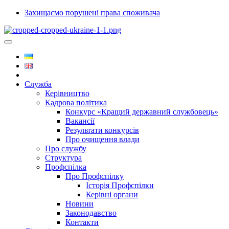
Захищаємо порушені права споживача
Служба
Керівництво
Кадрова політика
Конкурс «Кращий державний службовець»
Вакансії
Результати конкурсів
Про очищення влади
Про службу
Структура
Профспілка
Про Профспілку
Історія Профспілки
Керівні органи
Новини
Законодавство
Контакти