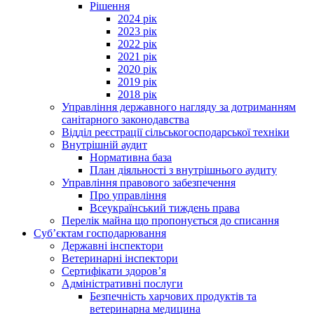
Рішення
2024 рік
2023 рік
2022 рік
2021 рік
2020 рік
2019 рік
2018 рік
Управління державного нагляду за дотриманням
санітарного законодавства
Відділ реєстрації сільськогосподарської техніки
Внутрішній аудит
Нормативна база
План діяльності з внутрішнього аудиту
Управління правового забезпечення
Про управління
Всеукраїнський тиждень права
Перелік майна що пропонується до списання
Суб’єктам господарювання
Державні інспектори
Ветеринарні інспектори
Сертифікати здоров’я
Адміністративні послуги
Безпечність харчових продуктів та
ветеринарна медицина