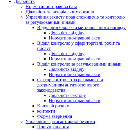
Діяльність
Нормативно-правова база
Діяльність територіальних органів
Управління захисту прав споживачів та контролю
за регульованими цінами
Відділ ринкового та метрологічного нагляду
Діяльність відділу
Нормативно-правові акти
Відділ контролю у сфері торгівлі, робіт та
послуг
Діяльність відділу
Нормативно-правові акти
Відділ контролю за регульованими цінами
Діяльність відділу
Нормативно-правові акти
Сектор контролю за рекламою та
дотриманням антитютюнового
законодавства
Діяльність сектору
Нормативно-правові акти
Критерії ризику
контакти
Форма звернення
Управління фітосанітарної безпеки
Про управління