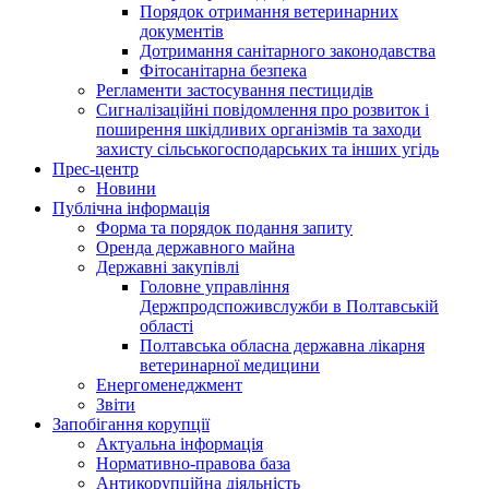
Порядок отримання ветеринарних
документів
Дотримання санітарного законодавства
Фітосанітарна безпека
Регламенти застосування пестицидів
Сигналізаційні повідомлення про розвиток і
поширення шкідливих організмів та заходи
захисту сільськогосподарських та інших угідь
Прес-центр
Новини
Публічна інформація
Форма та порядок подання запиту
Оренда державного майна
Державні закупівлі
Головне управління
Держпродспоживслужби в Полтавській
області
Полтавська обласна державна лікарня
ветеринарної медицини
Енергоменеджмент
Звіти
Запобігання корупції
Актуальна інформація
Нормативно-правова база
Антикорупційна діяльність