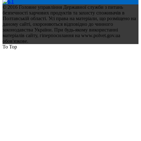
© 2016 Головне управління Державної служби з питань
безпечності харчових продуктів та захисту споживачів в
Полтавській області. Усі права на матеріали, що розміщено на
даному сайті, охороняються відповідно до чинного
законодавства України. При будь-якому використанні
матеріалів сайту, гіперпосилання на www.polvet.gov.ua
обов'язкове.
To Top