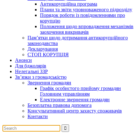
Антикорупційна програма
Плани та звіти уповноваженого підрозділу
Порядок роботи із повідомленнями про
корупцію
Положення щодо впровадження механізмів
заохочення викривачів
Пам’ятки щодо дотримання антикорупційного
законодавства
Декларування
СТОП КОРУПЦІЯ
Анонси
Для бджолярів
Нелегальні ЗЗР
Зв’язки з громадськістю
Звернення громадян
Графік особистого прийому громадян
Головним управлінням
Електронне звернення громадян
Безоплатна правова допомога
Консультативний центр захисту споживачів
Контакти