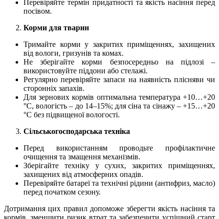
Перевіряйте термін придатності та якість насіння перед
посівом.
Корми для тварин
Тримайте корми у закритих приміщеннях, захищених
від вологи, гризунів та комах.
Не зберігайте корми безпосередньо на підлозі –
використовуйте піддони або стелажі.
Регулярно перевіряйте запаси на наявність плісняви чи
сторонніх запахів.
Для зернових кормів оптимальна температура +10…+20
°C, вологість – до 14–15%; для сіна та сінажу – +15…+20
°C без підвищеної вологості.
Сільськогосподарська техніка
Перед використанням проводьте профілактичне
очищення та змащення механізмів.
Зберігайте техніку у сухих, закритих приміщеннях,
захищених від атмосферних опадів.
Перевіряйте батареї та технічні рідини (антифриз, масло)
перед початком сезону.
Дотримання цих правил допоможе зберегти якість насіння та
кормів, зменшити ризик втрат та забезпечити успішний старт