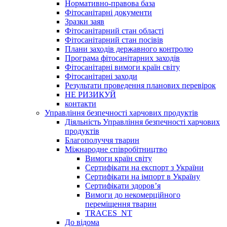
Нормативно-правова база
Фітосанітарні документи
Зразки заяв
Фітосанітарний стан області
Фітосанітарний стан посівів
Плани заходів державного контролю
Програма фітосанітарних заходів
Фітосанітарні вимоги країн світу
Фітосанітарні заходи
Результати проведення планових перевірок
НЕ РИЗИКУЙ
контакти
Управління безпечності харчових продуктів
Діяльність Управління безпечності харчових
продуктів
Благополуччя тварин
Міжнародне співробітництво
Вимоги країн світу
Сертифікати на експорт з України
Сертифікати на імпорт в Україну
Сертифікати здоров’я
Вимоги до некомерційного
переміщення тварин
TRACES_NT
До відома