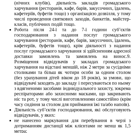
(нічних клубів), діяльність закладів громадського
харчування (ресторанів, кафе, барів, закусочних, їдалень,
кафетеріїв, буфетів тощо) з організацією дозвілля, у тому
числі проведення святкових заходів, банкетів, майстер-
класів, публічних подій тощо.
Робота після 24-ї та до 7-ї години суб’єктів
господарювання з надання послуг громадського
харчування (ресторанів, кафе, барів, закусочних, їдалень,
кафетеріїв, буфетів тощо), крім діяльності з надання
послуг громадського харчування зі здійсненням адресної
доставки замовлень та замовлень на винос.9.
Розміщення відвідувачів у закладах громадського
харчування на відстані меншій, ніж 2 метри за сусідніми
столиками та більш як чотири особи за одним столом
(без урахування дітей віком до 18 років), за умови, що
відвідувачі заходять до закладу і пересуваються по ньому
з вдягненими засобами індивідуального захисту, зокрема
респіраторами або захисними масками, що закривають
ніс та рот, у тому числі виготовленими самостійно (крім
часу сидіння за столом для приймання їжі та/або напоїв).
Діяльність суб’єктів господарювання, які обслуговують
відвідувачів, у яких:
не нанесено маркування для перебування в черзі з
дотриманням дистанції між клієнтами не менш як 1,5
метра;