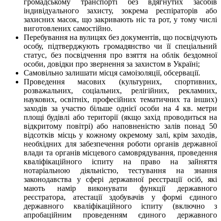
громадському транспорті без вдягнутих засобів
індивідуального захисту, зокрема респіраторів або
захисних масок, що закривають ніс та рот, у тому числі
виготовлених самостійно.
Перебування на вулицях без документів, що посвідчують
особу, підтверджують громадянство чи її спеціальний
статус, без посвідчення про взяття на облік бездомної
особи, довідки про звернення за захистом в Україні;
Самовільно залишати місця самоізоляції, обсервації.
Проведення масових (культурних, спортивних,
розважальних, соціальних, релігійних, рекламних,
наукових, освітніх, професійних тематичних та інших)
заходів за участю більше однієї особи на 4 кв. метри
площі будівлі або території (якщо захід проводиться на
відкритому повітрі) або наповненістю залів понад 50
відсотків місць у кожному окремому залі, крім заходів,
необхідних для забезпечення роботи органів державної
влади та органів місцевого самоврядування, проведення
кваліфікаційного іспиту на право на зайняття
нотаріальною діяльністю, тестування на знання
законодавства у сфері державної реєстрації осіб, які
мають намір виконувати функції державного
реєстратора, атестації здобувачів у формі єдиного
державного кваліфікаційного іспиту (включно з
апробаційним проведенням єдиного державного