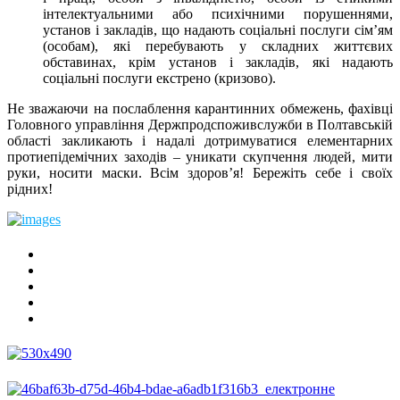
інтелектуальними або психічними порушеннями,
установ і закладів, що надають соціальні послуги сім’ям
(особам), які перебувають у складних життєвих
обставинах, крім установ і закладів, які надають
соціальні послуги екстрено (кризово).
Не зважаючи на послаблення карантинних обмежень, фахівці
Головного управління Держпродспоживслужби в Полтавській
області закликають і надалі дотримуватися елементарних
протиепідемічних заходів – уникати скупчення людей, мити
руки, носити маски. Всім здоров’я! Бережіть себе і своїх
рідних!