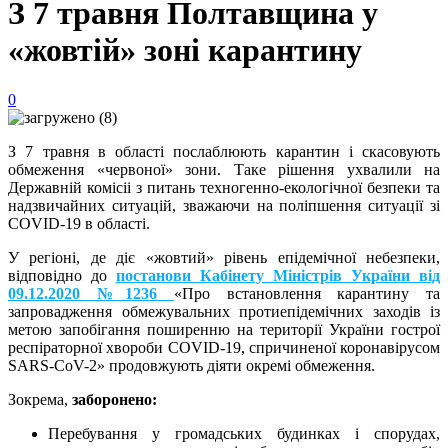
З 7 травня Полтавщина у
«жовтій» зоні карантину
0
З 7 травня в області послаблюють карантин і скасовують
обмеження «червоної» зони. Таке рішення ухвалили на
Державній комісіі з питань техногенно-екологічної безпеки та
надзвичайних ситуацій, зважаючи на поліпшення ситуації зі
COVID-19 в області.
У регіоні, де діє «жовтий» рівень епідемічної небезпеки,
відповідно до
постанови Кабінету Міністрів України від
09.12.2020 №1236
«Про встановлення карантину та
запровадження обмежувальних протиепідемічних заходів із
метою запобігання поширенню на території України гострої
респіраторної хвороби COVID-19, спричиненої коронавірусом
SARS-CoV-2» продовжують діяти окремі обмеження.
Зокрема,
заборонено:
Перебування у громадських будинках і спорудах,