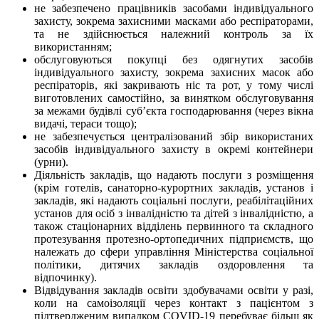
не забезпечено працівників засобами індивідуального
захисту, зокрема захисними масками або респіраторами,
та не здійснюється належний контроль за їх
використанням;
обслуговуються покупці без одягнутих засобів
індивідуального захисту, зокрема захисних масок або
респіраторів, які закривають ніс та рот, у тому числі
виготовлених самостійно, за винятком обслуговування
за межами будівлі суб’єкта господарювання (через вікна
видачі, тераси тощо);
не забезпечується централізований збір використаних
засобів індивідуального захисту в окремі контейнери
(урни).
Діяльність закладів, що надають послуги з розміщення
(крім готелів, санаторно-курортних закладів, установ і
закладів, які надають соціальні послуги, реабілітаційних
установ для осіб з інвалідністю та дітей з інвалідністю, а
також стаціонарних відділень первинного та складного
протезування протезно-ортопедичних підприємств, що
належать до сфери управління Міністерства соціальної
політики, дитячих закладів оздоровлення та
відпочинку).
Відвідування закладів освіти здобувачами освіти у разі,
коли на самоізоляції через контакт з пацієнтом з
підтвердженим випадком COVID-19 перебуває більш як