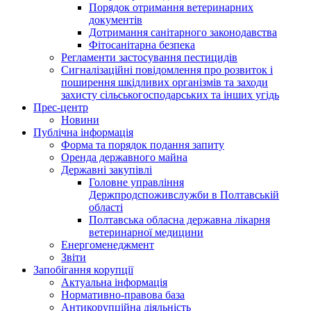
Порядок отримання ветеринарних
документів
Дотримання санітарного законодавства
Фітосанітарна безпека
Регламенти застосування пестицидів
Сигналізаційні повідомлення про розвиток і
поширення шкідливих організмів та заходи
захисту сільськогосподарських та інших угідь
Прес-центр
Новини
Публічна інформація
Форма та порядок подання запиту
Оренда державного майна
Державні закупівлі
Головне управління
Держпродспоживслужби в Полтавській
області
Полтавська обласна державна лікарня
ветеринарної медицини
Енергоменеджмент
Звіти
Запобігання корупції
Актуальна інформація
Нормативно-правова база
Антикорупційна діяльність