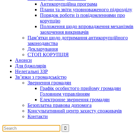
Антикорупційна програма
Плани та звіти уповноваженого підрозділу
Порядок роботи із повідомленнями про
корупцію
Положення щодо впровадження механізмів
заохочення викривачів
Пам’ятки щодо дотримання антикорупційного
законодавства
Декларування
СТОП КОРУПЦІЯ
Анонси
Для бджолярів
Нелегальні ЗЗР
Зв’язки з громадськістю
Звернення громадян
Графік особистого прийому громадян
Головним управлінням
Електронне звернення громадян
Безоплатна правова допомога
Консультативний центр захисту споживачів
Контакти