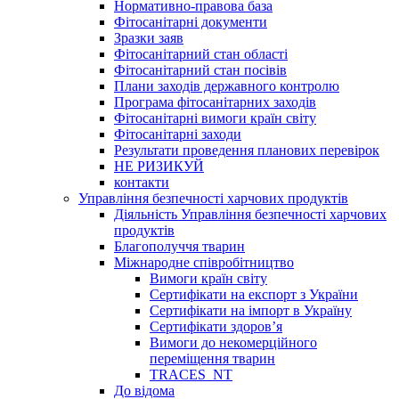
Нормативно-правова база
Фітосанітарні документи
Зразки заяв
Фітосанітарний стан області
Фітосанітарний стан посівів
Плани заходів державного контролю
Програма фітосанітарних заходів
Фітосанітарні вимоги країн світу
Фітосанітарні заходи
Результати проведення планових перевірок
НЕ РИЗИКУЙ
контакти
Управління безпечності харчових продуктів
Діяльність Управління безпечності харчових
продуктів
Благополуччя тварин
Міжнародне співробітництво
Вимоги країн світу
Сертифікати на експорт з України
Сертифікати на імпорт в Україну
Сертифікати здоров’я
Вимоги до некомерційного
переміщення тварин
TRACES_NT
До відома