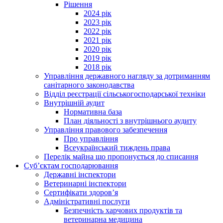
Рішення
2024 рік
2023 рік
2022 рік
2021 рік
2020 рік
2019 рік
2018 рік
Управління державного нагляду за дотриманням
санітарного законодавства
Відділ реєстрації сільськогосподарської техніки
Внутрішній аудит
Нормативна база
План діяльності з внутрішнього аудиту
Управління правового забезпечення
Про управління
Всеукраїнський тиждень права
Перелік майна що пропонується до списання
Суб’єктам господарювання
Державні інспектори
Ветеринарні інспектори
Сертифікати здоров’я
Адміністративні послуги
Безпечність харчових продуктів та
ветеринарна медицина