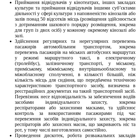
Приймання відвідувачів у кінотеатрах, інших закладах
культури та приймання відвідувачів іншими суб’єктами
діяльності у сфері культури з наповненістю кінозалів або
залів понад 50 відсотків місць (розміщення здійснюється
з дотриманням шахового порядку розміщення, зокрема
для груп із двох осіб) у кожному окремому кінозалі або
залі.
Здійснення регулярних та нерегулярних перевезень
пасажирів автомобільним транспортом, зокрема
перевезень пасажирів на міських автобусних маршрутах
у режимі маршрутного таксі, в електричному
(тролейбус), залізничному транспорті, у міському,
приміському, міжміському, внутрішньообласному та
міжобласному сполученні, в кількості більшій, ніж
кількість місць для сидіння, що передбачена технічною
характеристикою транспортного засобу, визначена в
реєстраційних документах на такий транспортний засіб.
Перевізник несе відповідальність за забезпечення водіїв
засобами індивідуального захисту, зокрема
респіраторами або захисними масками, та здійснює
контроль за використанням пасажирами під час
перевезення засобів індивідуального захисту, зокрема
респіраторів або захисних масок, що закривають ніс та
рот, у тому числі виготовлених самостійно.
Проведення дискотек, робота розважальних закладів