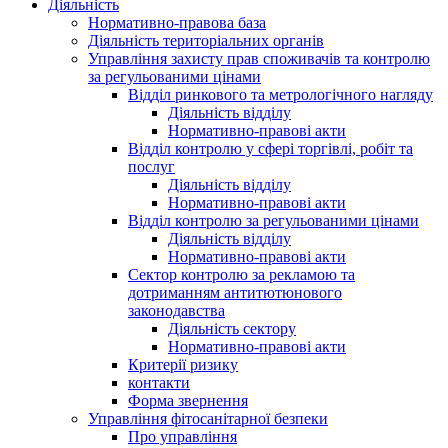
Діяльність
Нормативно-правова база
Діяльність територіальних органів
Управління захисту прав споживачів та контролю
за регульованими цінами
Відділ ринкового та метрологічного нагляду
Діяльність відділу
Нормативно-правові акти
Відділ контролю у сфері торгівлі, робіт та
послуг
Діяльність відділу
Нормативно-правові акти
Відділ контролю за регульованими цінами
Діяльність відділу
Нормативно-правові акти
Сектор контролю за рекламою та
дотриманням антитютюнового
законодавства
Діяльність сектору
Нормативно-правові акти
Критерії ризику
контакти
Форма звернення
Управління фітосанітарної безпеки
Про управління