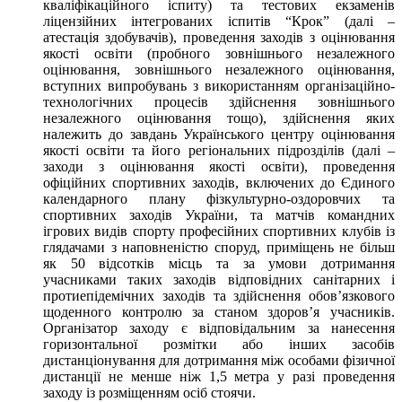
кваліфікаційного іспиту) та тестових екзаменів
ліцензійних інтегрованих іспитів “Крок” (далі –
атестація здобувачів), проведення заходів з оцінювання
якості освіти (пробного зовнішнього незалежного
оцінювання, зовнішнього незалежного оцінювання,
вступних випробувань з використанням організаційно-
технологічних процесів здійснення зовнішнього
незалежного оцінювання тощо), здійснення яких
належить до завдань Українського центру оцінювання
якості освіти та його регіональних підрозділів (далі –
заходи з оцінювання якості освіти), проведення
офіційних спортивних заходів, включених до Єдиного
календарного плану фізкультурно-оздоровчих та
спортивних заходів України, та матчів командних
ігрових видів спорту професійних спортивних клубів із
глядачами з наповненістю споруд, приміщень не більш
як 50 відсотків місць та за умови дотримання
учасниками таких заходів відповідних санітарних і
протиепідемічних заходів та здійснення обов’язкового
щоденного контролю за станом здоров’я учасників.
Організатор заходу є відповідальним за нанесення
горизонтальної розмітки або інших засобів
дистанціонування для дотримання між особами фізичної
дистанції не менше ніж 1,5 метра у разі проведення
заходу із розміщенням осіб стоячи.