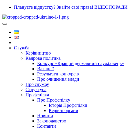
Плануєте відпустку? Знайте свої права! ВІДЕОПОРАДИ
Служба
Керівництво
Кадрова політика
Конкурс «Кращий державний службовець»
Вакансії
Результати конкурсів
Про очищення влади
Про службу
Структура
Профспілка
Про Профспілку
Історія Профспілки
Керівні органи
Новини
Законодавство
Контакти