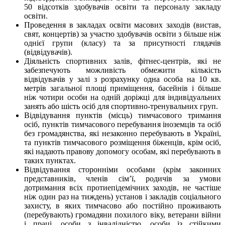
50 відсотків здобувачів освіти та персоналу закладу
освіти.
Проведення в закладах освіти масових заходів (вистав,
свят, концертів) за участю здобувачів освіти з більше ніж
однієї групи (класу) та за присутності глядачів
(відвідувачів).
Діяльність спортивних залів, фітнес-центрів, які не
забезпечують можливість обмежити кількість
відвідувачів у залі з розрахунку одна особа на 10 кв.
метрів загальної площі приміщення, басейнів і більше
ніж чотири особи на одній доріжці для індивідуальних
занять або шість осіб для спортивно-тренувальних груп.
Відвідування пунктів (місць) тимчасового тримання
осіб, пунктів тимчасового перебування іноземців та осіб
без громадянства, які незаконно перебувають в Україні,
та пунктів тимчасового розміщення біженців, крім осіб,
які надають правову допомогу особам, які перебувають в
таких пунктах.
Відвідування сторонніми особами (крім законних
представників, членів сім’ї, родичів за умови
дотримання всіх протиепідемічних заходів, не частіше
ніж один раз на тиждень) установ і закладів соціального
захисту, в яких тимчасово або постійно проживають
(перебувають) громадяни похилого віку, ветерани війни
і праці, особи з інвалідністю, особи із стійкими