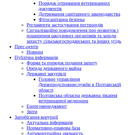
Порядок отримання ветеринарних
документів
Дотримання санітарного законодавства
Фітосанітарна безпека
Регламенти застосування пестицидів
Сигналізаційні повідомлення про розвиток і
поширення шкідливих організмів та заходи
захисту сільськогосподарських та інших угідь
Прес-центр
Новини
Публічна інформація
Форма та порядок подання запиту
Оренда державного майна
Державні закупівлі
Головне управління
Держпродспоживслужби в Полтавській
області
Полтавська обласна державна лікарня
ветеринарної медицини
Енергоменеджмент
Звіти
Запобігання корупції
Актуальна інформація
Нормативно-правова база
Антикорупційна діяльність