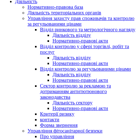
Діяльність
Нормативно-правова база
Діяльність територіальних органів
Управління захисту прав споживачів та контролю
за регульованими цінами
Відділ ринкового та метрологічного нагляду
Діяльність відділу
Нормативно-правові акти
Відділ контролю у сфері торгівлі, робіт та
послуг
Діяльність відділу
Нормативно-правові акти
Відділ контролю за регульованими цінами
Діяльність відділу
Нормативно-правові акти
Сектор контролю за рекламою та
дотриманням антитютюнового
законодавства
Діяльність сектору
Нормативно-правові акти
Критерії ризику
контакти
Форма звернення
Управління фітосанітарної безпеки
Про управління