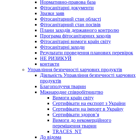
Нормативно-правова база
Фітосанітарні документи
Зразки заяв
Фітосанітарний стан області
Фітосанітарний стан посівів
Плани заходів державного контролю
Програма фітосанітарних заходів
Фітосанітарні вимоги країн світу
Фітосанітарні заходи
Результати проведення планових перевірок
НЕ РИЗИКУЙ
контакти
Управління безпечності харчових продуктів
Діяльність Управління безпечності харчових
продуктів
Благополуччя тварин
Міжнародне співробітництво
Вимоги країн світу
Сертифікати на експорт з України
Сертифікати на імпорт в Україну
Сертифікати здоров’я
Вимоги до некомерційного
переміщення тварин
TRACES_NT
До відома