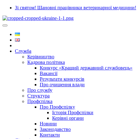
Зі святом! Шановні працівники ветеринарної медицини!
Служба
Керівництво
Кадрова політика
Конкурс «Кращий державний службовець»
Вакансії
Результати конкурсів
Про очищення влади
Про службу
Структура
Профспілка
Про Профспілку
Історія Профспілки
Керівні органи
Новини
Законодавство
Контакти