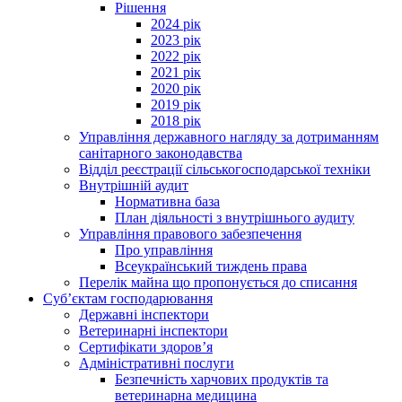
Рішення
2024 рік
2023 рік
2022 рік
2021 рік
2020 рік
2019 рік
2018 рік
Управління державного нагляду за дотриманням
санітарного законодавства
Відділ реєстрації сільськогосподарської техніки
Внутрішній аудит
Нормативна база
План діяльності з внутрішнього аудиту
Управління правового забезпечення
Про управління
Всеукраїнський тиждень права
Перелік майна що пропонується до списання
Суб’єктам господарювання
Державні інспектори
Ветеринарні інспектори
Сертифікати здоров’я
Адміністративні послуги
Безпечність харчових продуктів та
ветеринарна медицина