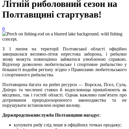
Літній риболовний сезон на
Полтавщині стартував!
0
З 1 липня на території Полтавської області офіційно
завершилася весняно-літня нерестова заборона, і рибалки
знову можуть повноцінно займатися улюбленою справою.
Відтепер дозволено любительське і спортивне рибальство у
більшості водойм регіону згідно з Правилами любительського
і спортивного рибальства.
Полтавщина багата на рибні ресурси — Ворскла, Псел, Сула,
Дніпро та численні ставки й водосховища приваблюють як
місцевих, так і гостей області. Однак важливо пам’ятати про
дотримання природоохоронного законодавства та не
порушувати встановлені норми вилову.
Держпродспоживслужба Полтавщини нагадує
:
купувати рибу слід лише в офіційних точках продажу;