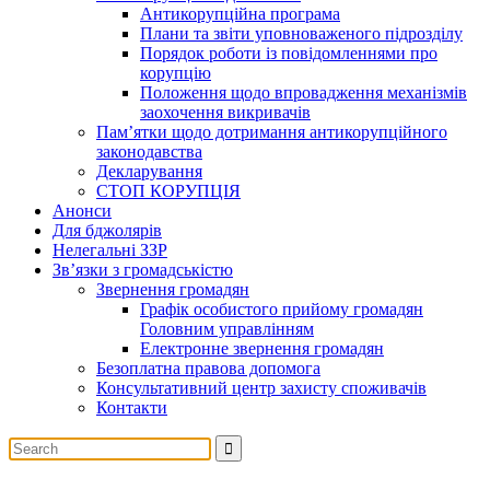
Антикорупційна програма
Плани та звіти уповноваженого підрозділу
Порядок роботи із повідомленнями про
корупцію
Положення щодо впровадження механізмів
заохочення викривачів
Пам’ятки щодо дотримання антикорупційного
законодавства
Декларування
СТОП КОРУПЦІЯ
Анонси
Для бджолярів
Нелегальні ЗЗР
Зв’язки з громадськістю
Звернення громадян
Графік особистого прийому громадян
Головним управлінням
Електронне звернення громадян
Безоплатна правова допомога
Консультативний центр захисту споживачів
Контакти