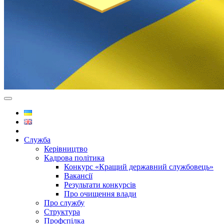
Служба
Керівництво
Кадрова політика
Конкурс «Кращий державний службовець»
Вакансії
Результати конкурсів
Про очищення влади
Про службу
Структура
Профспілка