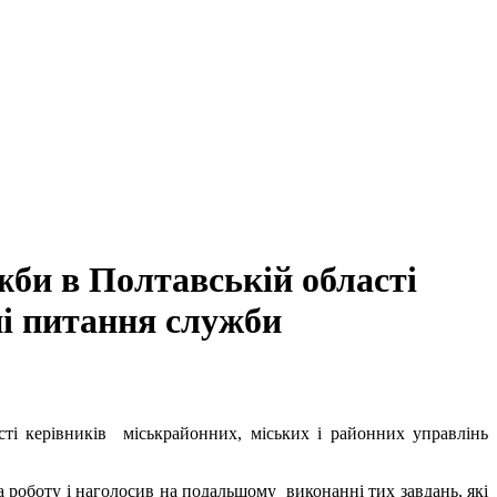
би в Полтавській області
ні питання служби
ті керівників міськрайонних, міських і районних управлінь
 роботу і наголосив на подальшому виконанні тих завдань, які