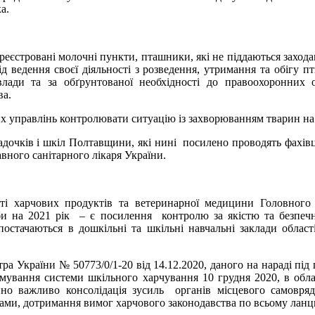
а.
реєстровані молочні пункти, пташники, які не піддаються заход
 ведення своєї діяльності з розведення, утримання та обігу пти
ї влади та за обґрунтованої необхідності до правоохоронних
ва.
 управлінь контролювати ситуацію із захворюванням тварин на ска
адочків і шкіл Полтавщини, які нині посилено проводять фахівці
ного санітарного лікаря України.
ості харчових продуктів та ветеринарної медицини Головно
и на 2021 рік – є посилення контролю за якістю та безпечн
постачаються в дошкільні та шкільні навчальні заклади облас
тра України № 50773/0/1-20 від 14.12.2020, даного на нараді пі
мування системи шкільного харчування 10 грудня 2020, в обла
ичайно важливо консолідація зусиль органів місцевого самов
ами, дотримання вимог харчового законодавства по всьому ланц