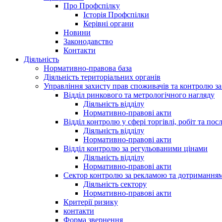
Про Профспілку
Історія Профспілки
Керівні органи
Новини
Законодавство
Контакти
Діяльність
Нормативно-правова база
Діяльність територіальних органів
Управління захисту прав споживачів та контролю з
Відділ ринкового та метрологічного нагляду
Діяльність відділу
Нормативно-правові акти
Відділ контролю у сфері торгівлі, робіт та пос
Діяльність відділу
Нормативно-правові акти
Відділ контролю за регульованими цінами
Діяльність відділу
Нормативно-правові акти
Сектор контролю за рекламою та дотримання
Діяльність сектору
Нормативно-правові акти
Критерії ризику
контакти
Форма звернення