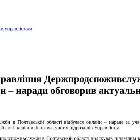
им управлінням
Управління Держпродспоживслуж
н – наради обговорив актуаль
жби в Полтавській області відбулася онлайн – нарада за учас
асті, керівників структурних підрозділів Управління.
родспоживслужби в Полтавській області подякував підлеглим за