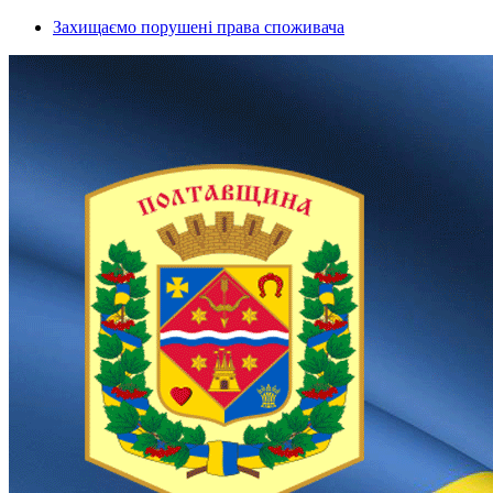
Захищаємо порушені права споживача