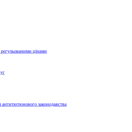
а регульованими цінами
луг
м антитютюнового законодавства