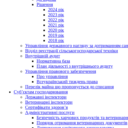
Рішення
2024 рік
2023 рік
2022 рік
2021 рік
2020 рік
2019 рік
2018 рік
Управління державного нагляду за дотриманням сан
Відділ реєстрації сільськогосподарської техніки
Внутрішній аудит
Нормативна база
План діяльності з внутрішнього аудиту
Управління правового забезпечення
Про управління
Всеукраїнський тиждень права
Перелік майна що пропонується до списання
Суб’єктам господарювання
Державні інспектори
Ветеринарні інспектори
Сертифікати здоров’я
Адміністративні послуги
Безпечність харчових продуктів та ветеринар
Порядок отримання ветеринарних документів
Дотримання санітарного законодавства