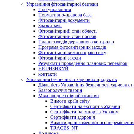
Управління фітосанітарної безпеки
Про управління
Нормативно-правова база
Фітосанітарні документи
Зразки заяв
Фітосанітарний стан області
Фітосанітарний стан посівів
Плани заходів державного контролю
Програма фітосанітарних заходів
Фітосанітарні вимоги країн світу
Фітосанітарні заходи
Результати проведення планових перевірок
НЕ РИЗИКУЙ
контакти
Управління безпечності харчових продуктів
Діяльність Управління безпечності харчових п
Благополуччя тварин
Міжнародне співробітництво
Вимоги країн світу
Сертифікати на експорт з України
Сертифікати на імпорт в Україну
Сертифікати здоров’я
Вимоги до некомерційного переміщення
TRACES_NT
До відома