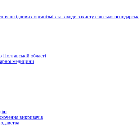
ння шкідливих організмів та заходи захисту сільськогосподарськ
 Полтавській області
нарної медицини
цію
охочення викривачів
нодавства