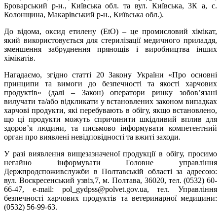
Броварський р-н., Київська обл. та вул. Київська, 3К а, с.
Колонщина, Макарівський р-н., Київська обл.).
До відома, оксид етилену (EtO) – це промисловий хімікат,
який використовується для стерилізації медичного приладдя,
зменшення забруднення прянощів і виробництва інших
хімікатів.
Нагадаємо, згідно статті 20 Закону України «Про основні
принципи та вимоги до безпечності та якості харчових
продуктів» (далі – Закон) оператори ринку зобов’язані
вилучати та/або відкликати у встановлених законом випадках
харчові продукти, які перебувають в обігу, якщо встановлено,
що ці продукти можуть спричинити шкідливий вплив для
здоров’я людини, та письмово інформувати компетентний
орган про виявлені невідповідності та вжиті заходи.
У разі виявлення вищезазначеної продукції в обігу, просимо
негайно інформувати Головне управління
Держпродспоживслужби в Полтавській області за адресою:
вул. Воскресенський узвіз,7, м. Полтава, 36020, тел. (0532) 60-
66-47, e-mail: pol_gydpss@polvet.gov.ua, тел. Управління
безпечності харчових продуктів та ветеринарної медицини:
(0532) 56-99-63.