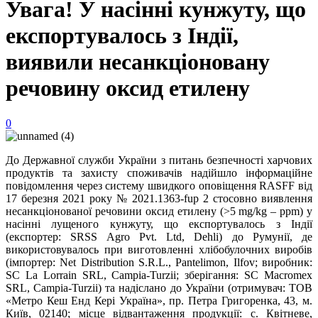
Увага! У насінні кунжуту, що
експортувалось з Індії,
виявили несанкціоновану
речовину оксид етилену
0
До Державної служби України з питань безпечності харчових
продуктів та захисту споживачів надійшло інформаційне
повідомлення через систему швидкого оповіщення RASFF від
17 березня 2021 року № 2021.1363-fup 2 стосовно виявлення
несанкціонованої речовини оксид етилену (>5 mg/kg – ppm) у
насінні лущеного кунжуту, що експортувалось з Індії
(експортер: SRSS Agro Pvt. Ltd, Dehli) до Румунії, де
використовувалось при виготовленні хлібобулочних виробів
(імпортер: Net Distribution S.R.L., Pantelimon, Ilfov; виробник:
SC La Lorrain SRL, Campia-Turzii; зберігання: SC Macromex
SRL, Campia-Turzii) та надіслано до України (отримувач: ТОВ
«Метро Кеш Енд Кері Україна», пр. Петра Григоренка, 43, м.
Київ, 02140; місце відвантаження продукції: с. Квітневе,