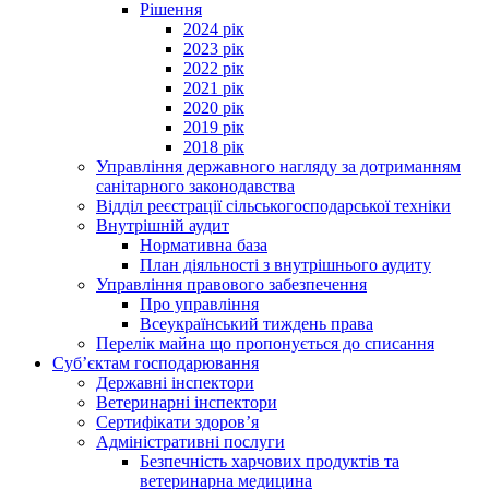
Рішення
2024 рік
2023 рік
2022 рік
2021 рік
2020 рік
2019 рік
2018 рік
Управління державного нагляду за дотриманням
санітарного законодавства
Відділ реєстрації сільськогосподарської техніки
Внутрішній аудит
Нормативна база
План діяльності з внутрішнього аудиту
Управління правового забезпечення
Про управління
Всеукраїнський тиждень права
Перелік майна що пропонується до списання
Суб’єктам господарювання
Державні інспектори
Ветеринарні інспектори
Сертифікати здоров’я
Адміністративні послуги
Безпечність харчових продуктів та
ветеринарна медицина