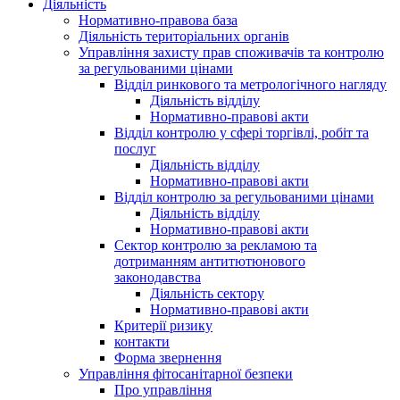
Діяльність
Нормативно-правова база
Діяльність територіальних органів
Управління захисту прав споживачів та контролю
за регульованими цінами
Відділ ринкового та метрологічного нагляду
Діяльність відділу
Нормативно-правові акти
Відділ контролю у сфері торгівлі, робіт та
послуг
Діяльність відділу
Нормативно-правові акти
Відділ контролю за регульованими цінами
Діяльність відділу
Нормативно-правові акти
Сектор контролю за рекламою та
дотриманням антитютюнового
законодавства
Діяльність сектору
Нормативно-правові акти
Критерії ризику
контакти
Форма звернення
Управління фітосанітарної безпеки
Про управління