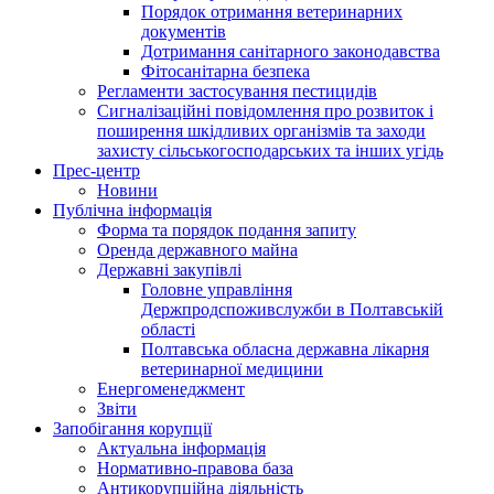
Порядок отримання ветеринарних
документів
Дотримання санітарного законодавства
Фітосанітарна безпека
Регламенти застосування пестицидів
Сигналізаційні повідомлення про розвиток і
поширення шкідливих організмів та заходи
захисту сільськогосподарських та інших угідь
Прес-центр
Новини
Публічна інформація
Форма та порядок подання запиту
Оренда державного майна
Державні закупівлі
Головне управління
Держпродспоживслужби в Полтавській
області
Полтавська обласна державна лікарня
ветеринарної медицини
Енергоменеджмент
Звіти
Запобігання корупції
Актуальна інформація
Нормативно-правова база
Антикорупційна діяльність