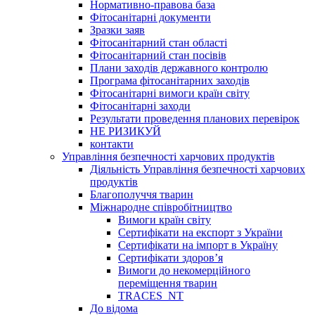
Нормативно-правова база
Фітосанітарні документи
Зразки заяв
Фітосанітарний стан області
Фітосанітарний стан посівів
Плани заходів державного контролю
Програма фітосанітарних заходів
Фітосанітарні вимоги країн світу
Фітосанітарні заходи
Результати проведення планових перевірок
НЕ РИЗИКУЙ
контакти
Управління безпечності харчових продуктів
Діяльність Управління безпечності харчових
продуктів
Благополуччя тварин
Міжнародне співробітництво
Вимоги країн світу
Сертифікати на експорт з України
Сертифікати на імпорт в Україну
Сертифікати здоров’я
Вимоги до некомерційного
переміщення тварин
TRACES_NT
До відома