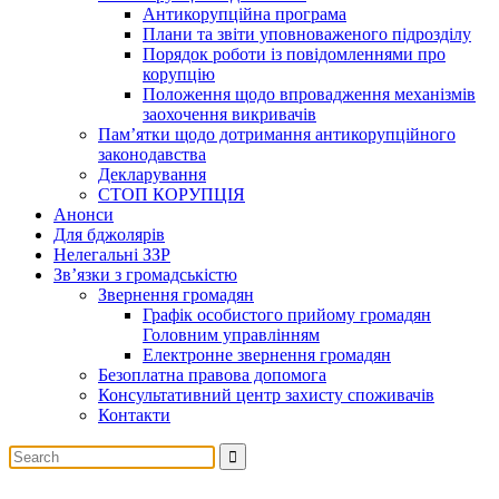
Антикорупційна програма
Плани та звіти уповноваженого підрозділу
Порядок роботи із повідомленнями про
корупцію
Положення щодо впровадження механізмів
заохочення викривачів
Пам’ятки щодо дотримання антикорупційного
законодавства
Декларування
СТОП КОРУПЦІЯ
Анонси
Для бджолярів
Нелегальні ЗЗР
Зв’язки з громадськістю
Звернення громадян
Графік особистого прийому громадян
Головним управлінням
Електронне звернення громадян
Безоплатна правова допомога
Консультативний центр захисту споживачів
Контакти