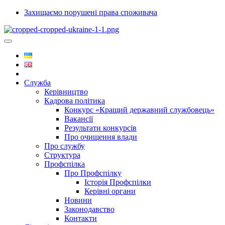
Захищаємо порушені права споживача
Служба
Керівництво
Кадрова політика
Конкурс «Кращий державний службовець»
Вакансії
Результати конкурсів
Про очищення влади
Про службу
Структура
Профспілка
Про Профспілку
Історія Профспілки
Керівні органи
Новини
Законодавство
Контакти