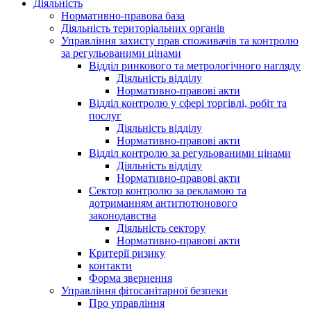
Діяльність
Нормативно-правова база
Діяльність територіальних органів
Управління захисту прав споживачів та контролю
за регульованими цінами
Відділ ринкового та метрологічного нагляду
Діяльність відділу
Нормативно-правові акти
Відділ контролю у сфері торгівлі, робіт та
послуг
Діяльність відділу
Нормативно-правові акти
Відділ контролю за регульованими цінами
Діяльність відділу
Нормативно-правові акти
Сектор контролю за рекламою та
дотриманням антитютюнового
законодавства
Діяльність сектору
Нормативно-правові акти
Критерії ризику
контакти
Форма звернення
Управління фітосанітарної безпеки
Про управління