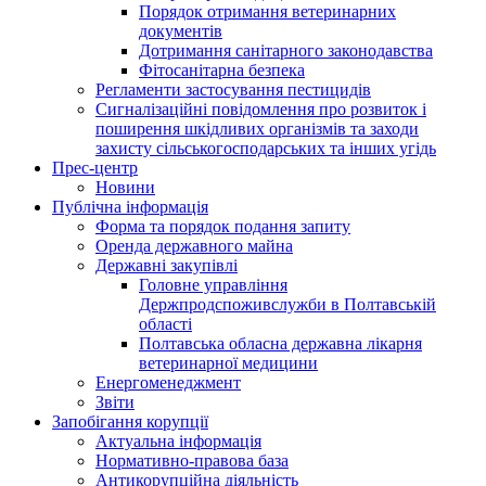
Порядок отримання ветеринарних
документів
Дотримання санітарного законодавства
Фітосанітарна безпека
Регламенти застосування пестицидів
Сигналізаційні повідомлення про розвиток і
поширення шкідливих організмів та заходи
захисту сільськогосподарських та інших угідь
Прес-центр
Новини
Публічна інформація
Форма та порядок подання запиту
Оренда державного майна
Державні закупівлі
Головне управління
Держпродспоживслужби в Полтавській
області
Полтавська обласна державна лікарня
ветеринарної медицини
Енергоменеджмент
Звіти
Запобігання корупції
Актуальна інформація
Нормативно-правова база
Антикорупційна діяльність