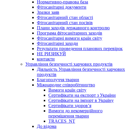
Нормативно-правова база
Фітосанітарні документи
Зразки заяв
Фітосанітарний стан області
Фітосанітарний стан посівів
Плани заходів державного контролю
Програма фітосанітарних заходів
Фітосанітарні вимоги країн світу
Фітосанітарні заходи
Результати проведення планових перевірок
НЕ РИЗИКУЙ
контакти
Управління безпечності харчових продуктів
Діяльність Управління безпечності харчових
продуктів
Благополуччя тварин
Міжнародне співробітництво
Вимоги країн світу
Сертифікати на експорт з України
Сертифікати на імпорт в Україну
Сертифікати здоров’я
Вимоги до некомерційного
переміщення тварин
TRACES_NT
До відома