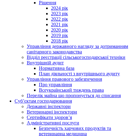
Рішення
2024 рік
2023 рік
2022 рік
2021 рік
2020 рік
2019 рік
2018 рік
Управління державного нагляду за дотриманням
санітарного законодавства
Відділ реєстрації сільськогосподарської техніки
Внутрішній аудит
Нормативна база
План діяльності з внутрішнього аудиту
Управління правового забезпечення
Про управління
Всеукраїнський тиждень права
Перелік майна що пропонується до списання
Суб’єктам господарювання
Державні інспектори
Ветеринарні інспектори
Сертифікати здоров’я
Адміністративні послуги
Безпечність харчових продуктів та
ветеринарна медицина