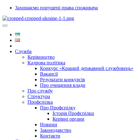
Захищаємо порушені права споживача
Служба
Керівництво
Кадрова політика
Конкурс «Кращий державний службовець»
Вакансії
Результати конкурсів
Про очищення влади
Про службу
Структура
Профспілка
Про Профспілку
Історія Профспілки
Керівні органи
Новини
Законодавство
Контакти