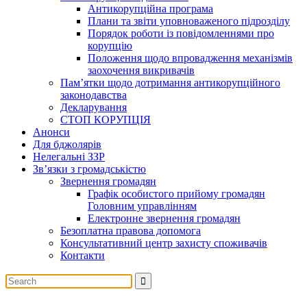
Антикорупційна програма
Плани та звіти уповноваженого підрозділу
Порядок роботи із повідомленнями про
корупцію
Положення щодо впровадження механізмів
заохочення викривачів
Пам’ятки щодо дотримання антикорупційного
законодавства
Декларування
СТОП КОРУПЦІЯ
Анонси
Для бджолярів
Нелегальні ЗЗР
Зв’язки з громадськістю
Звернення громадян
Графік особистого прийому громадян
Головним управлінням
Електронне звернення громадян
Безоплатна правова допомога
Консультативний центр захисту споживачів
Контакти