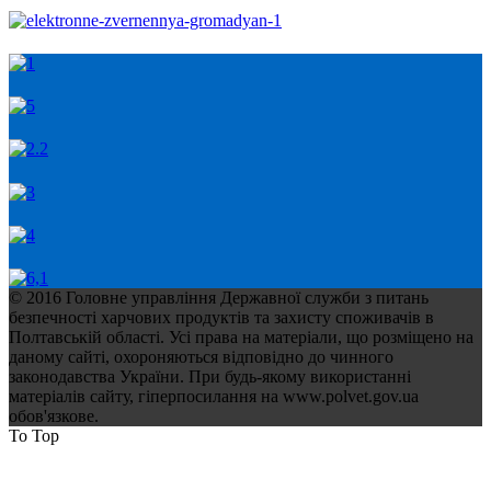
© 2016 Головне управління Державної служби з питань
безпечності харчових продуктів та захисту споживачів в
Полтавській області. Усі права на матеріали, що розміщено на
даному сайті, охороняються відповідно до чинного
законодавства України. При будь-якому використанні
матеріалів сайту, гіперпосилання на www.polvet.gov.ua
обов'язкове.
To Top