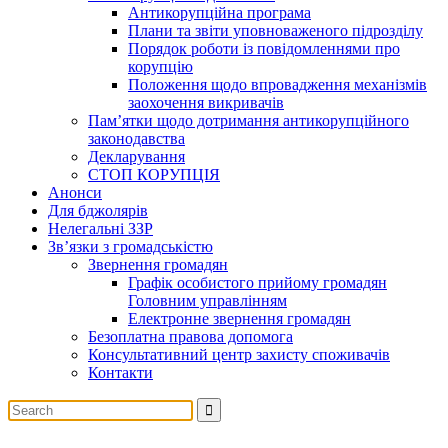
Антикорупційна програма
Плани та звіти уповноваженого підрозділу
Порядок роботи із повідомленнями про
корупцію
Положення щодо впровадження механізмів
заохочення викривачів
Пам’ятки щодо дотримання антикорупційного
законодавства
Декларування
СТОП КОРУПЦІЯ
Анонси
Для бджолярів
Нелегальні ЗЗР
Зв’язки з громадськістю
Звернення громадян
Графік особистого прийому громадян
Головним управлінням
Електронне звернення громадян
Безоплатна правова допомога
Консультативний центр захисту споживачів
Контакти