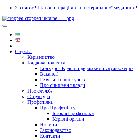
Зі святом! Шановні працівники ветеринарної медицини!
Служба
Керівництво
Кадрова політика
Конкурс «Кращий державний службовець»
Вакансії
Результати конкурсів
Про очищення влади
Про службу
Структура
Профспілка
Про Профспілку
Історія Профспілки
Керівні органи
Новини
Законодавство
Контакти