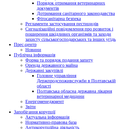
Порядок отримання ветеринарних
документів
Дотримання санітарного законодавства
Фітосанітарна безпека
Регламенти застосування пестицидів
Сигналізаційні повідомлення про розвиток і
поширення шкідливих організмів та заходи
захисту сільськогосподарських та інших угідь
Прес-центр
Новини
Публічна інформація
Форма та порядок подання запиту
Оренда державного майна
Державні закупівлі
Головне управління
Держпродспоживслужби в Полтавській
області
Полтавська обласна державна лікарня
ветеринарної медицини
Енергоменеджмент
Звіти
Запобігання корупції
Актуальна інформація
Нормативно-правова база
Антикорупційна діяльність