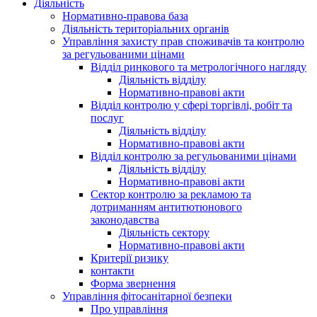
Діяльність
Нормативно-правова база
Діяльність територіальних органів
Управління захисту прав споживачів та контролю
за регульованими цінами
Відділ ринкового та метрологічного нагляду
Діяльність відділу
Нормативно-правові акти
Відділ контролю у сфері торгівлі, робіт та
послуг
Діяльність відділу
Нормативно-правові акти
Відділ контролю за регульованими цінами
Діяльність відділу
Нормативно-правові акти
Сектор контролю за рекламою та
дотриманням антитютюнового
законодавства
Діяльність сектору
Нормативно-правові акти
Критерії ризику
контакти
Форма звернення
Управління фітосанітарної безпеки
Про управління