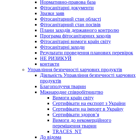
Нормативно-правова база
Фітосанітарні документи
Зразки заяв
Фітосанітарний стан області
Фітосанітарний стан посівів
Плани заходів державного контролю
Програма фітосанітарних заходів
Фітосанітарні вимоги країн світу
Фітосанітарні заходи
Результати проведення планових перевірок
НЕ РИЗИКУЙ
контакти
Управління безпечності харчових продуктів
Діяльність Управління безпечності харчових
продуктів
Благополуччя тварин
Міжнародне співробітництво
Вимоги країн світу
Сертифікати на експорт з України
Сертифікати на імпорт в Україну
Сертифікати здоров’я
Вимоги до некомерційного
переміщення тварин
TRACES_NT
До відома