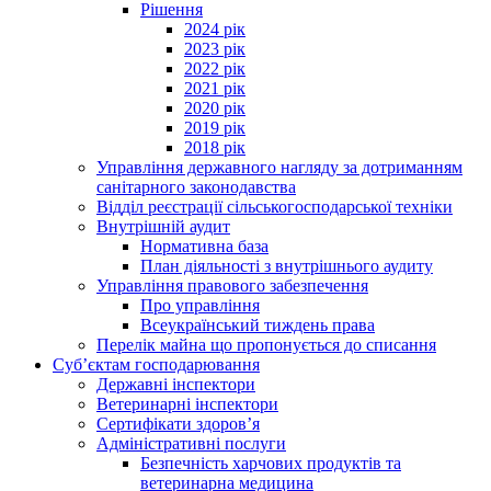
Рішення
2024 рік
2023 рік
2022 рік
2021 рік
2020 рік
2019 рік
2018 рік
Управління державного нагляду за дотриманням
санітарного законодавства
Відділ реєстрації сільськогосподарської техніки
Внутрішній аудит
Нормативна база
План діяльності з внутрішнього аудиту
Управління правового забезпечення
Про управління
Всеукраїнський тиждень права
Перелік майна що пропонується до списання
Суб’єктам господарювання
Державні інспектори
Ветеринарні інспектори
Сертифікати здоров’я
Адміністративні послуги
Безпечність харчових продуктів та
ветеринарна медицина