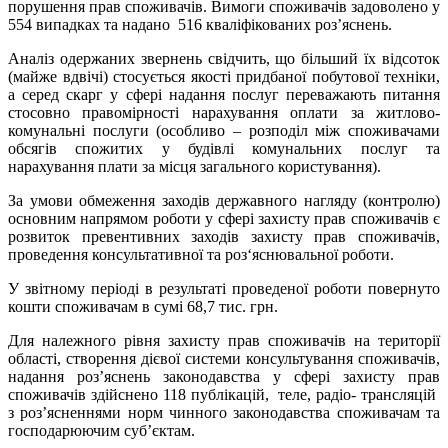
порушення прав споживачів. Вимоги споживачів задоволено у
554 випадках та надано 516 кваліфікованих роз’яснень.
Аналіз одержаних звернень свідчить, що більший їх відсоток
(майже вдвічі) стосується якості придбаної побутової техніки,
а серед скарг у сфері надання послуг переважають питання
стосовно правомірності нарахування оплати за житлово-
комунальні послуги (особливо – розподіл між споживачами
обсягів спожитих у будівлі комунальних послуг та
нарахування плати за місця загального користування).
За умови обмеження заходів державного нагляду (контролю)
основним напрямом роботи у сфері захисту прав споживачів є
розвиток превентивних заходів захисту прав споживачів,
проведення консультативної та роз‘яснювальної роботи.
У звітному періоді в результаті проведеної роботи повернуто
кошти споживачам в сумі 68,7 тис. грн.
Для належного рівня захисту прав споживачів на території
області, створення дієвої системи консультування споживачів,
надання роз’яснень законодавства у сфері захисту прав
споживачів здійснено 118 публікацій, теле, радіо- трансляцій
з роз’ясненнями норм чинного законодавства споживачам та
господарюючим суб’єктам.