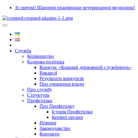
Зі святом! Шановні працівники ветеринарної медицини!
Служба
Керівництво
Кадрова політика
Конкурс «Кращий державний службовець»
Вакансії
Результати конкурсів
Про очищення влади
Про службу
Структура
Профспілка
Про Профспілку
Історія Профспілки
Керівні органи
Новини
Законодавство
Контакти