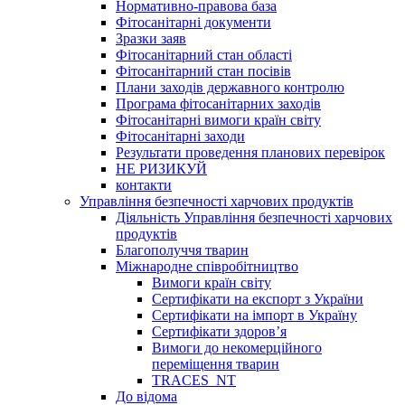
Нормативно-правова база
Фітосанітарні документи
Зразки заяв
Фітосанітарний стан області
Фітосанітарний стан посівів
Плани заходів державного контролю
Програма фітосанітарних заходів
Фітосанітарні вимоги країн світу
Фітосанітарні заходи
Результати проведення планових перевірок
НЕ РИЗИКУЙ
контакти
Управління безпечності харчових продуктів
Діяльність Управління безпечності харчових
продуктів
Благополуччя тварин
Міжнародне співробітництво
Вимоги країн світу
Сертифікати на експорт з України
Сертифікати на імпорт в Україну
Сертифікати здоров’я
Вимоги до некомерційного
переміщення тварин
TRACES_NT
До відома