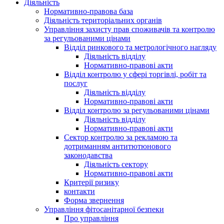
Діяльність
Нормативно-правова база
Діяльність територіальних органів
Управління захисту прав споживачів та контролю
за регульованими цінами
Відділ ринкового та метрологічного нагляду
Діяльність відділу
Нормативно-правові акти
Відділ контролю у сфері торгівлі, робіт та
послуг
Діяльність відділу
Нормативно-правові акти
Відділ контролю за регульованими цінами
Діяльність відділу
Нормативно-правові акти
Сектор контролю за рекламою та
дотриманням антитютюнового
законодавства
Діяльність сектору
Нормативно-правові акти
Критерії ризику
контакти
Форма звернення
Управління фітосанітарної безпеки
Про управління