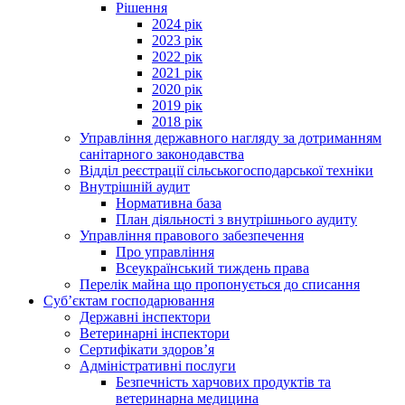
Рішення
2024 рік
2023 рік
2022 рік
2021 рік
2020 рік
2019 рік
2018 рік
Управління державного нагляду за дотриманням
санітарного законодавства
Відділ реєстрації сільськогосподарської техніки
Внутрішній аудит
Нормативна база
План діяльності з внутрішнього аудиту
Управління правового забезпечення
Про управління
Всеукраїнський тиждень права
Перелік майна що пропонується до списання
Суб’єктам господарювання
Державні інспектори
Ветеринарні інспектори
Сертифікати здоров’я
Адміністративні послуги
Безпечність харчових продуктів та
ветеринарна медицина