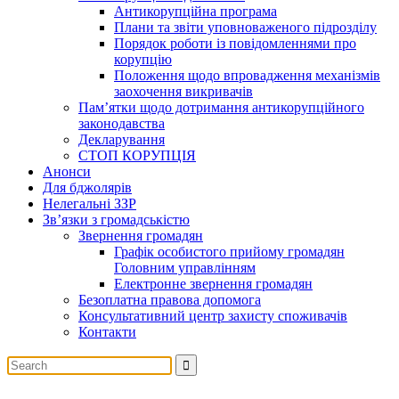
Антикорупційна програма
Плани та звіти уповноваженого підрозділу
Порядок роботи із повідомленнями про
корупцію
Положення щодо впровадження механізмів
заохочення викривачів
Пам’ятки щодо дотримання антикорупційного
законодавства
Декларування
СТОП КОРУПЦІЯ
Анонси
Для бджолярів
Нелегальні ЗЗР
Зв’язки з громадськістю
Звернення громадян
Графік особистого прийому громадян
Головним управлінням
Електронне звернення громадян
Безоплатна правова допомога
Консультативний центр захисту споживачів
Контакти