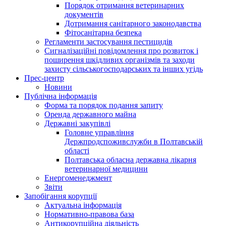
Порядок отримання ветеринарних
документів
Дотримання санітарного законодавства
Фітосанітарна безпека
Регламенти застосування пестицидів
Сигналізаційні повідомлення про розвиток і
поширення шкідливих організмів та заходи
захисту сільськогосподарських та інших угідь
Прес-центр
Новини
Публічна інформація
Форма та порядок подання запиту
Оренда державного майна
Державні закупівлі
Головне управління
Держпродспоживслужби в Полтавській
області
Полтавська обласна державна лікарня
ветеринарної медицини
Енергоменеджмент
Звіти
Запобігання корупції
Актуальна інформація
Нормативно-правова база
Антикорупційна діяльність