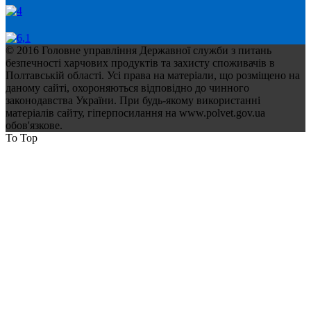
© 2016 Головне управління Державної служби з питань
безпечності харчових продуктів та захисту споживачів в
Полтавській області. Усі права на матеріали, що розміщено на
даному сайті, охороняються відповідно до чинного
законодавства України. При будь-якому використанні
матеріалів сайту, гіперпосилання на www.polvet.gov.ua
обов'язкове.
To Top