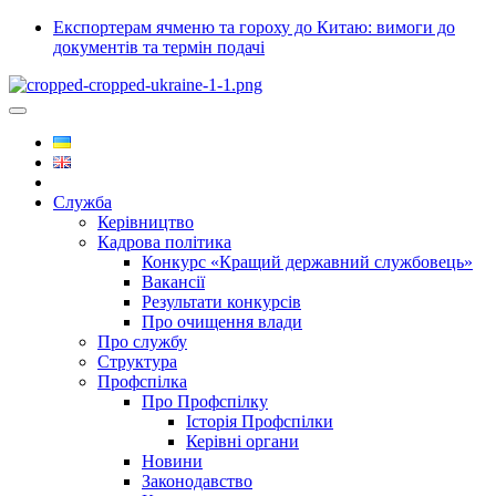
Експортерам ячменю та гороху до Китаю: вимоги до
документів та термін подачі
Служба
Керівництво
Кадрова політика
Конкурс «Кращий державний службовець»
Вакансії
Результати конкурсів
Про очищення влади
Про службу
Структура
Профспілка
Про Профспілку
Історія Профспілки
Керівні органи
Новини
Законодавство