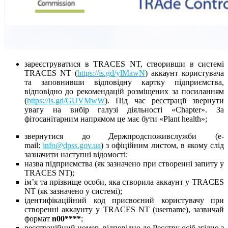
зареєструватися в TRACES NT, створивши в системі
TRACES NT (
https://is.gd/ylMawN
) аккаунт користувача
та заповнивши відповідну картку підприємства,
відповідно до рекомендацій розміщених за посиланням
(
https://is.gd/GUVMwW
). Під час реєстрації звернути
увагу на вибір галузі діяльності «Chapter». За
фітосанітарним напрямом це має бути «Plant health»;
звернутися до Держпродспоживслужби (e-
mail:
info@dpss.gov.ua
) з офіційним листом, в якому слід
зазначити наступні відомості:
назва підприємства (як зазначено при створенні запиту у
TRACES NT);
імʼя та прізвище особи, яка створила аккаунт у TRACES
NT (як зазначено у системі);
ідентифікаційний код присвоєний користувачу при
створенні аккаунту у TRACES NT (username), зазвичай
формат
n00****
;
реєстраційний номер, відповідно до Реєстру осіб згідно з