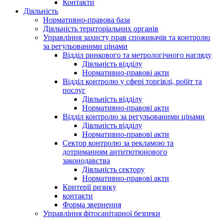
Контакти
Діяльність
Нормативно-правова база
Діяльність територіальних органів
Управління захисту прав споживачів та контролю
за регульованими цінами
Відділ ринкового та метрологічного нагляду
Діяльність відділу
Нормативно-правові акти
Відділ контролю у сфері торгівлі, робіт та
послуг
Діяльність відділу
Нормативно-правові акти
Відділ контролю за регульованими цінами
Діяльність відділу
Нормативно-правові акти
Сектор контролю за рекламою та
дотриманням антитютюнового
законодавства
Діяльність сектору
Нормативно-правові акти
Критерії ризику
контакти
Форма звернення
Управління фітосанітарної безпеки