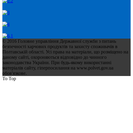
© 2016 Головне управління Державної служби з питань
безпечності харчових продуктів та захисту споживачів в
Полтавській області. Усі права на матеріали, що розміщено на
даному сайті, охороняються відповідно до чинного
законодавства України. При будь-якому використанні
матеріалів сайту, гіперпосилання на www.polvet.gov.ua
обов'язкове.
To Top