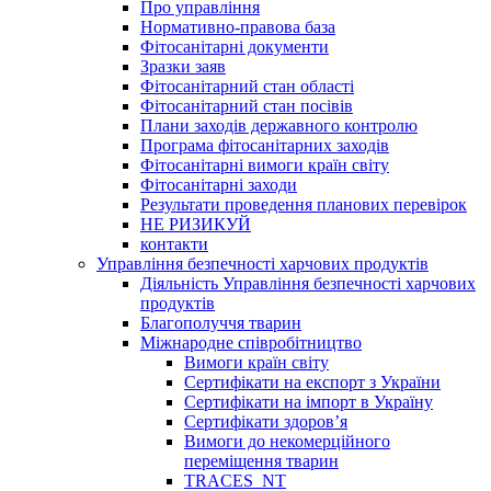
Про управління
Нормативно-правова база
Фітосанітарні документи
Зразки заяв
Фітосанітарний стан області
Фітосанітарний стан посівів
Плани заходів державного контролю
Програма фітосанітарних заходів
Фітосанітарні вимоги країн світу
Фітосанітарні заходи
Результати проведення планових перевірок
НЕ РИЗИКУЙ
контакти
Управління безпечності харчових продуктів
Діяльність Управління безпечності харчових
продуктів
Благополуччя тварин
Міжнародне співробітництво
Вимоги країн світу
Сертифікати на експорт з України
Сертифікати на імпорт в Україну
Сертифікати здоров’я
Вимоги до некомерційного
переміщення тварин
TRACES_NT