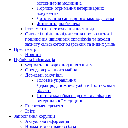
ветеринарна медицина
Порядок отримання ветеринарних
документів
Дотримання санітарного законодавства
Фітосанітарна безпека
Регламенти застосування пестицидів
Сигналізаційні повідомлення про розвиток і
поширення шкідливих організмів та заходи
захисту сільськогосподарських та інших угідь
Прес-центр
Новини
Публічна інформація
Форма та порядок подання запиту
Оренда державного майна
Державні закупівлі
Головне управління
Держпродспоживслужби в Полтавській
області
Полтавська обласна державна лікарня
ветеринарної медицини
Енергоменеджмент
Звіти
Запобігання корупції
Актуальна інформація
Нормативно-правова база