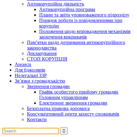
Антикорупційна діяльність
Антикорупційна програма
Плани та звіти уповноваженого підрозділу
Порядок роботи із повідомленнями про
корупцію
Положення щодо впровадження механізмів
заохочення викривачів
Пам’ятки щодо дотримання антикорупційного
законодавства
Декларування
СТОП КОРУПЦІЯ
Анонси
Для бджолярів
Нелегальні ЗЗР
Зв’язки з громадськістю
Звернення громадян
Графік особистого прийому громадян
Головним управлінням
Електронне звернення громадян
Безоплатна правова допомога
Консультативний центр захисту споживачів
Контакти