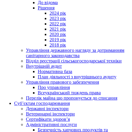
До відома
Рішення
2024 рік
2023 рік
2022 рік
2021 рік
2020 рік
2019 рік
2018 рік
Управління державного нагляду за дотриманням
санітарного законодавства
Відділ реєстрації сільськогосподарської техніки
Внутрішній аудит
Нормативна база
План діяльності з внутрішнього аудиту
Управління правового забезпечення
Про управління
Всеукраїнський тиждень права
Перелік майна що пропонується до списання
Суб’єктам господарювання
Державні інспектори
Ветеринарні інспектори
Сертифікати здоров’я
Адміністративні послуги
Безпечність харчових продуктів та