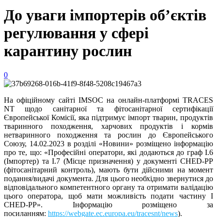
До уваги імпортерів об’єктів
регулювання у сфері
карантину рослин
0
На офіційному сайті IMSOC на онлайн-платформі TRACES
NT щодо санітарної та фітосанітарної сертифікації
Європейської Комісії, яка підтримує імпорт тварин, продуктів
тваринного походження, харчових продуктів і кормів
нетваринного походження та рослин до Європейського
Союзу, 14.02.2023 в розділі «Новини» розміщено інформацію
про те, що: «Професійні оператори, які додаються до граф I.6
(Імпортер) та I.7 (Місце призначення) у документі CHED-PP
(фітосанітарний контроль), мають бути дійсними на момент
подання/видачі документа. Для цього необхідно звернутися до
відповідального компетентного органу та отримати валідацію
цього оператора, щоб мати можливість подати частину I
CHED-PP». Інформацію розміщено за
посиланням:
https://webgate.ec.europa.eu/tracesnt/news
).