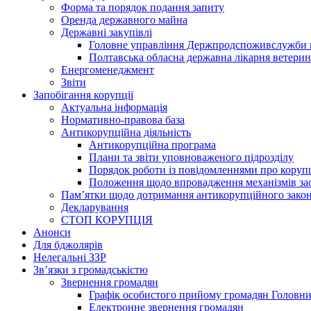
Форма та порядок подання запиту
Оренда державного майна
Державні закупівлі
Головне управління Держпродспоживслужби в
Полтавська обласна державна лікарня ветери
Енергоменеджмент
Звіти
Запобігання корупції
Актуальна інформація
Нормативно-правова база
Антикорупційна діяльність
Антикорупційна програма
Плани та звіти уповноваженого підрозділу
Порядок роботи із повідомленнями про коруп
Положення щодо впровадження механізмів за
Пам’ятки щодо дотримання антикорупційного зако
Декларування
СТОП КОРУПЦІЯ
Анонси
Для бджолярів
Нелегальні ЗЗР
Зв’язки з громадськістю
Звернення громадян
Графік особистого прийому громадян Головн
Електронне звернення громадян