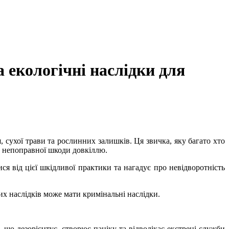
а екологічні наслідки для
 сухої трави та рослинних залишків. Ця звичка, яку багато хто
є непоправної шкоди довкіллю.
 від цієї шкідливої практики та нагадує про невідворотність
их наслідків може мати кримінальні наслідки.
 що дезорієнтує, створює паніку та відволікає екстрені служби