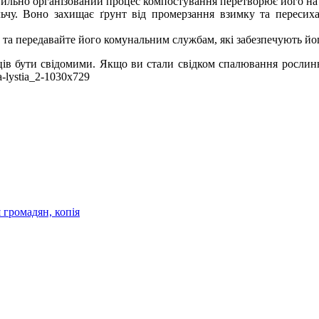
вильно організований процес компостування перетворює його на 
у. Воно захищає ґрунт від промерзання взимку та пересихання
та передавайте його комунальним службам, які забезпечують йог
в бути свідомими. Якщо ви стали свідком спалювання рослинних