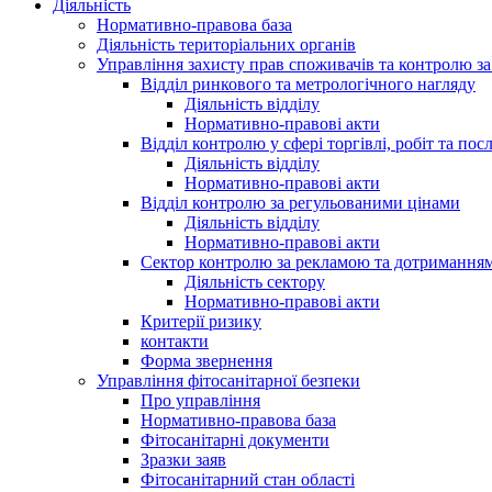
Діяльність
Нормативно-правова база
Діяльність територіальних органів
Управління захисту прав споживачів та контролю з
Відділ ринкового та метрологічного нагляду
Діяльність відділу
Нормативно-правові акти
Відділ контролю у сфері торгівлі, робіт та пос
Діяльність відділу
Нормативно-правові акти
Відділ контролю за регульованими цінами
Діяльність відділу
Нормативно-правові акти
Сектор контролю за рекламою та дотримання
Діяльність сектору
Нормативно-правові акти
Критерії ризику
контакти
Форма звернення
Управління фітосанітарної безпеки
Про управління
Нормативно-правова база
Фітосанітарні документи
Зразки заяв
Фітосанітарний стан області