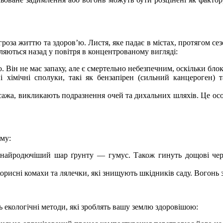
роза життю та здоров’ю. Листя, яке падає в містах, протягом сез
ляються назад у повітря в концентрованому вигляді:
. Він не має запаху, але є смертельно небезпечним, оскільки блок
і хімічні сполуки, такі як бензапірен (сильний канцероген)
сажа, викликають подразнення очей та дихальних шляхів. Це особ
му:
найродючіший шар ґрунту — гумус. Також гинуть дощові черв’я
рисні комахи та лялечки, які знищують шкідників саду. Вогонь зн
ь екологічні методи, які зроблять вашу землю здоровішою: