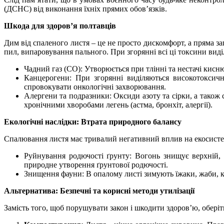
(ДСНС) від виконання їхніх прямих обов’язків.
Шкода для здоров’я полтавців
Дим від спаленого листя – це не просто дискомфорт, а пряма заг
пил, випаровування пального. При згорянні всі ці токсини виді
Чадний газ (CO): Утворюється при тлінні та нестачі кисню
Канцерогени: При згорянні виділяються високотоксичн
спровокувати онкологічні захворювання.
Алергени та подразники: Оксиди азоту та сірки, а також 
хронічними хворобами легень (астма, бронхіт, алергії).
Екологічні наслідки: Втрата природного балансу
Спалювання листя має тривалий негативний вплив на екосисте
Руйнування родючості ґрунту: Вогонь знищує верхній, 
природне утворення ґрунтової родючості.
Знищення фауни: В опалому листі зимують їжаки, жаби, ко
Альтернатива: Безпечні та корисні методи утилізації
Замість того, щоб порушувати закон і шкодити здоров’ю, оберіт