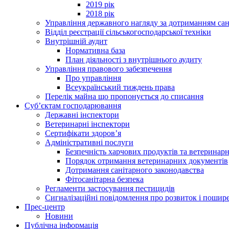
2019 рік
2018 рік
Управління державного нагляду за дотриманням сан
Відділ реєстрації сільськогосподарської техніки
Внутрішній аудит
Нормативна база
План діяльності з внутрішнього аудиту
Управління правового забезпечення
Про управління
Всеукраїнський тиждень права
Перелік майна що пропонується до списання
Суб’єктам господарювання
Державні інспектори
Ветеринарні інспектори
Сертифікати здоров’я
Адміністративні послуги
Безпечність харчових продуктів та ветеринар
Порядок отримання ветеринарних документів
Дотримання санітарного законодавства
Фітосанітарна безпека
Регламенти застосування пестицидів
Сигналізаційні повідомлення про розвиток і пошире
Прес-центр
Новини
Публічна інформація