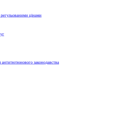
а регульованими цінами
луг
м антитютюнового законодавства