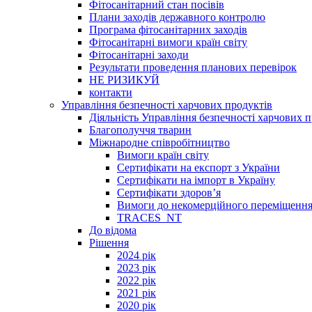
Фітосанітарний стан посівів
Плани заходів державного контролю
Програма фітосанітарних заходів
Фітосанітарні вимоги країн світу
Фітосанітарні заходи
Результати проведення планових перевірок
НЕ РИЗИКУЙ
контакти
Управління безпечності харчових продуктів
Діяльність Управління безпечності харчових п
Благополуччя тварин
Міжнародне співробітництво
Вимоги країн світу
Сертифікати на експорт з України
Сертифікати на імпорт в Україну
Сертифікати здоров’я
Вимоги до некомерційного переміщення
TRACES_NT
До відома
Рішення
2024 рік
2023 рік
2022 рік
2021 рік
2020 рік