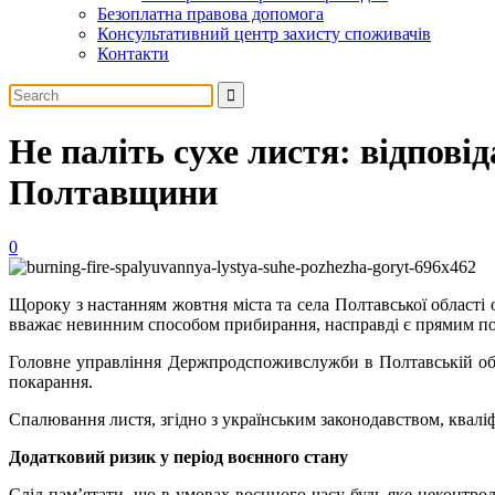
Безоплатна правова допомога
Консультативний центр захисту споживачів
Контакти
Не паліть сухе листя: відпові
Полтавщини
0
Щороку з настанням жовтня міста та села Полтавської області 
вважає невинним способом прибирання, насправді є прямим пор
Головне управління Держпродспоживслужби в Полтавській обла
покарання.
Спалювання листя, згідно з українським законодавством, квалі
Додатковий ризик у період воєнного стану
Слід пам’ятати, що в умовах воєнного часу будь-яке неконтрол