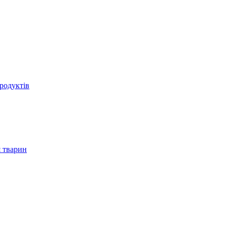
родуктів
 тварин