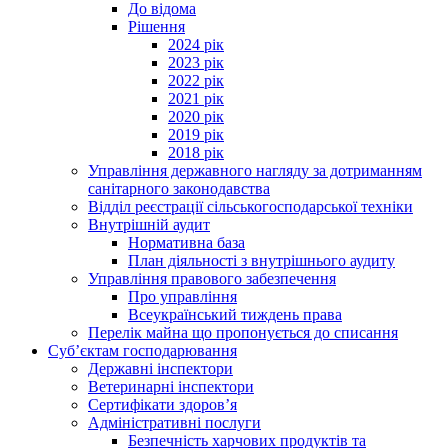
До відома
Рішення
2024 рік
2023 рік
2022 рік
2021 рік
2020 рік
2019 рік
2018 рік
Управління державного нагляду за дотриманням
санітарного законодавства
Відділ реєстрації сільськогосподарської техніки
Внутрішній аудит
Нормативна база
План діяльності з внутрішнього аудиту
Управління правового забезпечення
Про управління
Всеукраїнський тиждень права
Перелік майна що пропонується до списання
Суб’єктам господарювання
Державні інспектори
Ветеринарні інспектори
Сертифікати здоров’я
Адміністративні послуги
Безпечність харчових продуктів та