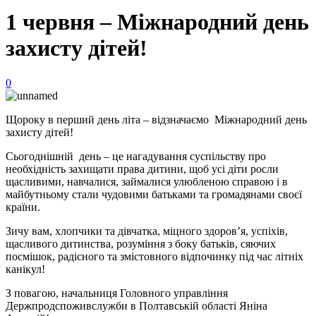
1 червня – Міжнародний день
захисту дітей!
0
Щороку в перший день літа – відзначаємо Міжнародний день
захисту дітей!
Сьогоднішній день – це нагадування суспільству про
необхідність захищати права дитини, щоб усі діти росли
щасливими, навчалися, займалися улюбленою справою і в
майбутньому стали чудовими батьками та громадянами своєї
країни.
Зичу вам, хлопчики та дівчатка, міцного здоров’я, успіхів,
щасливого дитинства, розуміння з боку батьків, сяючих
посмішок, радісного та змістовного відпочинку під час літніх
канікул!
З повагою, начальниця Головного управління
Держпродспоживслужби в Полтавській області Яніна