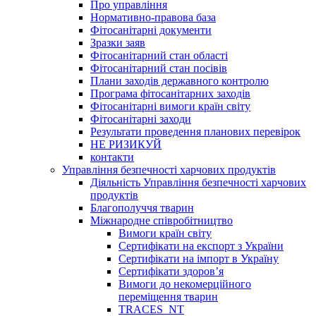
Про управління
Нормативно-правова база
Фітосанітарні документи
Зразки заяв
Фітосанітарний стан області
Фітосанітарний стан посівів
Плани заходів державного контролю
Програма фітосанітарних заходів
Фітосанітарні вимоги країн світу
Фітосанітарні заходи
Результати проведення планових перевірок
НЕ РИЗИКУЙ
контакти
Управління безпечності харчових продуктів
Діяльність Управління безпечності харчових
продуктів
Благополуччя тварин
Міжнародне співробітництво
Вимоги країн світу
Сертифікати на експорт з України
Сертифікати на імпорт в Україну
Сертифікати здоров’я
Вимоги до некомерційного
переміщення тварин
TRACES_NT