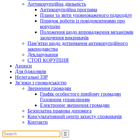
Антикорупційна діяльність
Антикорупційна програма
Плани та звіти уповноваженого підрозділу
Порядок роботи із повідомленнями про
корупцію
Положення щодо впровадження механізмів
заохочення викривачів
Пам’ятки щодо дотримання антикорупційного
законодавства
Декларування
СТОП КОРУПЦІЯ
Анонси
Для бджолярів
Нелегальні ЗЗР
Зв’язки з громадськістю
Звернення громадян
Графік особистого прийому громадян
Головним управлінням
Електронне звернення громадян
Безоплатна правова допомога
Консультативний центр захисту споживачів
Контакти