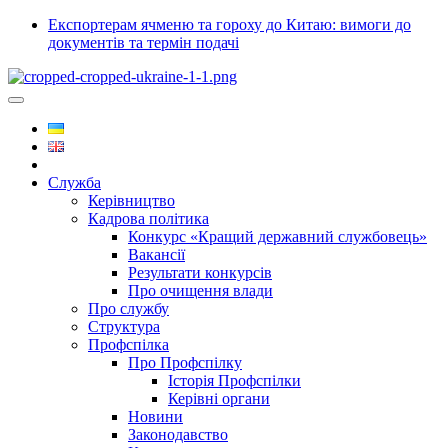
Експортерам ячменю та гороху до Китаю: вимоги до
документів та термін подачі
Служба
Керівництво
Кадрова політика
Конкурс «Кращий державний службовець»
Вакансії
Результати конкурсів
Про очищення влади
Про службу
Структура
Профспілка
Про Профспілку
Історія Профспілки
Керівні органи
Новини
Законодавство