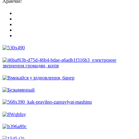
Аранчій!