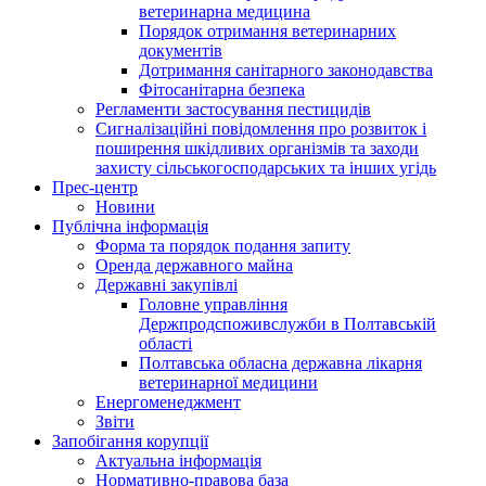
ветеринарна медицина
Порядок отримання ветеринарних
документів
Дотримання санітарного законодавства
Фітосанітарна безпека
Регламенти застосування пестицидів
Сигналізаційні повідомлення про розвиток і
поширення шкідливих організмів та заходи
захисту сільськогосподарських та інших угідь
Прес-центр
Новини
Публічна інформація
Форма та порядок подання запиту
Оренда державного майна
Державні закупівлі
Головне управління
Держпродспоживслужби в Полтавській
області
Полтавська обласна державна лікарня
ветеринарної медицини
Енергоменеджмент
Звіти
Запобігання корупції
Актуальна інформація
Нормативно-правова база