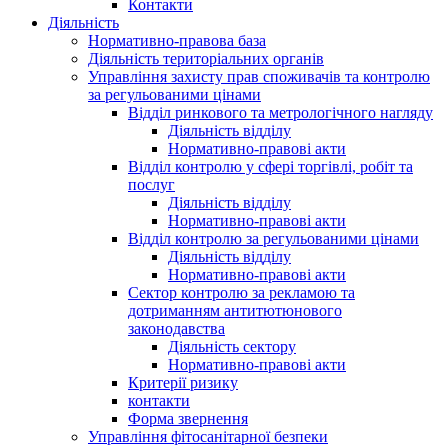
Контакти
Діяльність
Нормативно-правова база
Діяльність територіальних органів
Управління захисту прав споживачів та контролю
за регульованими цінами
Відділ ринкового та метрологічного нагляду
Діяльність відділу
Нормативно-правові акти
Відділ контролю у сфері торгівлі, робіт та
послуг
Діяльність відділу
Нормативно-правові акти
Відділ контролю за регульованими цінами
Діяльність відділу
Нормативно-правові акти
Сектор контролю за рекламою та
дотриманням антитютюнового
законодавства
Діяльність сектору
Нормативно-правові акти
Критерії ризику
контакти
Форма звернення
Управління фітосанітарної безпеки