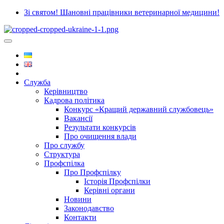
Зі святом! Шановні працівники ветеринарної медицини!
Служба
Керівництво
Кадрова політика
Конкурс «Кращий державний службовець»
Вакансії
Результати конкурсів
Про очищення влади
Про службу
Структура
Профспілка
Про Профспілку
Історія Профспілки
Керівні органи
Новини
Законодавство
Контакти