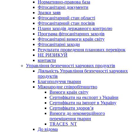
Нормативно-правова база
Фітосанітарні документи
Зразки заяв
Фітосанітарний стан області
Фітосанітарний стан посівів
Плани заходів державного контролю
Програма фітосанітарних заходів
Фітосанітарні вимоги країн світу
Фітосанітарні заходи
Результати проведення планових перевірок
НЕ РИЗИКУЙ
контакти
Управління безпечності харчових продуктів
Діяльність Управління безпечності харчових
продуктів
Благополуччя тварин
Міжнародне співробітництво
Вимоги країн світу
Сертифікати на експорт з України
Сертифікати на імпорт в Україну
Сертифікати здоров’я
Вимоги до некомерційного
переміщення тварин
TRACES_NT
До відома