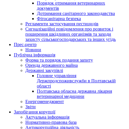
Порядок отримання ветеринарних
документів
Дотримання санітарного законодавства
Фітосанітарна безпека
Регламенти застосування пестицидів
Сигналізаційні повідомлення про розвиток і
поширення шкідливих організмів та заходи
захисту сільськогосподарських та інших угідь
Прес-центр
Новини
Публічна інформація
Форма та порядок подання запиту
Оренда державного майна
Державні закупівлі
Головне управління
Держпродспоживслужби в Полтавській
області
Полтавська обласна державна лікарня
ветеринарної медицини
Енергоменеджмент
Звіти
Запобігання корупції
Актуальна інформація
Нормативно-правова база
Антикорупційна діяльність