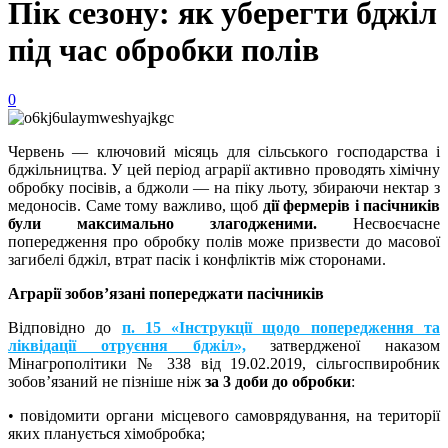
Пік сезону: як уберегти бджіл
під час обробки полів
0
Червень — ключовий місяць для сільського господарства і
бджільництва. У цей період аграрії активно проводять хімічну
обробку посівів, а бджоли — на піку льоту, збираючи нектар з
медоносів. Саме тому важливо, щоб
дії фермерів і пасічників
були максимально злагодженими.
Несвоєчасне
попередження про обробку полів може призвести до масової
загибелі бджіл, втрат пасік і конфліктів між сторонами.
Аграрії зобов’язані попереджати пасічників
Відповідно до
п. 15 «Інструкції щодо попередження та
ліквідації отруєння бджіл»,
затвердженої наказом
Мінагрополітики № 338 від 19.02.2019, сільгоспвиробник
зобов’язаний не пізніше ніж
за 3 доби до обробки
:
• повідомити органи місцевого самоврядування, на території
яких планується хімобробка;