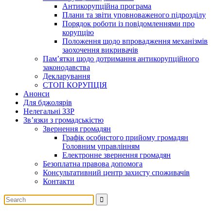
Антикорупційна програма
Плани та звіти уповноваженого підрозділу
Порядок роботи із повідомленнями про
корупцію
Положення щодо впровадження механізмів
заохочення викривачів
Пам’ятки щодо дотримання антикорупційного
законодавства
Декларування
СТОП КОРУПЦІЯ
Анонси
Для бджолярів
Нелегальні ЗЗР
Зв’язки з громадськістю
Звернення громадян
Графік особистого прийому громадян
Головним управлінням
Електронне звернення громадян
Безоплатна правова допомога
Консультативний центр захисту споживачів
Контакти