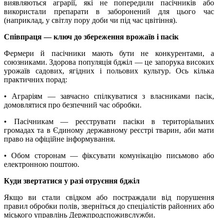
виявляються аграрії, які не попередили пасічників або
використали препарати в заборонений для цього час
(наприклад, у світлу пору доби чи під час цвітіння).
Співпраця — ключ до збереження врожаїв і пасік
Фермери й пасічники мають бути не конкурентами, а
союзниками. Здорова популяція бджіл — це запорука високих
урожаїв садових, ягідних і польових культур. Ось кілька
практичних порад:
• Аграріям — завчасно спілкуватися з власниками пасік,
домовлятися про безпечний час обробки.
• Пасічникам — реєструвати пасіки в територіальних
громадах та в Єдиному державному реєстрі тварин, аби мати
право на офіційне інформування.
• Обом сторонам — фіксувати комунікацію письмово або
електронною поштою.
Куди звертатися у разі отруєння бджіл
Якщо ви стали свідком або постраждали від порушення
правил обробки полів, зверніться до спеціалістів районних або
міського управлінь Держпродспоживслужби.