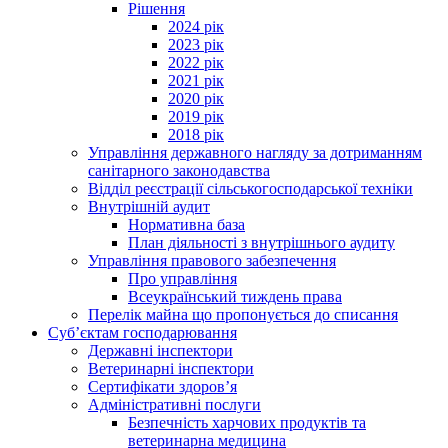
Рішення
2024 рік
2023 рік
2022 рік
2021 рік
2020 рік
2019 рік
2018 рік
Управління державного нагляду за дотриманням
санітарного законодавства
Відділ реєстрації сільськогосподарської техніки
Внутрішній аудит
Нормативна база
План діяльності з внутрішнього аудиту
Управління правового забезпечення
Про управління
Всеукраїнський тиждень права
Перелік майна що пропонується до списання
Суб’єктам господарювання
Державні інспектори
Ветеринарні інспектори
Сертифікати здоров’я
Адміністративні послуги
Безпечність харчових продуктів та
ветеринарна медицина