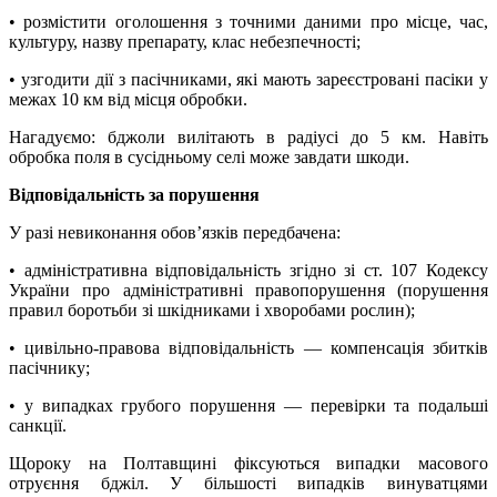
• розмістити оголошення з точними даними про місце, час,
культуру, назву препарату, клас небезпечності;
• узгодити дії з пасічниками, які мають зареєстровані пасіки у
межах 10 км від місця обробки.
Нагадуємо: бджоли вилітають в радіусі до 5 км. Навіть
обробка поля в сусідньому селі може завдати шкоди.
Відповідальність за порушення
У разі невиконання обов’язків передбачена:
• адміністративна відповідальність згідно зі ст. 107 Кодексу
України про адміністративні правопорушення (порушення
правил боротьби зі шкідниками і хворобами рослин);
• цивільно-правова відповідальність — компенсація збитків
пасічнику;
• у випадках грубого порушення — перевірки та подальші
санкції.
Щороку на Полтавщині фіксуються випадки масового
отруєння бджіл. У більшості випадків винуватцями