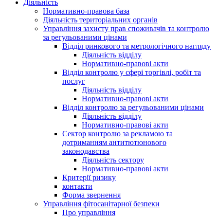
Діяльність
Нормативно-правова база
Діяльність територіальних органів
Управління захисту прав споживачів та контролю
за регульованими цінами
Відділ ринкового та метрологічного нагляду
Діяльність відділу
Нормативно-правові акти
Відділ контролю у сфері торгівлі, робіт та
послуг
Діяльність відділу
Нормативно-правові акти
Відділ контролю за регульованими цінами
Діяльність відділу
Нормативно-правові акти
Сектор контролю за рекламою та
дотриманням антитютюнового
законодавства
Діяльність сектору
Нормативно-правові акти
Критерії ризику
контакти
Форма звернення
Управління фітосанітарної безпеки
Про управління