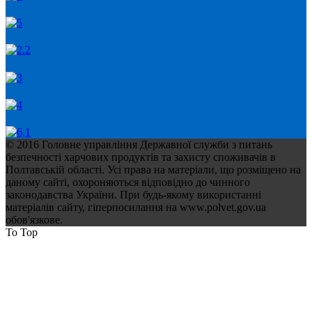
© 2016 Головне управління Державної служби з питань
безпечності харчових продуктів та захисту споживачів в
Полтавській області. Усі права на матеріали, що розміщено на
даному сайті, охороняються відповідно до чинного
законодавства України. При будь-якому використанні
матеріалів сайту, гіперпосилання на www.polvet.gov.ua
обов'язкове.
To Top