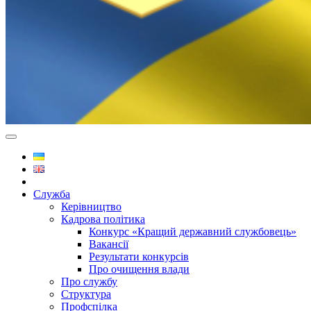
Служба
Керівництво
Кадрова політика
Конкурс «Кращий державний службовець»
Вакансії
Результати конкурсів
Про очищення влади
Про службу
Структура
Профспілка