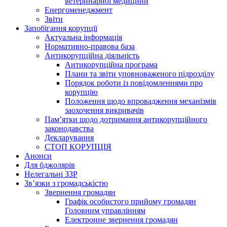
ветеринарної медицини
Енергоменеджмент
Звіти
Запобігання корупції
Актуальна інформація
Нормативно-правова база
Антикорупційна діяльність
Антикорупційна програма
Плани та звіти уповноваженого підрозділу
Порядок роботи із повідомленнями про
корупцію
Положення щодо впровадження механізмів
заохочення викривачів
Пам’ятки щодо дотримання антикорупційного
законодавства
Декларування
СТОП КОРУПЦІЯ
Анонси
Для бджолярів
Нелегальні ЗЗР
Зв’язки з громадськістю
Звернення громадян
Графік особистого прийому громадян
Головним управлінням
Електронне звернення громадян