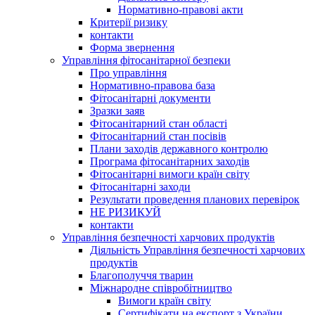
Нормативно-правові акти
Критерії ризику
контакти
Форма звернення
Управління фітосанітарної безпеки
Про управління
Нормативно-правова база
Фітосанітарні документи
Зразки заяв
Фітосанітарний стан області
Фітосанітарний стан посівів
Плани заходів державного контролю
Програма фітосанітарних заходів
Фітосанітарні вимоги країн світу
Фітосанітарні заходи
Результати проведення планових перевірок
НЕ РИЗИКУЙ
контакти
Управління безпечності харчових продуктів
Діяльність Управління безпечності харчових
продуктів
Благополуччя тварин
Міжнародне співробітництво
Вимоги країн світу
Сертифікати на експорт з України