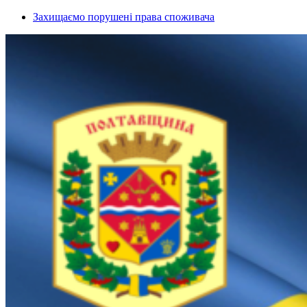
Захищаємо порушені права споживача