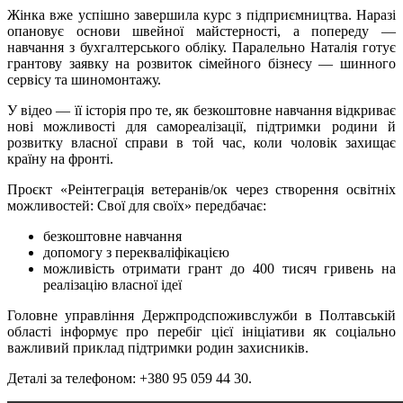
Жінка вже успішно завершила курс з підприємництва. Наразі
опановує основи швейної майстерності, а попереду —
навчання з бухгалтерського обліку. Паралельно Наталія готує
грантову заявку на розвиток сімейного бізнесу — шинного
сервісу та шиномонтажу.
У відео — її історія про те, як безкоштовне навчання відкриває
нові можливості для самореалізації, підтримки родини й
розвитку власної справи в той час, коли чоловік захищає
країну на фронті.
Проєкт «Реінтеграція ветеранів/ок через створення освітніх
можливостей: Свої для своїх» передбачає:
безкоштовне навчання
допомогу з перекваліфікацією
можливість отримати грант до 400 тисяч гривень на
реалізацію власної ідеї
Головне управління Держпродспоживслужби в Полтавській
області інформує про перебіг цієї ініціативи як соціально
важливий приклад підтримки родин захисників.
Деталі за телефоном: +380 95 059 44 30.