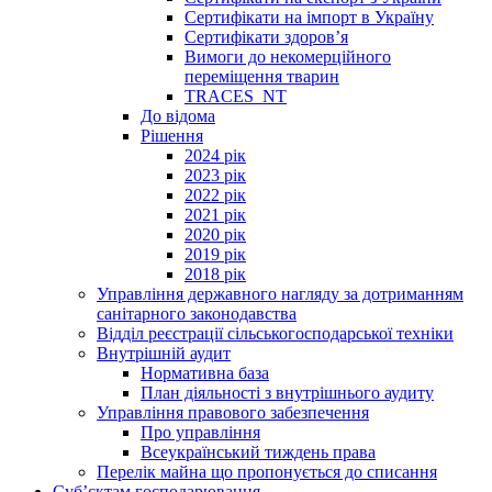
Сертифікати на імпорт в Україну
Сертифікати здоров’я
Вимоги до некомерційного
переміщення тварин
TRACES_NT
До відома
Рішення
2024 рік
2023 рік
2022 рік
2021 рік
2020 рік
2019 рік
2018 рік
Управління державного нагляду за дотриманням
санітарного законодавства
Відділ реєстрації сільськогосподарської техніки
Внутрішній аудит
Нормативна база
План діяльності з внутрішнього аудиту
Управління правового забезпечення
Про управління
Всеукраїнський тиждень права
Перелік майна що пропонується до списання
Суб’єктам господарювання