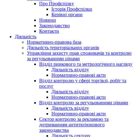
Про Профспілку
Історія Профспілки
Керівні органи
Новини
Законодавство
Контакти
Діяльність
Нормативно-правова база
Діяльність територіальних органів
Управління захисту прав споживачів та контролю
за регульованими цінами
Відділ ринкового та метрологічного нагляду
Діяльність відділу
Нормативно-правові акти
Відділ контролю у сфері торгівлі, робіт та
послуг
Діяльність відділу
Нормативно-правові акти
Відділ контролю за регульованими цінами
Діяльність відділу
Нормативно-правові акти
Сектор контролю за рекламою та
дотриманням антитютюнового
законодавства
Діяльність сектору