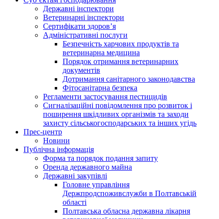
Державні інспектори
Ветеринарні інспектори
Сертифікати здоров’я
Адміністративні послуги
Безпечність харчових продуктів та
ветеринарна медицина
Порядок отримання ветеринарних
документів
Дотримання санітарного законодавства
Фітосанітарна безпека
Регламенти застосування пестицидів
Сигналізаційні повідомлення про розвиток і
поширення шкідливих організмів та заходи
захисту сільськогосподарських та інших угідь
Прес-центр
Новини
Публічна інформація
Форма та порядок подання запиту
Оренда державного майна
Державні закупівлі
Головне управління
Держпродспоживслужби в Полтавській
області
Полтавська обласна державна лікарня