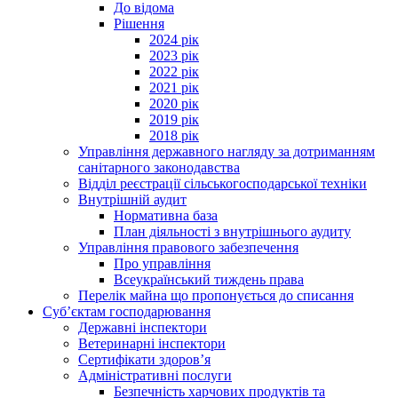
До відома
Рішення
2024 рік
2023 рік
2022 рік
2021 рік
2020 рік
2019 рік
2018 рік
Управління державного нагляду за дотриманням
санітарного законодавства
Відділ реєстрації сільськогосподарської техніки
Внутрішній аудит
Нормативна база
План діяльності з внутрішнього аудиту
Управління правового забезпечення
Про управління
Всеукраїнський тиждень права
Перелік майна що пропонується до списання
Суб’єктам господарювання
Державні інспектори
Ветеринарні інспектори
Сертифікати здоров’я
Адміністративні послуги
Безпечність харчових продуктів та