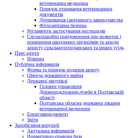
ветеринарна медицина
Порядок отримання ветеринарних
документів
Дотримання санітарного законодавства
Фітосанітарна безпека
Регламенти застосування пестицидів
Сигналізаційні повідомлення про розвиток і
поширення шкідливих організмів та заходи
захисту сільськогосподарських та інших угідь
Прес-центр
Новини
Публічна інформація
Форма та порядок подання запиту
Оренда державного майна
Державні закупівлі
Головне управління
Держпродспоживслужби в Полтавській
області
Полтавська обласна державна лікарня
ветеринарної медицини
Енергоменеджмент
Звіти
Запобігання корупції
Актуальна інформація
Нормативно-правова база