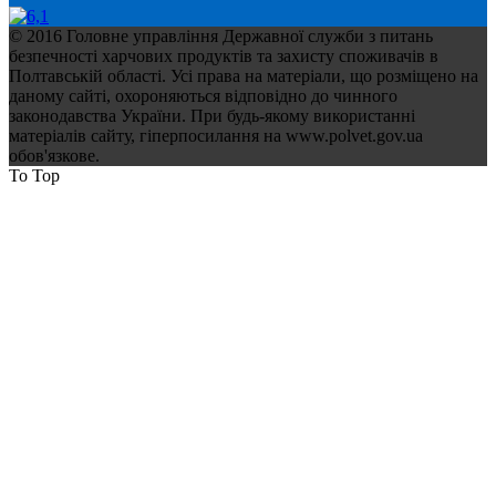
© 2016 Головне управління Державної служби з питань
безпечності харчових продуктів та захисту споживачів в
Полтавській області. Усі права на матеріали, що розміщено на
даному сайті, охороняються відповідно до чинного
законодавства України. При будь-якому використанні
матеріалів сайту, гіперпосилання на www.polvet.gov.ua
обов'язкове.
To Top