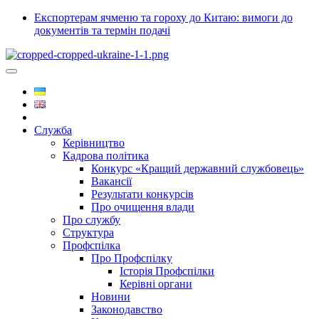
Експортерам ячменю та гороху до Китаю: вимоги до
документів та термін подачі
Служба
Керівництво
Кадрова політика
Конкурс «Кращий державний службовець»
Вакансії
Результати конкурсів
Про очищення влади
Про службу
Структура
Профспілка
Про Профспілку
Історія Профспілки
Керівні органи
Новини
Законодавство