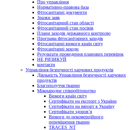
Про управління
Нормативно-правова база
Фітосанітарні документи
Зразки заяв
Фітосанітарний стан області
Фітосанітарний стан посівів
Плани заходів державного контролю
Програма фітосанітарних заходів
Фітосанітарні вимоги країн світу
Фітосанітарні заходи
Результати проведення планових перевірок
НЕ РИЗИКУЙ
контакти
Управління безпечності харчових продуктів
Діяльність Управління безпечності харчових
продуктів
Благополуччя тварин
Міжнародне співробітництво
Вимоги країн світу
Сертифікати на експорт з України
Сертифікати на імпорт в Україну
Сертифікати здоров’я
Вимоги до некомерційного
переміщення тварин
TRACES_NT