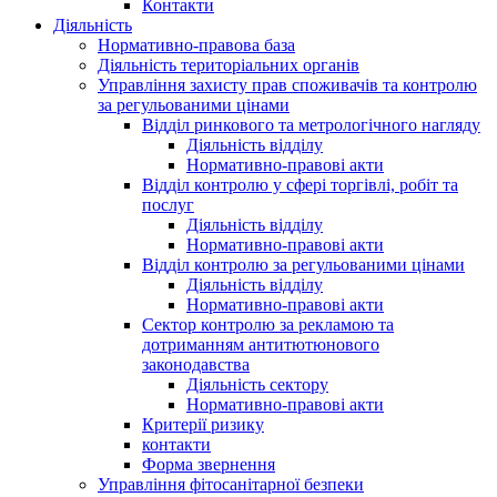
Контакти
Діяльність
Нормативно-правова база
Діяльність територіальних органів
Управління захисту прав споживачів та контролю
за регульованими цінами
Відділ ринкового та метрологічного нагляду
Діяльність відділу
Нормативно-правові акти
Відділ контролю у сфері торгівлі, робіт та
послуг
Діяльність відділу
Нормативно-правові акти
Відділ контролю за регульованими цінами
Діяльність відділу
Нормативно-правові акти
Сектор контролю за рекламою та
дотриманням антитютюнового
законодавства
Діяльність сектору
Нормативно-правові акти
Критерії ризику
контакти
Форма звернення
Управління фітосанітарної безпеки