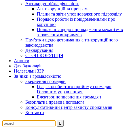
Антикорупційна діяльність
Антикорупційна програма
Плани та звіти уповноваженого підрозділу
Порядок роботи із повідомленнями про
корупцію
Положення щодо впровадження механізмів
заохочення викривачів
Пам’ятки щодо дотримання антикорупційного
законодавства
Декларування
СТОП КОРУПЦІЯ
Анонси
Для бджолярів
Нелегальні ЗЗР
Зв’язки з громадськістю
Звернення громадян
Графік особистого прийому громадян
Головним управлінням
Електронне звернення громадян
Безоплатна правова допомога
Консультативний центр захисту споживачів
Контакти