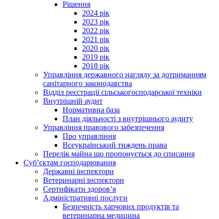
Рішення
2024 рік
2023 рік
2022 рік
2021 рік
2020 рік
2019 рік
2018 рік
Управління державного нагляду за дотриманням
санітарного законодавства
Відділ реєстрації сільськогосподарської техніки
Внутрішній аудит
Нормативна база
План діяльності з внутрішнього аудиту
Управління правового забезпечення
Про управління
Всеукраїнський тиждень права
Перелік майна що пропонується до списання
Суб’єктам господарювання
Державні інспектори
Ветеринарні інспектори
Сертифікати здоров’я
Адміністративні послуги
Безпечність харчових продуктів та
ветеринарна медицина