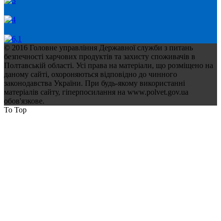
© 2016 Головне управління Державної служби з питань
безпечності харчових продуктів та захисту споживачів в
Полтавській області. Усі права на матеріали, що розміщено на
даному сайті, охороняються відповідно до чинного
законодавства України. При будь-якому використанні
матеріалів сайту, гіперпосилання на www.polvet.gov.ua
обов'язкове.
To Top