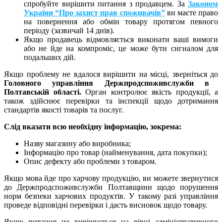
спробуйте вирішити питання з продавцем. За
Законом
України “Про захист прав споживачів”
ви маєте право
на повернення або обмін товару протягом певного
періоду (зазвичай 14 днів).
Якщо продавець відмовляється виконати ваші вимоги
або не йде на компроміс, це може бути сигналом для
подальших дій.
Якщо проблему не вдалося вирішити на місці, зверніться до
Головного управління Держпродспоживслужби в
Полтавській області.
Орган контролює якість продукції, а
також здійснює перевірки та інспекції щодо дотримання
стандартів якості товарів та послуг.
Слід вказати всю необхідну інформацію, зокрема:
Назву магазину або виробника;
Інформацію про товар (найменування, дата покупки);
Опис дефекту або проблеми з товаром.
Якщо мова йде про харчову продукцію, ви можете звернутися
до Держпродспоживслужби Полтавщини щодо порушення
норм безпеки харчових продуктів. У такому разі управління
проведе відповідні перевірки і дасть висновок щодо товару.
Якщо питання не вирішується на рівні адміністративного