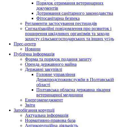
Порядок отримання ветеринарних
документів
Дотримання санітарного законодавства
Фітосанітарна безпека
Регламенти застосування пестицидів
Сигналізаційні повідомлення про розвиток і
поширення шкідливих організмів та заходи
захисту сільськогосподарських та інших угідь
Прес-центр
Новини
Публічна інформація
Форма та порядок подання запиту
Оренда державного майна
Державні закупівлі
Головне управління
Держпродспоживслужби в Полтавській
області
Полтавська обласна державна лікарня
ветеринарної медицини
Енергоменеджмент
Звіти
Запобігання корупції
Актуальна інформація
Нормативно-правова база
Антикорупційна діяльність