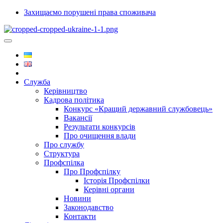
Захищаємо порушені права споживача
Служба
Керівництво
Кадрова політика
Конкурс «Кращий державний службовець»
Вакансії
Результати конкурсів
Про очищення влади
Про службу
Структура
Профспілка
Про Профспілку
Історія Профспілки
Керівні органи
Новини
Законодавство
Контакти