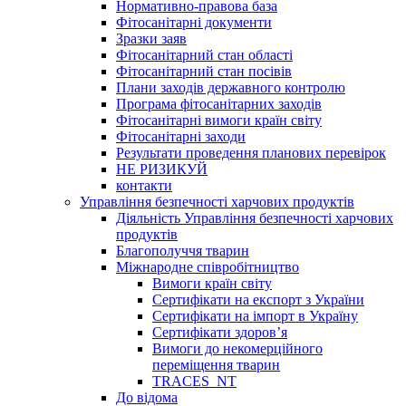
Нормативно-правова база
Фітосанітарні документи
Зразки заяв
Фітосанітарний стан області
Фітосанітарний стан посівів
Плани заходів державного контролю
Програма фітосанітарних заходів
Фітосанітарні вимоги країн світу
Фітосанітарні заходи
Результати проведення планових перевірок
НЕ РИЗИКУЙ
контакти
Управління безпечності харчових продуктів
Діяльність Управління безпечності харчових
продуктів
Благополуччя тварин
Міжнародне співробітництво
Вимоги країн світу
Сертифікати на експорт з України
Сертифікати на імпорт в Україну
Сертифікати здоров’я
Вимоги до некомерційного
переміщення тварин
TRACES_NT
До відома