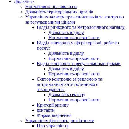
Діяльність
Нормативно-правова база
Діяльність територіальних органів
Управління захисту прав споживачів та контролю
за регульованими цінами
Відділ ринкового та метрологічного нагляду
Діяльність відділу
Нормативно-правові акти
Відділ контролю у сфері торгівлі, робіт та
послуг
Діяльність відділу
Нормативно-правові акти
Відділ контролю за регульованими цінами
Діяльність відділу
Нормативно-правові акти
Сектор контролю за рекламою та
дотриманням антитютюнового
законодавства
Діяльність сектору
Нормативно-правові акти
Критерії ризику
контакти
Форма звернення
Управління фітосанітарної безпеки
Про управління