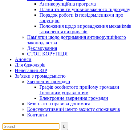
Антикорупційна програма
Плани та звіти уповноваженого підрозділу
Порядок роботи із повідомленнями про
корупцію
Положення щодо впровадження механізмів
заохочення викривачів
Пам’ятки щодо дотримання антикорупційного
законодавства
Декларування
СТОП КОРУПЦІЯ
Анонси
Для бджолярів
Нелегальні ЗЗР
Зв’язки з громадськістю
Звернення громадян
Графік особистого прийому громадян
Головним управлінням
Електронне звернення громадян
Безоплатна правова допомога
Консультативний центр захисту споживачів
Контакти