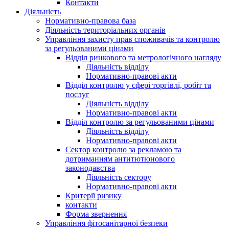
Контакти
Діяльність
Нормативно-правова база
Діяльність територіальних органів
Управління захисту прав споживачів та контролю
за регульованими цінами
Відділ ринкового та метрологічного нагляду
Діяльність відділу
Нормативно-правові акти
Відділ контролю у сфері торгівлі, робіт та
послуг
Діяльність відділу
Нормативно-правові акти
Відділ контролю за регульованими цінами
Діяльність відділу
Нормативно-правові акти
Сектор контролю за рекламою та
дотриманням антитютюнового
законодавства
Діяльність сектору
Нормативно-правові акти
Критерії ризику
контакти
Форма звернення
Управління фітосанітарної безпеки