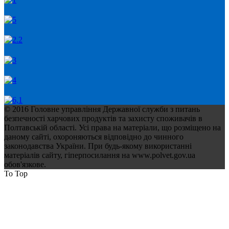
© 2016 Головне управління Державної служби з питань
безпечності харчових продуктів та захисту споживачів в
Полтавській області. Усі права на матеріали, що розміщено на
даному сайті, охороняються відповідно до чинного
законодавства України. При будь-якому використанні
матеріалів сайту, гіперпосилання на www.polvet.gov.ua
обов'язкове.
To Top