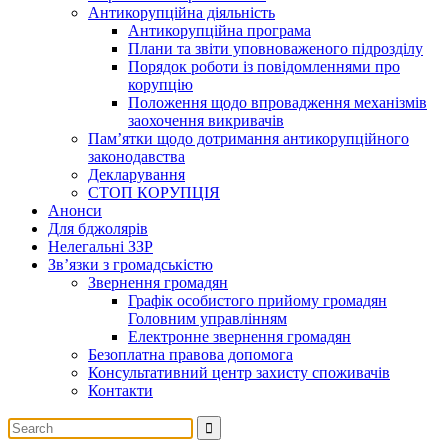
Антикорупційна діяльність
Антикорупційна програма
Плани та звіти уповноваженого підрозділу
Порядок роботи із повідомленнями про
корупцію
Положення щодо впровадження механізмів
заохочення викривачів
Пам’ятки щодо дотримання антикорупційного
законодавства
Декларування
СТОП КОРУПЦІЯ
Анонси
Для бджолярів
Нелегальні ЗЗР
Зв’язки з громадськістю
Звернення громадян
Графік особистого прийому громадян
Головним управлінням
Електронне звернення громадян
Безоплатна правова допомога
Консультативний центр захисту споживачів
Контакти