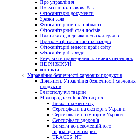
Про управління
Нормативно-правова база
Фітосанітарні документи
Зразки заяв
Фітосанітарний стан області
Фітосанітарний стан посівів
Плани заходів державного контролю
Програма фітосанітарних заходів
Фітосанітарні вимоги країн світу
Фітосанітарні заходи
Результати проведення планових перевірок
НЕ РИЗИКУЙ
контакти
Управління безпечності харчових продуктів
Діяльність Управління безпечності харчових
продуктів
Благополуччя тварин
Міжнародне співробітництво
Вимоги країн світу
Сертифікати на експорт з України
Сертифікати на імпорт в Україну
Сертифікати здоров’я
Вимоги до некомерційного
переміщення тварин
TRACES_NT