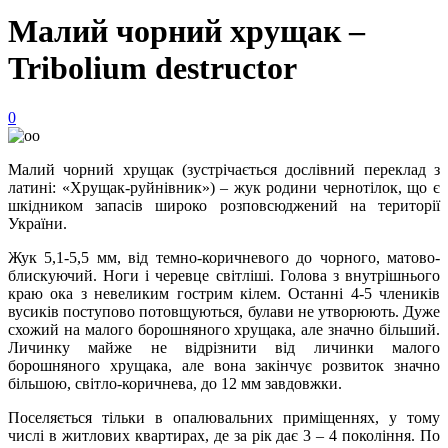
Малий чорний хрущак –
Tribolium destructor
0
Малий чорний хрущак (зустрічається дослівний переклад з
латині: «Хрущак-руйнівник») – жук родини чернотілок, що є
шкідником запасів широко розповсюджений на території
України.
Жук 5,1-5,5 мм, від темно-коричневого до чорного, матово-
блискуючий. Ноги і черевце світліші. Голова з внутрішнього
краю ока з невеликим гострим кілем. Останні 4-5 члеників
вусиків поступово потовщуються, булави не утворюють. Дуже
схожий на малого борошняного хрущака, але значно більший.
Личинку майже не відрізнити від личинки малого
борошняного хрущака, але вона закінчує розвиток значно
більшою, світло-коричнева, до 12 мм завдовжки.
Поселяється тільки в опалювальних приміщеннях, у тому
числі в житлових квартирах, де за рік дає 3 – 4 покоління. По