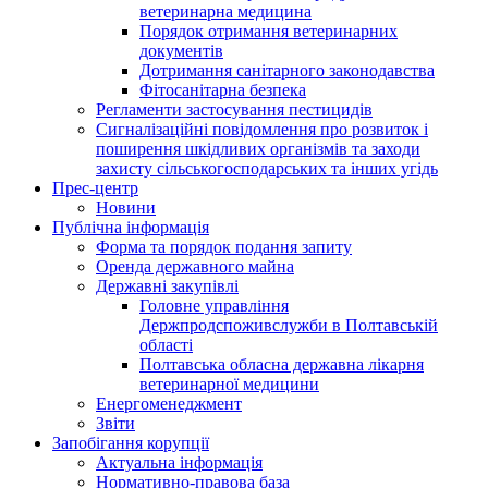
ветеринарна медицина
Порядок отримання ветеринарних
документів
Дотримання санітарного законодавства
Фітосанітарна безпека
Регламенти застосування пестицидів
Сигналізаційні повідомлення про розвиток і
поширення шкідливих організмів та заходи
захисту сільськогосподарських та інших угідь
Прес-центр
Новини
Публічна інформація
Форма та порядок подання запиту
Оренда державного майна
Державні закупівлі
Головне управління
Держпродспоживслужби в Полтавській
області
Полтавська обласна державна лікарня
ветеринарної медицини
Енергоменеджмент
Звіти
Запобігання корупції
Актуальна інформація
Нормативно-правова база