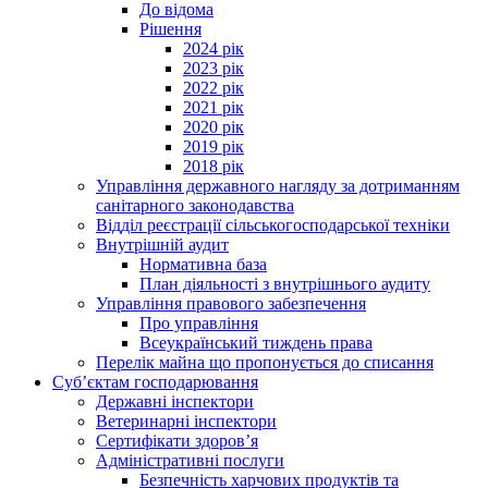
До відома
Рішення
2024 рік
2023 рік
2022 рік
2021 рік
2020 рік
2019 рік
2018 рік
Управління державного нагляду за дотриманням
санітарного законодавства
Відділ реєстрації сільськогосподарської техніки
Внутрішній аудит
Нормативна база
План діяльності з внутрішнього аудиту
Управління правового забезпечення
Про управління
Всеукраїнський тиждень права
Перелік майна що пропонується до списання
Суб’єктам господарювання
Державні інспектори
Ветеринарні інспектори
Сертифікати здоров’я
Адміністративні послуги
Безпечність харчових продуктів та