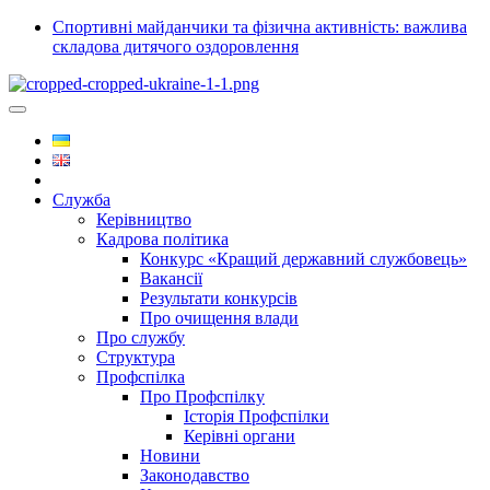
Спортивні майданчики та фізична активність: важлива
складова дитячого оздоровлення
Служба
Керівництво
Кадрова політика
Конкурс «Кращий державний службовець»
Вакансії
Результати конкурсів
Про очищення влади
Про службу
Структура
Профспілка
Про Профспілку
Історія Профспілки
Керівні органи
Новини
Законодавство