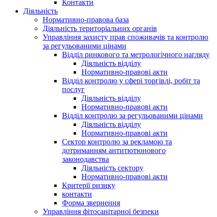
Контакти
Діяльність
Нормативно-правова база
Діяльність територіальних органів
Управління захисту прав споживачів та контролю
за регульованими цінами
Відділ ринкового та метрологічного нагляду
Діяльність відділу
Нормативно-правові акти
Відділ контролю у сфері торгівлі, робіт та
послуг
Діяльність відділу
Нормативно-правові акти
Відділ контролю за регульованими цінами
Діяльність відділу
Нормативно-правові акти
Сектор контролю за рекламою та
дотриманням антитютюнового
законодавства
Діяльність сектору
Нормативно-правові акти
Критерії ризику
контакти
Форма звернення
Управління фітосанітарної безпеки