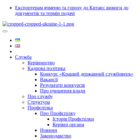
Експортерам ячменю та гороху до Китаю: вимоги до
документів та термін подачі
Служба
Керівництво
Кадрова політика
Конкурс «Кращий державний службовець»
Вакансії
Результати конкурсів
Про очищення влади
Про службу
Структура
Профспілка
Про Профспілку
Історія Профспілки
Керівні органи
Новини
Законодавство