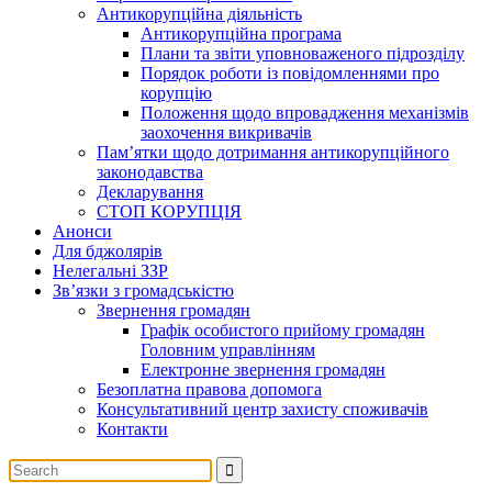
Антикорупційна діяльність
Антикорупційна програма
Плани та звіти уповноваженого підрозділу
Порядок роботи із повідомленнями про
корупцію
Положення щодо впровадження механізмів
заохочення викривачів
Пам’ятки щодо дотримання антикорупційного
законодавства
Декларування
СТОП КОРУПЦІЯ
Анонси
Для бджолярів
Нелегальні ЗЗР
Зв’язки з громадськістю
Звернення громадян
Графік особистого прийому громадян
Головним управлінням
Електронне звернення громадян
Безоплатна правова допомога
Консультативний центр захисту споживачів
Контакти