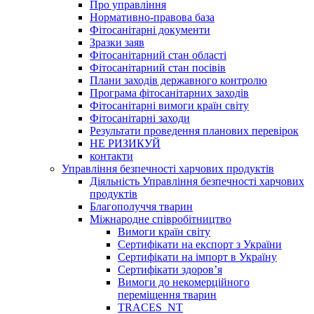
Про управління
Нормативно-правова база
Фітосанітарні документи
Зразки заяв
Фітосанітарний стан області
Фітосанітарний стан посівів
Плани заходів державного контролю
Програма фітосанітарних заходів
Фітосанітарні вимоги країн світу
Фітосанітарні заходи
Результати проведення планових перевірок
НЕ РИЗИКУЙ
контакти
Управління безпечності харчових продуктів
Діяльність Управління безпечності харчових
продуктів
Благополуччя тварин
Міжнародне співробітництво
Вимоги країн світу
Сертифікати на експорт з України
Сертифікати на імпорт в Україну
Сертифікати здоров’я
Вимоги до некомерційного
переміщення тварин
TRACES_NT