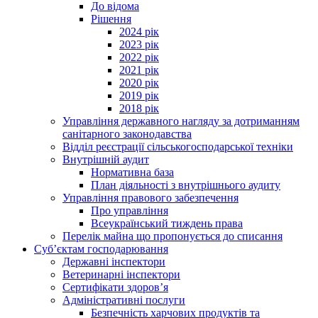
До відома
Рішення
2024 рік
2023 рік
2022 рік
2021 рік
2020 рік
2019 рік
2018 рік
Управління державного нагляду за дотриманням
санітарного законодавства
Відділ реєстрації сільськогосподарської техніки
Внутрішній аудит
Нормативна база
План діяльності з внутрішнього аудиту
Управління правового забезпечення
Про управління
Всеукраїнський тиждень права
Перелік майна що пропонується до списання
Суб’єктам господарювання
Державні інспектори
Ветеринарні інспектори
Сертифікати здоров’я
Адміністративні послуги
Безпечність харчових продуктів та