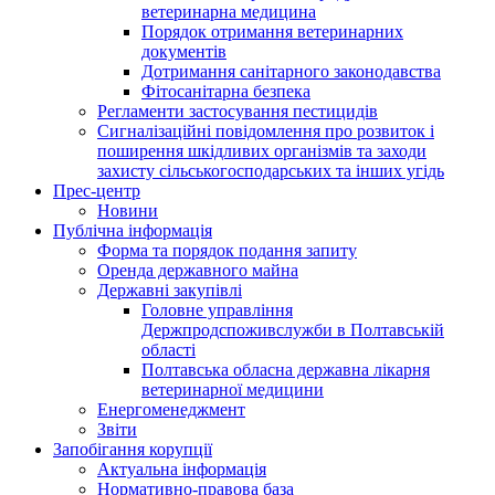
ветеринарна медицина
Порядок отримання ветеринарних
документів
Дотримання санітарного законодавства
Фітосанітарна безпека
Регламенти застосування пестицидів
Сигналізаційні повідомлення про розвиток і
поширення шкідливих організмів та заходи
захисту сільськогосподарських та інших угідь
Прес-центр
Новини
Публічна інформація
Форма та порядок подання запиту
Оренда державного майна
Державні закупівлі
Головне управління
Держпродспоживслужби в Полтавській
області
Полтавська обласна державна лікарня
ветеринарної медицини
Енергоменеджмент
Звіти
Запобігання корупції
Актуальна інформація
Нормативно-правова база