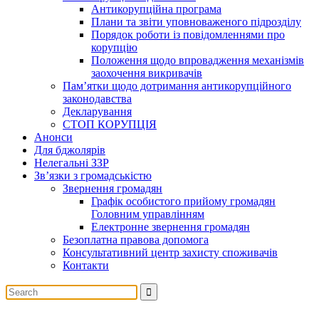
Антикорупційна програма
Плани та звіти уповноваженого підрозділу
Порядок роботи із повідомленнями про
корупцію
Положення щодо впровадження механізмів
заохочення викривачів
Пам’ятки щодо дотримання антикорупційного
законодавства
Декларування
СТОП КОРУПЦІЯ
Анонси
Для бджолярів
Нелегальні ЗЗР
Зв’язки з громадськістю
Звернення громадян
Графік особистого прийому громадян
Головним управлінням
Електронне звернення громадян
Безоплатна правова допомога
Консультативний центр захисту споживачів
Контакти