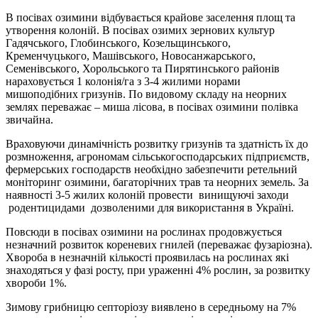
В посівах озимини відбувається крайове заселення площ та
утворення колоній. В посівах озимих зернових культур
Гадячського, Глобинського, Козельщинського,
Кременчуцького, Машівського, Новосанжарського,
Семенівського, Хорольського та Пирятинського районів
нараховується 1 колонія/га з 3-4 жилими норами
мишоподібних гризунів. По видовому складу на неорних
землях переважає – миша лісова, в посівах озимини полівка
звичайна.
Враховуючи динамічність розвитку гризунів та здатність їх до
розмноження, агрономам сільськогосподарських підприємств,
фермерських господарств необхідно забезпечити ретельний
моніторинг озимини, багаторічних трав та неорних земель. За
наявності 3-5 жилих колоній провести винищуючі заходи
родентицидами дозволеними для використання в Україні.
Повсюди в посівах озимини на рослинах продовжується
незначний розвиток кореневих гнилей (переважає фузаріозна).
Хвороба в незначній кількості проявилась на рослинах які
знаходяться у фазі росту, при ураженні 4% рослин, за розвитку
хвороби 1%.
Зимову грибницю септоріозу виявлено в середньому на 7%