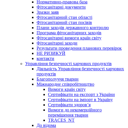
Нормативно-правова база
Фітосанітарні документи
Зразки заяв
Фітосанітарний стан області
Фітосанітарний стан посівів
Плани заходів державного контролю
Програма фітосанітарних заходів
Фітосанітарні вимоги країн світу
Фітосанітарні заходи
Результати проведення планових перевірок
НЕ РИЗИКУЙ
контакти
Управління безпечності харчових продуктів
Діяльність Управління безпечності харчових
продуктів
Благополуччя тварин
Міжнародне співробітництво
Вимоги країн світу
Сертифікати на експорт з України
Сертифікати на імпорт в Україну
Сертифікати здоров’я
Вимоги до некомерційного
переміщення тварин
TRACES_NT
До відома