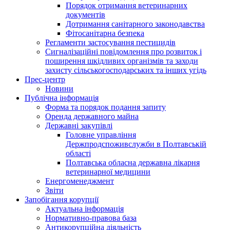
Порядок отримання ветеринарних
документів
Дотримання санітарного законодавства
Фітосанітарна безпека
Регламенти застосування пестицидів
Сигналізаційні повідомлення про розвиток і
поширення шкідливих організмів та заходи
захисту сільськогосподарських та інших угідь
Прес-центр
Новини
Публічна інформація
Форма та порядок подання запиту
Оренда державного майна
Державні закупівлі
Головне управління
Держпродспоживслужби в Полтавській
області
Полтавська обласна державна лікарня
ветеринарної медицини
Енергоменеджмент
Звіти
Запобігання корупції
Актуальна інформація
Нормативно-правова база
Антикорупційна діяльність