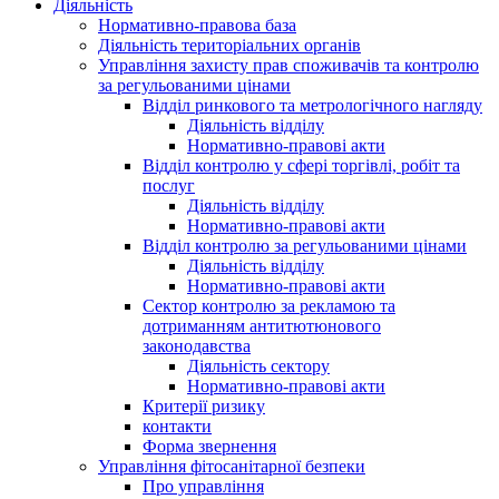
Діяльність
Нормативно-правова база
Діяльність територіальних органів
Управління захисту прав споживачів та контролю
за регульованими цінами
Відділ ринкового та метрологічного нагляду
Діяльність відділу
Нормативно-правові акти
Відділ контролю у сфері торгівлі, робіт та
послуг
Діяльність відділу
Нормативно-правові акти
Відділ контролю за регульованими цінами
Діяльність відділу
Нормативно-правові акти
Сектор контролю за рекламою та
дотриманням антитютюнового
законодавства
Діяльність сектору
Нормативно-правові акти
Критерії ризику
контакти
Форма звернення
Управління фітосанітарної безпеки
Про управління