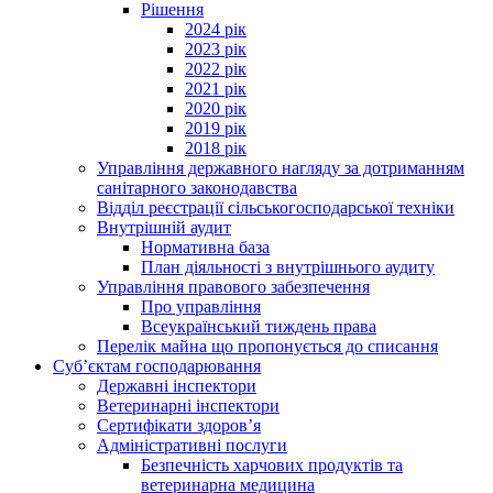
Рішення
2024 рік
2023 рік
2022 рік
2021 рік
2020 рік
2019 рік
2018 рік
Управління державного нагляду за дотриманням
санітарного законодавства
Відділ реєстрації сільськогосподарської техніки
Внутрішній аудит
Нормативна база
План діяльності з внутрішнього аудиту
Управління правового забезпечення
Про управління
Всеукраїнський тиждень права
Перелік майна що пропонується до списання
Суб’єктам господарювання
Державні інспектори
Ветеринарні інспектори
Сертифікати здоров’я
Адміністративні послуги
Безпечність харчових продуктів та
ветеринарна медицина