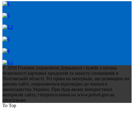
© 2016 Головне управління Державної служби з питань
безпечності харчових продуктів та захисту споживачів в
Полтавській області. Усі права на матеріали, що розміщено на
даному сайті, охороняються відповідно до чинного
законодавства України. При будь-якому використанні
матеріалів сайту, гіперпосилання на www.polvet.gov.ua
обов'язкове.
To Top