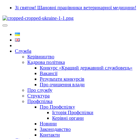
Зі святом! Шановні працівники ветеринарної медицини!
Служба
Керівництво
Кадрова політика
Конкурс «Кращий державний службовець»
Вакансії
Результати конкурсів
Про очищення влади
Про службу
Структура
Профспілка
Про Профспілку
Історія Профспілки
Керівні органи
Новини
Законодавство
Контакти