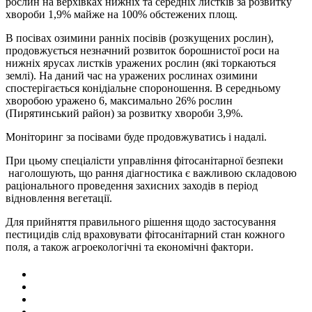
рослин на верхівках нижніх та середніх листків за розвитку
хвороби 1,9% майже на 100% обстежених площ.
В посівах озимини ранніх посівів (розкущених рослин),
продовжується незначний розвиток борошнистої роси на
нижніх ярусах листків уражених рослин (які торкаються
землі). На даний час на уражених рослинах озимини
спостерігається конідіальне спороношення. В середньому
хворобою уражено 6, максимально 26% рослин
(Пирятинський район) за розвитку хвороби 3,9%.
Моніторинг за посівами буде продовжуватись і надалі.
При цьому спеціалісти управління фітосанітарної безпеки
наголошують, що рання діагностика є важливою складовою
раціонального проведення захисних заходів в період
відновлення вегетації.
Для прийняття правильного рішення щодо застосування
пестицидів слід враховувати фітосанітарний стан кожного
поля, а також агроекологічні та економічні фактори.