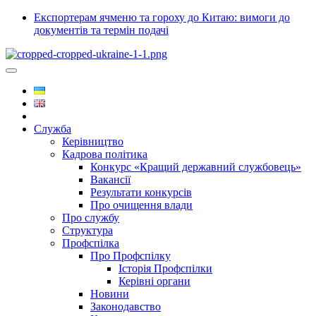
Експортерам ячменю та гороху до Китаю: вимоги до
документів та термін подачі
Служба
Керівництво
Кадрова політика
Конкурс «Кращий державний службовець»
Вакансії
Результати конкурсів
Про очищення влади
Про службу
Структура
Профспілка
Про Профспілку
Історія Профспілки
Керівні органи
Новини
Законодавство