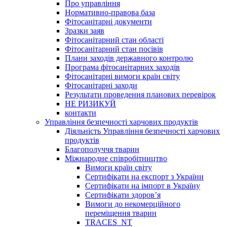
Про управління
Нормативно-правова база
Фітосанітарні документи
Зразки заяв
Фітосанітарний стан області
Фітосанітарний стан посівів
Плани заходів державного контролю
Програма фітосанітарних заходів
Фітосанітарні вимоги країн світу
Фітосанітарні заходи
Результати проведення планових перевірок
НЕ РИЗИКУЙ
контакти
Управління безпечності харчових продуктів
Діяльність Управління безпечності харчових
продуктів
Благополуччя тварин
Міжнародне співробітництво
Вимоги країн світу
Сертифікати на експорт з України
Сертифікати на імпорт в Україну
Сертифікати здоров’я
Вимоги до некомерційного
переміщення тварин
TRACES_NT