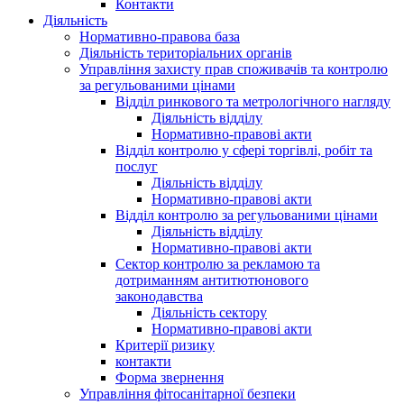
Контакти
Діяльність
Нормативно-правова база
Діяльність територіальних органів
Управління захисту прав споживачів та контролю
за регульованими цінами
Відділ ринкового та метрологічного нагляду
Діяльність відділу
Нормативно-правові акти
Відділ контролю у сфері торгівлі, робіт та
послуг
Діяльність відділу
Нормативно-правові акти
Відділ контролю за регульованими цінами
Діяльність відділу
Нормативно-правові акти
Сектор контролю за рекламою та
дотриманням антитютюнового
законодавства
Діяльність сектору
Нормативно-правові акти
Критерії ризику
контакти
Форма звернення
Управління фітосанітарної безпеки