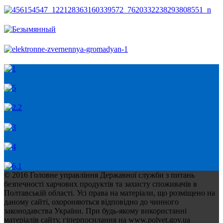
© 2016 Головне управління Державної служби з питань
безпечності харчових продуктів та захисту споживачів в
Полтавській області. Усі права на матеріали, що розміщено на
даному сайті, охороняються відповідно до чинного
законодавства України. При будь-якому використанні
матеріалів сайту, гіперпосилання на www.polvet.gov.ua