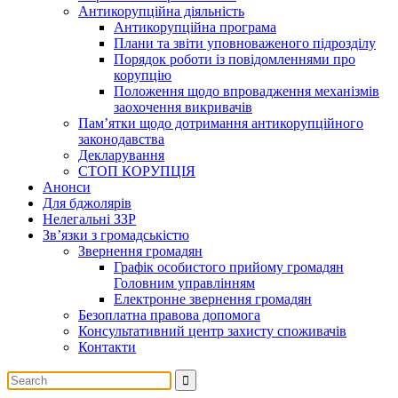
Антикорупційна діяльність
Антикорупційна програма
Плани та звіти уповноваженого підрозділу
Порядок роботи із повідомленнями про
корупцію
Положення щодо впровадження механізмів
заохочення викривачів
Пам’ятки щодо дотримання антикорупційного
законодавства
Декларування
СТОП КОРУПЦІЯ
Анонси
Для бджолярів
Нелегальні ЗЗР
Зв’язки з громадськістю
Звернення громадян
Графік особистого прийому громадян
Головним управлінням
Електронне звернення громадян
Безоплатна правова допомога
Консультативний центр захисту споживачів
Контакти