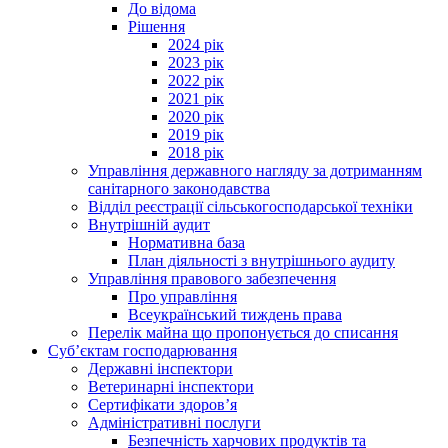
До відома
Рішення
2024 рік
2023 рік
2022 рік
2021 рік
2020 рік
2019 рік
2018 рік
Управління державного нагляду за дотриманням
санітарного законодавства
Відділ реєстрації сільськогосподарської техніки
Внутрішній аудит
Нормативна база
План діяльності з внутрішнього аудиту
Управління правового забезпечення
Про управління
Всеукраїнський тиждень права
Перелік майна що пропонується до списання
Суб’єктам господарювання
Державні інспектори
Ветеринарні інспектори
Сертифікати здоров’я
Адміністративні послуги
Безпечність харчових продуктів та