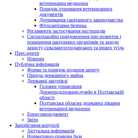
ветеринарна медицина
Порядок отримання ветеринарних
документів
Дотримання санітарного законодавства
Фітосанітарна безпека
Регламенти застосування пестицидів
Сигналізаційні повідомлення про розвиток і
поширення шкідливих організмів та заходи
захисту сільськогосподарських та інших угідь
Прес-центр
Новини
Публічна інформація
Форма та порядок подання запиту
Оренда державного майна
Державні закупівлі
Головне управління
Держпродспоживслужби в Полтавській
області
Полтавська обласна державна лікарня
ветеринарної медицини
Енергоменеджмент
Звіти
Запобігання корупції
Актуальна інформація
Нормативно-правова база