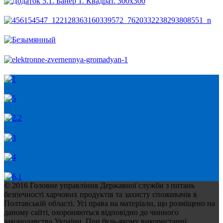
© 2016 Головне управління Державної служби з питань
безпечності харчових продуктів та захисту споживачів в
Полтавській області. Усі права на матеріали, що розміщено на
даному сайті, охороняються відповідно до чинного
законодавства України. При будь-якому використанні