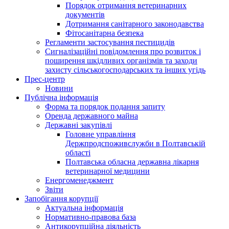
Порядок отримання ветеринарних
документів
Дотримання санітарного законодавства
Фітосанітарна безпека
Регламенти застосування пестицидів
Сигналізаційні повідомлення про розвиток і
поширення шкідливих організмів та заходи
захисту сільськогосподарських та інших угідь
Прес-центр
Новини
Публічна інформація
Форма та порядок подання запиту
Оренда державного майна
Державні закупівлі
Головне управління
Держпродспоживслужби в Полтавській
області
Полтавська обласна державна лікарня
ветеринарної медицини
Енергоменеджмент
Звіти
Запобігання корупції
Актуальна інформація
Нормативно-правова база
Антикорупційна діяльність