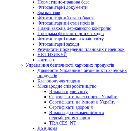
Нормативно-правова база
Фітосанітарні документи
Зразки заяв
Фітосанітарний стан області
Фітосанітарний стан посівів
Плани заходів державного контролю
Програма фітосанітарних заходів
Фітосанітарні вимоги країн світу
Фітосанітарні заходи
Результати проведення планових перевірок
НЕ РИЗИКУЙ
контакти
Управління безпечності харчових продуктів
Діяльність Управління безпечності харчових
продуктів
Благополуччя тварин
Міжнародне співробітництво
Вимоги країн світу
Сертифікати на експорт з України
Сертифікати на імпорт в Україну
Сертифікати здоров’я
Вимоги до некомерційного
переміщення тварин
TRACES_NT
До відома