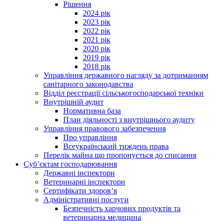
Рішення
2024 рік
2023 рік
2022 рік
2021 рік
2020 рік
2019 рік
2018 рік
Управління державного нагляду за дотриманням
санітарного законодавства
Відділ реєстрації сільськогосподарської техніки
Внутрішній аудит
Нормативна база
План діяльності з внутрішнього аудиту
Управління правового забезпечення
Про управління
Всеукраїнський тиждень права
Перелік майна що пропонується до списання
Суб’єктам господарювання
Державні інспектори
Ветеринарні інспектори
Сертифікати здоров’я
Адміністративні послуги
Безпечність харчових продуктів та
ветеринарна медицина