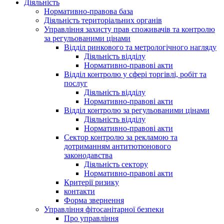
Діяльність
Нормативно-правова база
Діяльність територіальних органів
Управління захисту прав споживачів та контролю
за регульованими цінами
Відділ ринкового та метрологічного нагляду
Діяльність відділу
Нормативно-правові акти
Відділ контролю у сфері торгівлі, робіт та
послуг
Діяльність відділу
Нормативно-правові акти
Відділ контролю за регульованими цінами
Діяльність відділу
Нормативно-правові акти
Сектор контролю за рекламою та
дотриманням антитютюнового
законодавства
Діяльність сектору
Нормативно-правові акти
Критерії ризику
контакти
Форма звернення
Управління фітосанітарної безпеки
Про управління