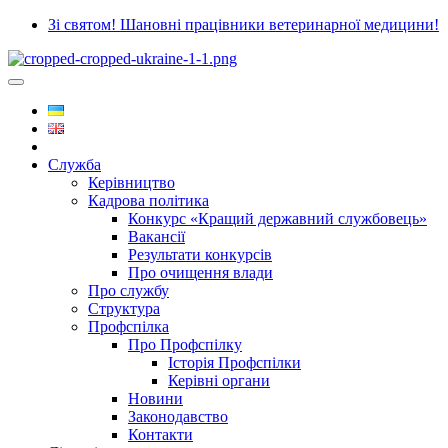
Зі святом! Шановні працівники ветеринарної медицини!
Служба
Керівництво
Кадрова політика
Конкурс «Кращий державний службовець»
Вакансії
Результати конкурсів
Про очищення влади
Про службу
Структура
Профспілка
Про Профспілку
Історія Профспілки
Керівні органи
Новини
Законодавство
Контакти