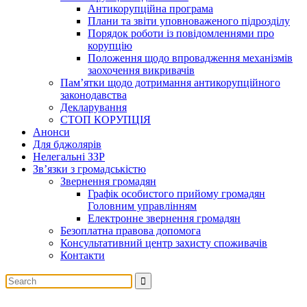
Антикорупційна програма
Плани та звіти уповноваженого підрозділу
Порядок роботи із повідомленнями про
корупцію
Положення щодо впровадження механізмів
заохочення викривачів
Пам’ятки щодо дотримання антикорупційного
законодавства
Декларування
СТОП КОРУПЦІЯ
Анонси
Для бджолярів
Нелегальні ЗЗР
Зв’язки з громадськістю
Звернення громадян
Графік особистого прийому громадян
Головним управлінням
Електронне звернення громадян
Безоплатна правова допомога
Консультативний центр захисту споживачів
Контакти