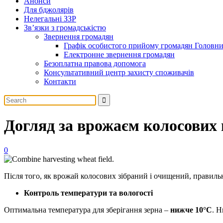
Анонси
Для бджолярів
Нелегальні ЗЗР
Зв’язки з громадськістю
Звернення громадян
Графік особистого прийому громадян Головн
Електронне звернення громадян
Безоплатна правова допомога
Консультативний центр захисту споживачів
Контакти
Догляд за врожаєм колосових п
0
Після того, як врожай колосових зібраний і очищений, правильни
Контроль температури та вологості
Оптимальна температура для зберігання зерна –
нижче 10°C
. Н