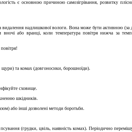
ологість є основною причиною самозігрівання, розвитку плісн
та видалення надлишкової вологи. Вона може бути активною (за 
 вночі або вранці, коли температура повітря нижча за темп
 повітря!
, щури) та комах (довгоносики, борошноїди).
інфікуйте сховище.
икненню шкідників.
азом) або інші дозволені методи боротьби.
ак псування (грудки, цвіль, наявність комах). Періодично перемі