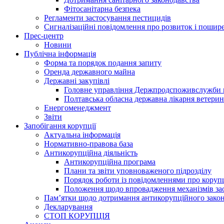
Фітосанітарна безпека
Регламенти застосування пестицидів
Сигналізаційні повідомлення про розвиток і пошире
Прес-центр
Новини
Публічна інформація
Форма та порядок подання запиту
Оренда державного майна
Державні закупівлі
Головне управління Держпродспоживслужби в
Полтавська обласна державна лікарня ветери
Енергоменеджмент
Звіти
Запобігання корупції
Актуальна інформація
Нормативно-правова база
Антикорупційна діяльність
Антикорупційна програма
Плани та звіти уповноваженого підрозділу
Порядок роботи із повідомленнями про коруп
Положення щодо впровадження механізмів за
Пам’ятки щодо дотримання антикорупційного зако
Декларування
СТОП КОРУПЦІЯ