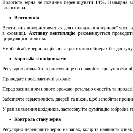
Вологість зерна не повинна перевищувати
14%
. Надмірна в
вологоміра.
Вентиляція
Вентиляція використовується для охолодження зернової маси 
в сховищі).
Активну вентиляцію
рекомендується проводити
циркуляцією повітря.
Не зберігайте зерно в щільно закритих контейнерах без доступу
Боротьба зі шкідниками
Регулярно оглядайте зерносховище на наявність гризунів (миші
Проводьте профілактичні заходи:
Перед засипанням нового врожаю, ретельно очистіть та продез
Забезпечте герметичність дверей та вікон, щоб запобігти прон
У разі виявлення шкідників, застосовуйте фумігацію (обробка г
Контроль стану зерна
Регулярно перевіряйте зерно на запах, колір та наявність озн