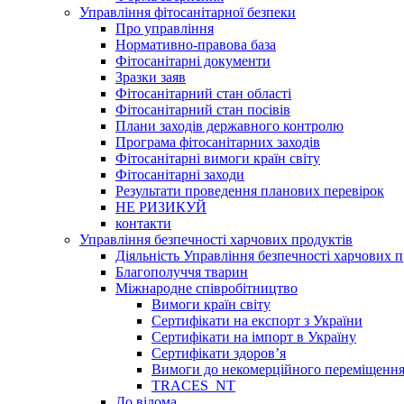
Управління фітосанітарної безпеки
Про управління
Нормативно-правова база
Фітосанітарні документи
Зразки заяв
Фітосанітарний стан області
Фітосанітарний стан посівів
Плани заходів державного контролю
Програма фітосанітарних заходів
Фітосанітарні вимоги країн світу
Фітосанітарні заходи
Результати проведення планових перевірок
НЕ РИЗИКУЙ
контакти
Управління безпечності харчових продуктів
Діяльність Управління безпечності харчових п
Благополуччя тварин
Міжнародне співробітництво
Вимоги країн світу
Сертифікати на експорт з України
Сертифікати на імпорт в Україну
Сертифікати здоров’я
Вимоги до некомерційного переміщення
TRACES_NT
До відома