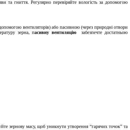
яви та гниття. Регулярно перевіряйте вологість за допомогою
допомогою вентиляторів) або пасивною (через природні отвори
ературу зерна, п
асивну вентиляцію
забезпечте достатньою
шуйте зернову масу, щоб уникнути утворення “гарячих точок” та