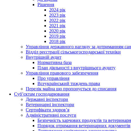
Рішення
2024 рік
2023 рік
2022 рік
2021 рік
2020 рік
2019 рік
2018 рік
Управління державного нагляду за дотриманням сан
Відділ реєстрації сільськогосподарської техніки
Внутрішній аудит
Нормативна база
План діяльності з внутрішнього аудиту
Управління правового забезпечення
Про управління
Всеукраїнський тиждень права
Перелік майна що пропонується до списання
Суб’єктам господарювання
Державні інспектори
Ветеринарні інспектори
Сертифікати здоров’я
Адміністративні послуги
Безпечність харчових продуктів та ветеринар
Порядок отримання ветеринарних документів
Дотримання санітарного законодавства