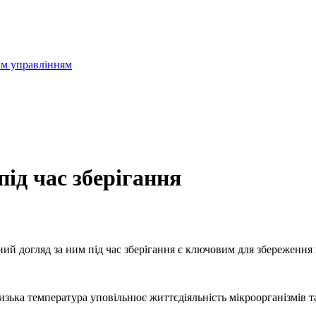
им управлінням
ід час зберігання
й догляд за ним під час зберігання є ключовим для збереження йо
изька температура уповільнює життєдіяльність мікроорганізмів т