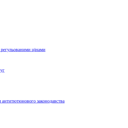
а регульованими цінами
луг
м антитютюнового законодавства