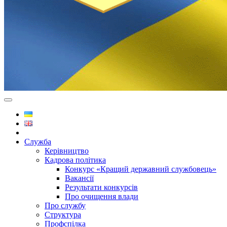
Служба
Керівництво
Кадрова політика
Конкурс «Кращий державний службовець»
Вакансії
Результати конкурсів
Про очищення влади
Про службу
Структура
Профспілка