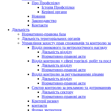
Про Профспілку
Історія Профспілки
Керівні органи
Новини
Законодавство
Контакти
Діяльність
Нормативно-правова база
Діяльність територіальних органів
Управління захисту прав споживачів та контролю з
Відділ ринкового та метрологічного нагляду
Діяльність відділу
Нормативно-правові акти
Відділ контролю у сфері торгівлі, робіт та пос
Діяльність відділу
Нормативно-правові акти
Відділ контролю за регульованими цінами
Діяльність відділу
Нормативно-правові акти
Сектор контролю за рекламою та дотримання
Діяльність сектору
Нормативно-правові акти
Критерії ризику
контакти
Форма звернення