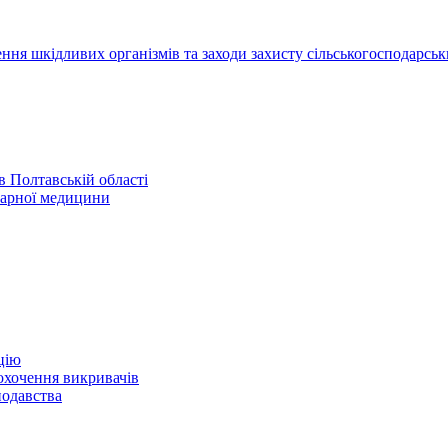
ння шкідливих організмів та заходи захисту сільськогосподарськ
 Полтавській області
нарної медицини
цію
охочення викривачів
нодавства