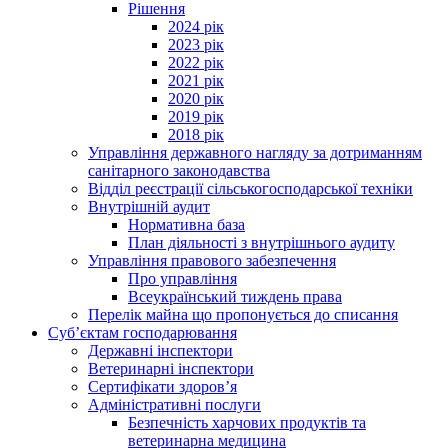
Рішення
2024 рік
2023 рік
2022 рік
2021 рік
2020 рік
2019 рік
2018 рік
Управління державного нагляду за дотриманням
санітарного законодавства
Відділ реєстрації сільськогосподарської техніки
Внутрішній аудит
Нормативна база
План діяльності з внутрішнього аудиту
Управління правового забезпечення
Про управління
Всеукраїнський тиждень права
Перелік майна що пропонується до списання
Суб’єктам господарювання
Державні інспектори
Ветеринарні інспектори
Сертифікати здоров’я
Адміністративні послуги
Безпечність харчових продуктів та
ветеринарна медицина