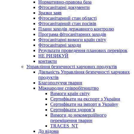
Нормативно-правова база
Фітосанітарні документи
Зразки заяв
Фітосанітарний стан області
Фітосанітарний стан посівів
Плани заходів державного контролю
Програма фітосанітарних заходів
Фітосанітарні вимоги країн світу
Фітосанітарні заходи
Результати проведення планових перевірок
НЕ РИЗИКУЙ
контакти
Управління безпечності харчових продуктів
Діяльність Управління безпечності харчових
продуктів
Благополуччя тварин
Міжнародне співробітництво
Вимоги країн світу
Сертифікати на експорт з України
Сертифікати на імпорт в Україну
Сертифікати здоров’я
Вимоги до некомерційного
переміщення тварин
TRACES_NT
До відома