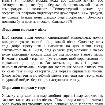
Навіть у погребі морква може або швидко згнити, або
зів’янути, якщо не буде збережений оптимальний режим
температури і вологості. Температурний режим для
збереження потрібно підтримувати дуже строго, +1-2 градуси,
не більше. Інакше вона швидко буде проростати. Вологість
повинна бути досить високою, близько 95%.
Зберігання моркви у піску
Щоб створити для моркви сприятливий мікроклімат, можна
використовувати звичайний річковий пісок. Спочатку льох
слід добре просушити і насипати на дно засіки піску,
сантиметрів на 10. Далі, слід укласти ряд морквин і зверху
знову присипати піском. Далі ще ряд морквин і знову пісок.
Виходить такий «тортик». Тут головне, щоб коренеплоди не
торкалися одне одного. Вважається, що льох і підвал –
найбільш оптимальні місця для зберігання овочів взимку, так
як саме там вийде створити для моркви сприятливі умови.
Якщо забезпечити потрібний рівень температури і вологості,
то урожай вийде зберегти до наступного сезону.
Зберігання моркви у тирсі
У засіку слід засипати шар хвойної тирси, і шар моркви, ну,
загалом так само, як і з піском. Тільки тирса потрібні чиста і
обов’язково від хвойних дерев, оскільки вона запобігає появі