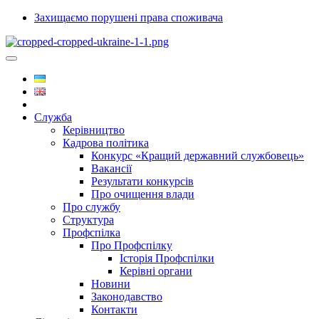
Захищаємо порушені права споживача
Служба
Керівництво
Кадрова політика
Конкурс «Кращий державний службовець»
Вакансії
Результати конкурсів
Про очищення влади
Про службу
Структура
Профспілка
Про Профспілку
Історія Профспілки
Керівні органи
Новини
Законодавство
Контакти