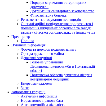
Порядок отримання ветеринарних
документів
Дотримання санітарного законодавства
Фітосанітарна безпека
Регламенти застосування пестицидів
Сигналізаційні повідомлення про розвиток і
поширення шкідливих організмів та заходи
захисту сільськогосподарських та інших угідь
Прес-центр
Новини
Публічна інформація
Форма та порядок подання запиту
Оренда державного майна
Державні закупівлі
Головне управління
Держпродспоживслужби в Полтавській
області
Полтавська обласна державна лікарня
ветеринарної медицини
Енергоменеджмент
Звіти
Запобігання корупції
Актуальна інформація
Нормативно-правова база
Антикорупційна діяльність