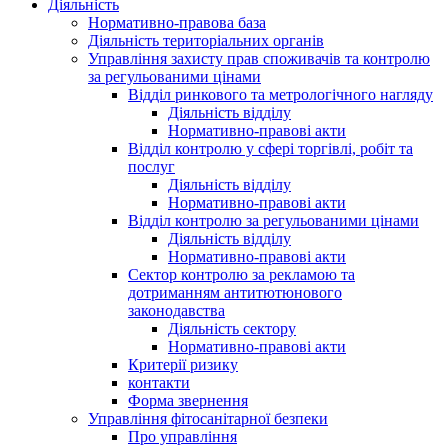
Діяльність
Нормативно-правова база
Діяльність територіальних органів
Управління захисту прав споживачів та контролю
за регульованими цінами
Відділ ринкового та метрологічного нагляду
Діяльність відділу
Нормативно-правові акти
Відділ контролю у сфері торгівлі, робіт та
послуг
Діяльність відділу
Нормативно-правові акти
Відділ контролю за регульованими цінами
Діяльність відділу
Нормативно-правові акти
Сектор контролю за рекламою та
дотриманням антитютюнового
законодавства
Діяльність сектору
Нормативно-правові акти
Критерії ризику
контакти
Форма звернення
Управління фітосанітарної безпеки
Про управління