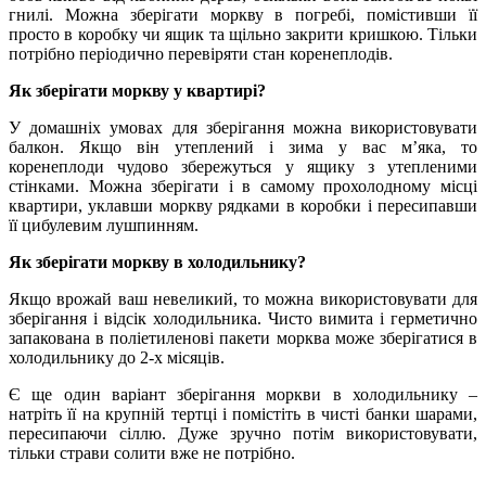
гнилі. Можна зберігати моркву в погребі, помістивши її
просто в коробку чи ящик та щільно закрити кришкою. Тільки
потрібно періодично перевіряти стан коренеплодів.
Як зберігати моркву у квартирі?
У домашніх умовах для зберігання можна використовувати
балкон. Якщо він утеплений і зима у вас м’яка, то
коренеплоди чудово збережуться у ящику з утепленими
стінками. Можна зберігати і в самому прохолодному місці
квартири, уклавши моркву рядками в коробки і пересипавши
її цибулевим лушпинням.
Як зберігати моркву в холодильнику?
Якщо врожай ваш невеликий, то можна використовувати для
зберігання і відсік холодильника. Чисто вимита і герметично
запакована в поліетиленові пакети морква може зберігатися в
холодильнику до 2-х місяців.
Є ще один варіант зберігання моркви в холодильнику –
натріть її на крупній тертці і помістіть в чисті банки шарами,
пересипаючи сіллю. Дуже зручно потім використовувати,
тільки страви солити вже не потрібно.