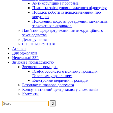
Антикорупційна програма
Плани та звіти уповноваженого підрозділу
Порядок роботи із повідомленнями про
корупцію
Положення щодо впровадження механізмів
заохочення викривачів
Пам’ятки щодо дотримання антикорупційного
законодавства
Декларування
СТОП КОРУПЦІЯ
Анонси
Для бджолярів
Нелегальні ЗЗР
Зв’язки з громадськістю
Звернення громадян
Графік особистого прийому громадян
Головним управлінням
Електронне звернення громадян
Безоплатна правова допомога
Консультативний центр захисту споживачів
Контакти