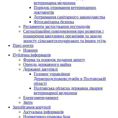
ветеринарна медицина
Порядок отримання ветеринарних
документів
Дотримання санітарного законодавства
Фітосанітарна безпека
Регламенти застосування пестицидів
Сигналізаційні повідомлення про розвиток і
поширення шкідливих організмів та заходи
захисту сільськогосподарських та інших угідь
Прес-центр
Новини
Публічна інформація
Форма та порядок подання запиту
Оренда державного майна
Державні закупівлі
Головне управління
Держпродспоживслужби в Полтавській
області
Полтавська обласна державна лікарня
ветеринарної медицини
Енергоменеджмент
Звіти
Запобігання корупції
Актуальна інформація
Нормативно-правова база