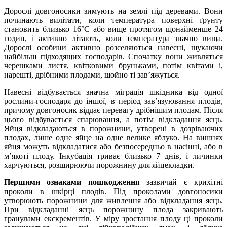
Дорослі довгоносики зимують на землі під деревами. Вони
починають вилітати, коли температура поверхні ґрунту
становить близько 16°C або вище протягом щонайменше 24
годин, і активно літають, коли температура значно вища.
Дорослі особини активно розселяються навесні, шукаючи
найбільш підходящих господарів. Спочатку вони живляться
черешками листя, квітковими бруньками, потім квітами і,
нарешті, дрібними плодами, щойно ті зав’яжуться.
Навесні відбувається значна міграція шкідника від одної
рослини-господаря до іншої, в період зав’язуювання плодів,
причому довгоносик віддає перевагу дрібнішим плодам. Після
цього відбувається спарювання, а потім відкладання яєць.
Яйця відкладаються в порожнини, утворені в дозріваючих
плодах, лише одне яйце на одне велике яблуко. На вишнях
яйця можуть відкладатися або безпосередньо в насінні, або в
м’якоті плоду. Інкубація триває близько 7 днів, і личинки
харчуються, розширюючи порожнину для яйцекладки.
Першими ознаками пошкодження
зазвичай є крихітні
проколи в шкірці плодів. Під проколами довгоносики
утворюють порожнини для живлення або відкладання яєць.
При відкладанні яєць порожнину плода закривають
гранулами екскрементів. У міру зростання плоду ці проколи