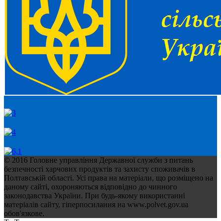
© 2016 Головне управління Державної служби з питань
безпечності харчових продуктів та захисту споживачів в
Полтавській області. Усі права на матеріали, що розміщено на
даному сайті, охороняються відповідно до чинного
законодавства України. При будь-якому використанні
матеріалів сайту, гіперпосилання на www.polvet.gov.ua
обов'язкове.