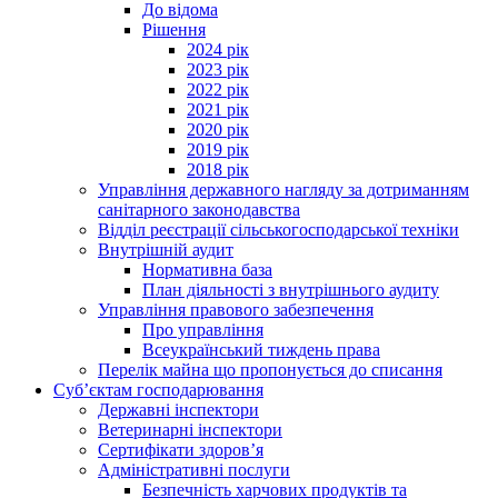
До відома
Рішення
2024 рік
2023 рік
2022 рік
2021 рік
2020 рік
2019 рік
2018 рік
Управління державного нагляду за дотриманням
санітарного законодавства
Відділ реєстрації сільськогосподарської техніки
Внутрішній аудит
Нормативна база
План діяльності з внутрішнього аудиту
Управління правового забезпечення
Про управління
Всеукраїнський тиждень права
Перелік майна що пропонується до списання
Суб’єктам господарювання
Державні інспектори
Ветеринарні інспектори
Сертифікати здоров’я
Адміністративні послуги
Безпечність харчових продуктів та