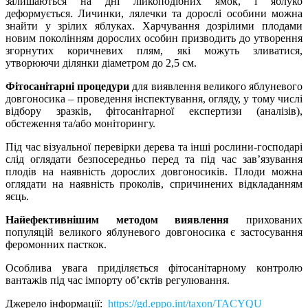
залишаються на дні лійкоподібних ямок, і яблуко
деформується. Личинки, лялечки та дорослі особини можна
знайти у зрілих яблуках. Харчування дозрілими плодами
новим поколінням дорослих особин призводить до утворення
згорнутих коричневих плям, які можуть зливатися,
утворюючи ділянки діаметром до 2,5 см.
Фітосанітарні процедури
для виявлення великого яблуневого
довгоносика – проведення інспектування, огляду, у тому числі
відбору зразків, фітосанітарної експертизи (аналізів),
обстеження та/або моніторингу.
Під час візуальної перевірки дерева та інші рослини-господарі
слід оглядати безпосередньо перед та під час зав’язування
плодів на наявність дорослих довгоносиків. Плоди можна
оглядати на наявність проколів, спричинених відкладанням
яєць.
Найефективнішим методом виявлення
прихованих
популяцій великого яблуневого довгоносика є застосування
феромонних пасткок.
Особлива увага приділяється фітосанітарному контролю
вантажів під час імпорту об’єктів регулювання.
Джерело інформації
:
https://gd.eppo.int/taxon/TACYQU