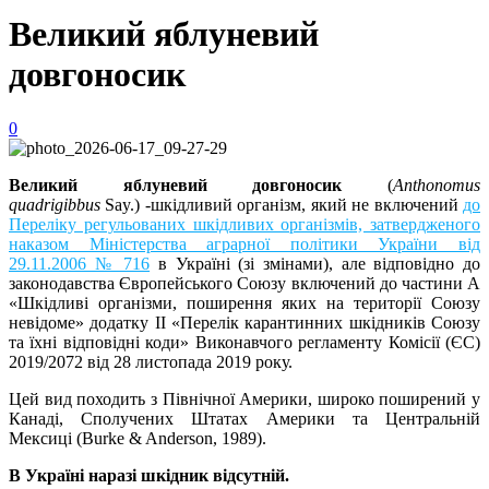
Великий яблуневий
довгоносик
0
Великий яблуневий довгоносик
(
Anthonomus
quadrigibbus
Say.) -шкідливий організм, який не включений
до
Переліку регульованих шкідливих організмів, затвердженого
наказом Міністерства аграрної політики України від
29.11.2006 № 716
в Україні (зі змінами), але відповідно до
законодавства Європейського Союзу включений до частини А
«Шкідливі організми, поширення яких на території Союзу
невідоме» додатку II «Перелік карантинних шкідників Союзу
та їхні відповідні коди» Виконавчого регламенту Комісії (ЄС)
2019/2072 від 28 листопада 2019 року.
Цей вид походить з Північної Америки, широко поширений у
Канаді, Сполучених Штатах Америки та Центральній
Мексиці (Burke & Anderson, 1989).
В Україні наразі шкідник відсутній.