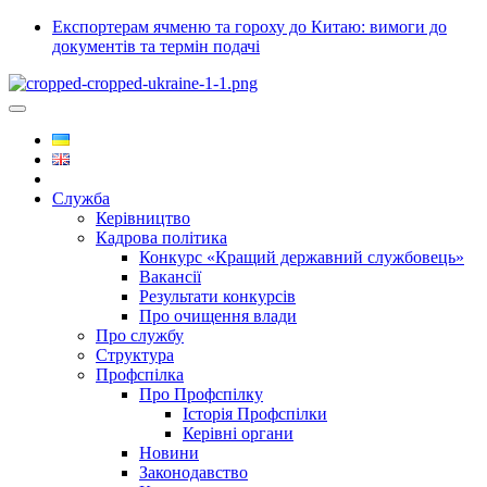
Експортерам ячменю та гороху до Китаю: вимоги до
документів та термін подачі
Служба
Керівництво
Кадрова політика
Конкурс «Кращий державний службовець»
Вакансії
Результати конкурсів
Про очищення влади
Про службу
Структура
Профспілка
Про Профспілку
Історія Профспілки
Керівні органи
Новини
Законодавство