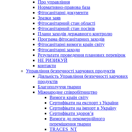
Про управління
Нормативно-правова база
Фітосанітарні документи
Зразки заяв
Фітосанітарний стан області
Фітосанітарний стан посівів
Плани заходів державного контролю
Програма фітосанітарних заходів
Фітосанітарні вимоги країн світу
Фітосанітарні заходи
Результати проведення планових перевірок
НЕ РИЗИКУЙ
контакти
Управління безпечності харчових продуктів
Діяльність Управління безпечності харчових
продуктів
Благополуччя тварин
Міжнародне співробітництво
Вимоги країн світу
Сертифікати на експорт з України
Сертифікати на імпорт в Україну
Сертифікати здоров’я
Вимоги до некомерційного
переміщення тварин
TRACES_NT