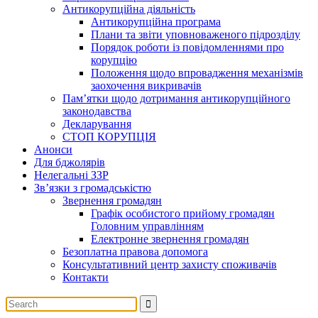
Антикорупційна діяльність
Антикорупційна програма
Плани та звіти уповноваженого підрозділу
Порядок роботи із повідомленнями про
корупцію
Положення щодо впровадження механізмів
заохочення викривачів
Пам’ятки щодо дотримання антикорупційного
законодавства
Декларування
СТОП КОРУПЦІЯ
Анонси
Для бджолярів
Нелегальні ЗЗР
Зв’язки з громадськістю
Звернення громадян
Графік особистого прийому громадян
Головним управлінням
Електронне звернення громадян
Безоплатна правова допомога
Консультативний центр захисту споживачів
Контакти