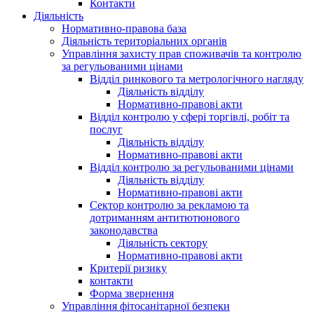
Контакти
Діяльність
Нормативно-правова база
Діяльність територіальних органів
Управління захисту прав споживачів та контролю
за регульованими цінами
Відділ ринкового та метрологічного нагляду
Діяльність відділу
Нормативно-правові акти
Відділ контролю у сфері торгівлі, робіт та
послуг
Діяльність відділу
Нормативно-правові акти
Відділ контролю за регульованими цінами
Діяльність відділу
Нормативно-правові акти
Сектор контролю за рекламою та
дотриманням антитютюнового
законодавства
Діяльність сектору
Нормативно-правові акти
Критерії ризику
контакти
Форма звернення
Управління фітосанітарної безпеки