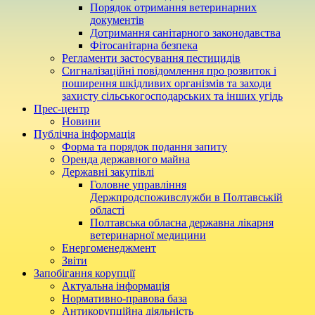
Порядок отримання ветеринарних
документів
Дотримання санітарного законодавства
Фітосанітарна безпека
Регламенти застосування пестицидів
Сигналізаційні повідомлення про розвиток і
поширення шкідливих організмів та заходи
захисту сільськогосподарських та інших угідь
Прес-центр
Новини
Публічна інформація
Форма та порядок подання запиту
Оренда державного майна
Державні закупівлі
Головне управління
Держпродспоживслужби в Полтавській
області
Полтавська обласна державна лікарня
ветеринарної медицини
Енергоменеджмент
Звіти
Запобігання корупції
Актуальна інформація
Нормативно-правова база
Антикорупційна діяльність