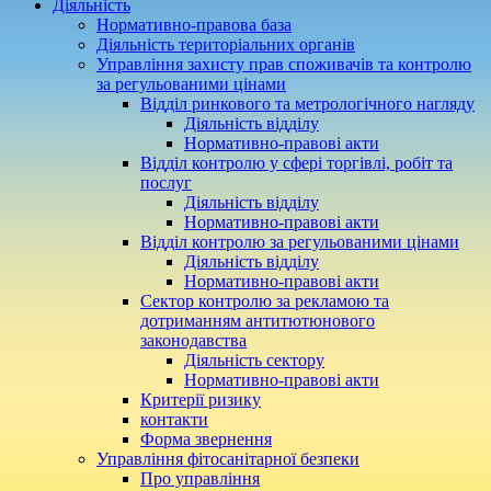
Діяльність
Нормативно-правова база
Діяльність територіальних органів
Управління захисту прав споживачів та контролю
за регульованими цінами
Відділ ринкового та метрологічного нагляду
Діяльність відділу
Нормативно-правові акти
Відділ контролю у сфері торгівлі, робіт та
послуг
Діяльність відділу
Нормативно-правові акти
Відділ контролю за регульованими цінами
Діяльність відділу
Нормативно-правові акти
Сектор контролю за рекламою та
дотриманням антитютюнового
законодавства
Діяльність сектору
Нормативно-правові акти
Критерії ризику
контакти
Форма звернення
Управління фітосанітарної безпеки
Про управління