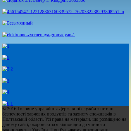
© 2016 Головне управління Державної служби з питань
безпечності харчових продуктів та захисту споживачів в
Полтавській області. Усі права на матеріали, що розміщено на
даному сайті, охороняються відповідно до чинного
законодавства України. При будь-якому використанні