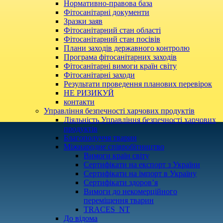
Нормативно-правова база
Фітосанітарні документи
Зразки заяв
Фітосанітарний стан області
Фітосанітарний стан посівів
Плани заходів державного контролю
Програма фітосанітарних заходів
Фітосанітарні вимоги країн світу
Фітосанітарні заходи
Результати проведення планових перевірок
НЕ РИЗИКУЙ
контакти
Управління безпечності харчових продуктів
Діяльність Управління безпечності харчових
продуктів
Благополуччя тварин
Міжнародне співробітництво
Вимоги країн світу
Сертифікати на експорт з України
Сертифікати на імпорт в Україну
Сертифікати здоров’я
Вимоги до некомерційного
переміщення тварин
TRACES_NT
До відома