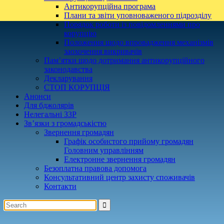
Антикорупційна програма
Плани та звіти уповноваженого підрозділу
Порядок роботи із повідомленнями про
корупцію
Положення щодо впровадження механізмів
заохочення викривачів
Пам’ятки щодо дотримання антикорупційного
законодавства
Декларування
СТОП КОРУПЦІЯ
Анонси
Для бджолярів
Нелегальні ЗЗР
Зв’язки з громадськістю
Звернення громадян
Графік особистого прийому громадян
Головним управлінням
Електронне звернення громадян
Безоплатна правова допомога
Консультативний центр захисту споживачів
Контакти