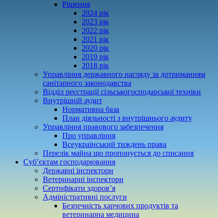
Рішення
2024 рік
2023 рік
2022 рік
2021 рік
2020 рік
2019 рік
2018 рік
Управління державного нагляду за дотриманням
санітарного законодавства
Відділ реєстрації сільськогосподарської техніки
Внутрішній аудит
Нормативна база
План діяльності з внутрішнього аудиту
Управління правового забезпечення
Про управління
Всеукраїнський тиждень права
Перелік майна що пропонується до списання
Суб’єктам господарювання
Державні інспектори
Ветеринарні інспектори
Сертифікати здоров’я
Адміністративні послуги
Безпечність харчових продуктів та
ветеринарна медицина