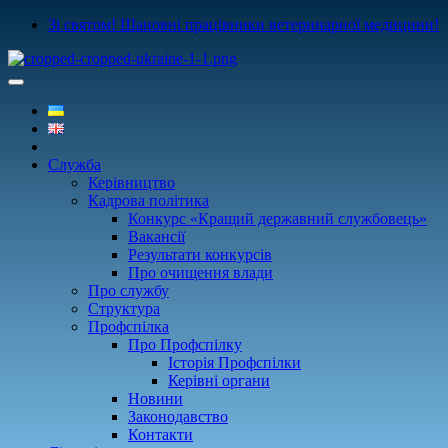
Зі святом! Шановні працівники ветеринарної медицини!
Служба
Керівництво
Кадрова політика
Конкурс «Кращий державний службовець»
Вакансії
Результати конкурсів
Про очищення влади
Про службу
Структура
Профспілка
Про Профспілку
Історія Профспілки
Керівні органи
Новини
Законодавство
Контакти