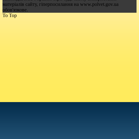
матеріалів сайту, гіперпосилання на www.polvet.gov.ua
обов'язкове.
To Top