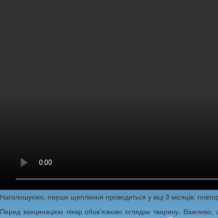
Наголошуємо, перше щеплення проводиться у віці 3 місяців, повтор
Перед вакцинацією лікар обов’язково оглядає тварину. Важливо, 