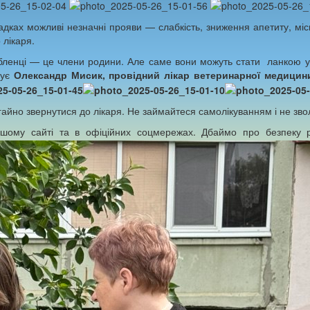
ках можливі незначні прояви — слабкість, зниження апетиту, місц
 лікаря.
енці — це члени родини. Але саме вони можуть стати ланкою у п
шує
Олександр Мисик, провідний лікар ветеринарної медицин
егайно звернутися до лікаря. Не займайтеся самолікуванням і не зво
ашому сайті та в офіційних соцмережах. Дбаймо про безпеку 