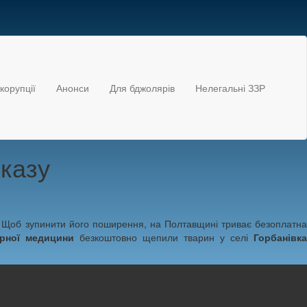
корупції
Анонси
Для бджолярів
Нелегальні ЗЗР
сказу
. Щоб зупинити його поширення, на Полтавщині триває безоплатна
арної медицини
безкоштовно щепили тварин у селі
Горбанівка