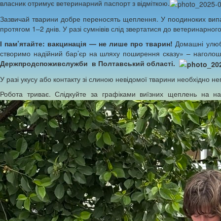
власник отримує ветеринарний паспорт з відміткою.
Зазвичай тварини добре переносять щеплення. У поодиноких випад
протягом 1–2 днів. У разі сумнівів слід звертатися до ветеринарного
І пам’ятайте: вакцинація — не лише про тварин!
Домашні улюбл
створимо надійний бар’єр на шляху поширення сказу» – наголо
Держпродспоживслужби в Полтавський області.
У разі укусу або контакту зі слиною невідомої тварини необхідно н
Робота триває. Слідкуйте за графіками виїзних щеплень на н