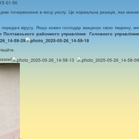
еве почервоніння в місці уколу. Це нормальна реакція, яка минає
ередачі вірусу. Якщо кожен господар вакцинує свою тварину, м
и Полтавського районного управління Головного управлінн
лікайте.
разом!