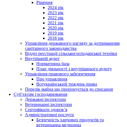
Рішення
2024 рік
2023 рік
2022 рік
2021 рік
2020 рік
2019 рік
2018 рік
Управління державного нагляду за дотриманням
санітарного законодавства
Відділ реєстрації сільськогосподарської техніки
Внутрішній аудит
Нормативна база
План діяльності з внутрішнього аудиту
Управління правового забезпечення
Про управління
Всеукраїнський тиждень права
Перелік майна що пропонується до списання
Суб’єктам господарювання
Державні інспектори
Ветеринарні інспектори
Сертифікати здоров’я
Адміністративні послуги
Безпечність харчових продуктів та
ветеринарна медицина