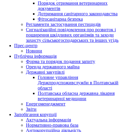
Порядок отримання ветеринарних
документів
Дотримання санітарного законодавства
Фітосанітарна безпека
Регламенти застосування пестицидів
Сигналізаційні повідомлення про розвиток і
поширення шкідливих організмів та заходи
захисту сільськогосподарських та інших угідь
Прес-центр
Новини
Публічна інформація
Форма та порядок подання запиту
Оренда державного майна
Державні закупівлі
Головне управління
Держпродспоживслужби в Полтавській
області
Полтавська обласна державна лікарня
ветеринарної медицини
Енергоменеджмент
Звіти
Запобігання корупції
Актуальна інформація
Нормативно-правова база
Антикорупційна діяльність