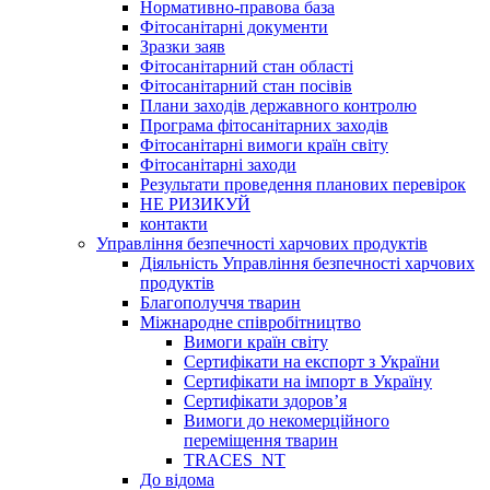
Нормативно-правова база
Фітосанітарні документи
Зразки заяв
Фітосанітарний стан області
Фітосанітарний стан посівів
Плани заходів державного контролю
Програма фітосанітарних заходів
Фітосанітарні вимоги країн світу
Фітосанітарні заходи
Результати проведення планових перевірок
НЕ РИЗИКУЙ
контакти
Управління безпечності харчових продуктів
Діяльність Управління безпечності харчових
продуктів
Благополуччя тварин
Міжнародне співробітництво
Вимоги країн світу
Сертифікати на експорт з України
Сертифікати на імпорт в Україну
Сертифікати здоров’я
Вимоги до некомерційного
переміщення тварин
TRACES_NT
До відома