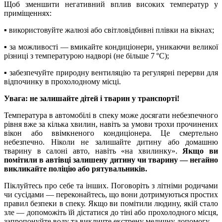
Щоб зменшити негативний вплив високих температур у
приміщеннях:
▪️ використовуйте жалюзі або світловідбивні плівки на вікнах;
▪️ за можливості — вмикайте кондиціонери, уникаючи великої
різниці з температурою надворі (не більше 7 °C);
▪️ забезпечуйте природну вентиляцію та регулярні перерви для
відпочинку в прохолодному місці.
Увага: не залишайте дітей і тварин у транспорті!
Температура в автомобілі в спеку може досягати небезпечного
рівня вже за кілька хвилин, навіть за умови трохи прочинених
вікон або ввімкненого кондиціонера. Це смертельно
небезпечно. Ніколи не залишайте дитину або домашню
тварину в салоні авто, навіть «на хвилинку».
Якщо ви
помітили в автівці залишену дитину чи тварину — негайно
викликайте поліцію або рятувальників.
Піклуйтесь про себе та інших. Поговоріть з літніми родичами
чи сусідами — переконайтесь, що вони дотримуються простих
правил безпеки в спеку. Якщо ви помітили людину, якій стало
зле — допоможіть їй дістатися до тіні або прохолодного місця,
запропонуйте воду та викличте екстрену медичну допомогу.