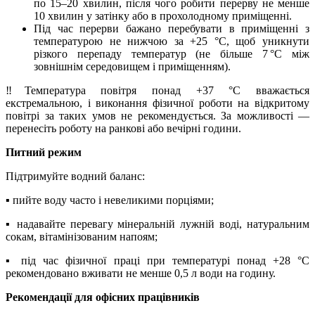
по 15–20 хвилин, після чого робити перерву не менше
10 хвилин у затінку або в прохолодному приміщенні.
Під час перерви бажано перебувати в приміщенні з
температурою не нижчою за +25 °C, щоб уникнути
різкого перепаду температур (не більше 7 °C між
зовнішнім середовищем і приміщенням).
‼️Температура повітря понад +37 °C вважається
екстремальною, і виконання фізичної роботи на відкритому
повітрі за таких умов не рекомендується. За можливості —
перенесіть роботу на ранкові або вечірні години.
Питний режим
Підтримуйте водний баланс:
▪️ пийте воду часто і невеликими порціями;
▪️ надавайте перевагу мінеральній лужній воді, натуральним
сокам, вітамінізованим напоям;
▪️ під час фізичної праці при температурі понад +28 °C
рекомендовано вживати не менше 0,5 л води на годину.
Рекомендації для офісних працівників