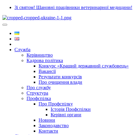
Зі святом! Шановні працівники ветеринарної медицини!
Служба
Керівництво
Кадрова політика
Конкурс «Кращий державний службовець»
Вакансії
Результати конкурсів
Про очищення влади
Про службу
Структура
Профспілка
Про Профспілку
Історія Профспілки
Керівні органи
Новини
Законодавство
Контакти