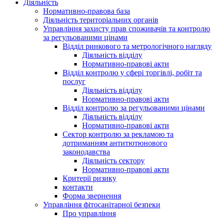
Діяльність
Нормативно-правова база
Діяльність територіальних органів
Управління захисту прав споживачів та контролю
за регульованими цінами
Відділ ринкового та метрологічного нагляду
Діяльність відділу
Нормативно-правові акти
Відділ контролю у сфері торгівлі, робіт та
послуг
Діяльність відділу
Нормативно-правові акти
Відділ контролю за регульованими цінами
Діяльність відділу
Нормативно-правові акти
Сектор контролю за рекламою та
дотриманням антитютюнового
законодавства
Діяльність сектору
Нормативно-правові акти
Критерії ризику
контакти
Форма звернення
Управління фітосанітарної безпеки
Про управління