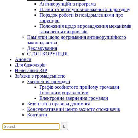
Антикорупційна програма
Плани та звіти уповноваженого підрозділу
Порядок роботи із повідомленнями про
корупцію
Положення щодо впровадження механізмів
заохочення викривачів
Пам’ятки щодо дотримання антикорупційного
законодавства
Декларування
СТОП КОРУПЦІЯ
Анонси
Для бджолярів
Нелегальні ЗЗР
Зв’язки з громадськістю
Звернення громадян
Графік особистого прийому громадян
Головним управлінням
Електронне звернення громадян
Безоплатна правова допомога
Консультативний центр захисту споживачів
Контакти