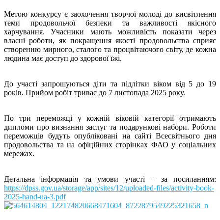
Метою конкурсу є заохочення творчої молоді до висвітлення
теми продовольчої безпеки та важливості якісного
харчування. Учасники мають можливість показати через
власні роботи, як покращення якості продовольства сприяє
створенню мирного, сталого та процвітаючого світу, де кожна
людина має доступ до здорової їжі.
До участі запрошуються діти та підлітки віком від 5 до 19
років. Прийом робіт триває до 7 листопада 2025 року.
По три переможці у кожній віковій категорії отримають
дипломи про визнання заслуг та подарункові набори. Роботи
переможців будуть опубліковані на сайті Всесвітнього дня
продовольства та на офіційних сторінках ФАО у соціальних
мережах.
Детальна інформація та умови участі – за посиланням:
https://dpss.gov.ua/storage/app/sites/12/uploaded-files/activity-book-
2025-hand-ua-3.pdf