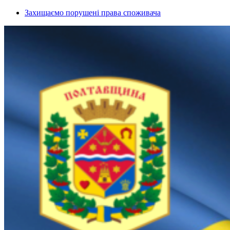
Захищаємо порушені права споживача