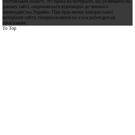
Полтавській області. Усі права на матеріали, що розміщено на
даному сайті, охороняються відповідно до чинного
законодавства України. При будь-якому використанні
матеріалів сайту, гіперпосилання на www.polvet.gov.ua
обов'язкове.
To Top