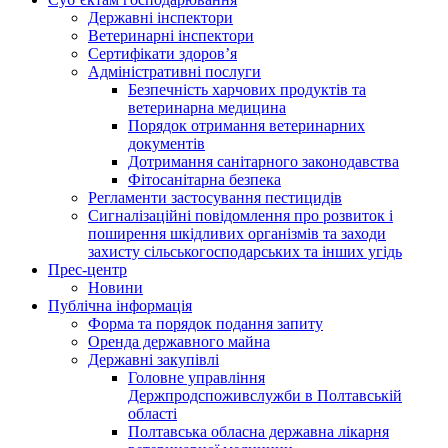
Державні інспектори
Ветеринарні інспектори
Сертифікати здоров’я
Адміністративні послуги
Безпечність харчових продуктів та
ветеринарна медицина
Порядок отримання ветеринарних
документів
Дотримання санітарного законодавства
Фітосанітарна безпека
Регламенти застосування пестицидів
Сигналізаційні повідомлення про розвиток і
поширення шкідливих організмів та заходи
захисту сільськогосподарських та інших угідь
Прес-центр
Новини
Публічна інформація
Форма та порядок подання запиту
Оренда державного майна
Державні закупівлі
Головне управління
Держпродспоживслужби в Полтавській
області
Полтавська обласна державна лікарня