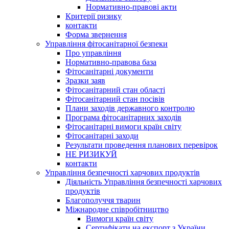
Нормативно-правові акти
Критерії ризику
контакти
Форма звернення
Управління фітосанітарної безпеки
Про управління
Нормативно-правова база
Фітосанітарні документи
Зразки заяв
Фітосанітарний стан області
Фітосанітарний стан посівів
Плани заходів державного контролю
Програма фітосанітарних заходів
Фітосанітарні вимоги країн світу
Фітосанітарні заходи
Результати проведення планових перевірок
НЕ РИЗИКУЙ
контакти
Управління безпечності харчових продуктів
Діяльність Управління безпечності харчових
продуктів
Благополуччя тварин
Міжнародне співробітництво
Вимоги країн світу
Сертифікати на експорт з України