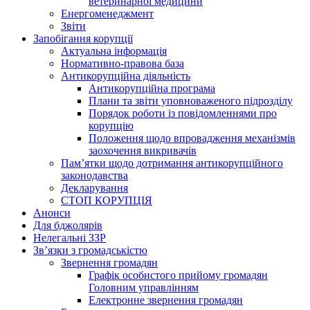
ветеринарної медицини
Енергоменеджмент
Звіти
Запобігання корупції
Актуальна інформація
Нормативно-правова база
Антикорупційна діяльність
Антикорупційна програма
Плани та звіти уповноваженого підрозділу
Порядок роботи із повідомленнями про
корупцію
Положення щодо впровадження механізмів
заохочення викривачів
Пам’ятки щодо дотримання антикорупційного
законодавства
Декларування
СТОП КОРУПЦІЯ
Анонси
Для бджолярів
Нелегальні ЗЗР
Зв’язки з громадськістю
Звернення громадян
Графік особистого прийому громадян
Головним управлінням
Електронне звернення громадян