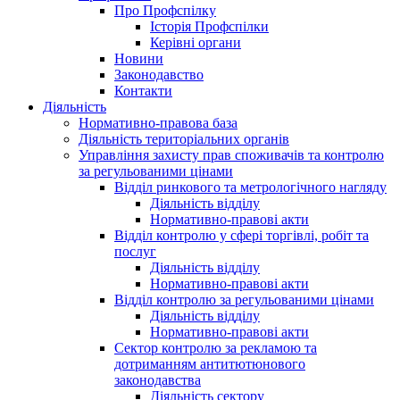
Про Профспілку
Історія Профспілки
Керівні органи
Новини
Законодавство
Контакти
Діяльність
Нормативно-правова база
Діяльність територіальних органів
Управління захисту прав споживачів та контролю
за регульованими цінами
Відділ ринкового та метрологічного нагляду
Діяльність відділу
Нормативно-правові акти
Відділ контролю у сфері торгівлі, робіт та
послуг
Діяльність відділу
Нормативно-правові акти
Відділ контролю за регульованими цінами
Діяльність відділу
Нормативно-правові акти
Сектор контролю за рекламою та
дотриманням антитютюнового
законодавства
Діяльність сектору