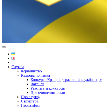
Служба
Керівництво
Кадрова політика
Конкурс «Кращий державний службовець»
Вакансії
Результати конкурсів
Про очищення влади
Про службу
Структура
Профспілка