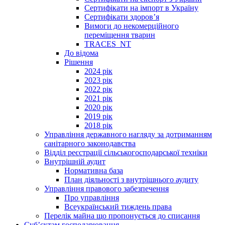
Сертифікати на імпорт в Україну
Сертифікати здоров’я
Вимоги до некомерційного
переміщення тварин
TRACES_NT
До відома
Рішення
2024 рік
2023 рік
2022 рік
2021 рік
2020 рік
2019 рік
2018 рік
Управління державного нагляду за дотриманням
санітарного законодавства
Відділ реєстрації сільськогосподарської техніки
Внутрішній аудит
Нормативна база
План діяльності з внутрішнього аудиту
Управління правового забезпечення
Про управління
Всеукраїнський тиждень права
Перелік майна що пропонується до списання
Суб’єктам господарювання