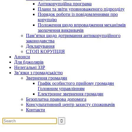
Антикорупційна програма
Плани та звіти уповноваженого підрозділу
Порядок роботи із повідомленнями про
корупцію
Положення щодо впровадження механізмів
заохочення викривачів
Пам’ятки щодо дотримання антикорупційного
законодавства
Декларування
СТОП КОРУПЦІЯ
Анонси
Для бджолярів
Нелегальні ЗЗР
Зв’язки з громадськістю
Звернення громадян
Графік особистого прийому громадян
Головним управлінням
Електронне звернення громадян
Безоплатна правова допомога
Консультативний центр захисту споживачів
Контакти