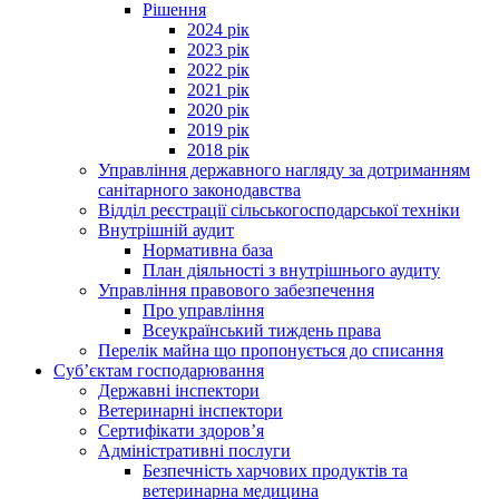
Рішення
2024 рік
2023 рік
2022 рік
2021 рік
2020 рік
2019 рік
2018 рік
Управління державного нагляду за дотриманням
санітарного законодавства
Відділ реєстрації сільськогосподарської техніки
Внутрішній аудит
Нормативна база
План діяльності з внутрішнього аудиту
Управління правового забезпечення
Про управління
Всеукраїнський тиждень права
Перелік майна що пропонується до списання
Суб’єктам господарювання
Державні інспектори
Ветеринарні інспектори
Сертифікати здоров’я
Адміністративні послуги
Безпечність харчових продуктів та
ветеринарна медицина