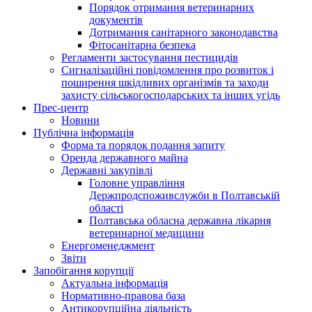
Порядок отримання ветеринарних
документів
Дотримання санітарного законодавства
Фітосанітарна безпека
Регламенти застосування пестицидів
Сигналізаційні повідомлення про розвиток і
поширення шкідливих організмів та заходи
захисту сільськогосподарських та інших угідь
Прес-центр
Новини
Публічна інформація
Форма та порядок подання запиту
Оренда державного майна
Державні закупівлі
Головне управління
Держпродспоживслужби в Полтавській
області
Полтавська обласна державна лікарня
ветеринарної медицини
Енергоменеджмент
Звіти
Запобігання корупції
Актуальна інформація
Нормативно-правова база
Антикорупційна діяльність