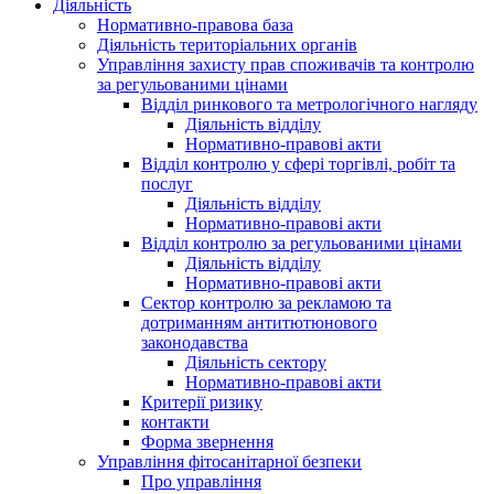
Діяльність
Нормативно-правова база
Діяльність територіальних органів
Управління захисту прав споживачів та контролю
за регульованими цінами
Відділ ринкового та метрологічного нагляду
Діяльність відділу
Нормативно-правові акти
Відділ контролю у сфері торгівлі, робіт та
послуг
Діяльність відділу
Нормативно-правові акти
Відділ контролю за регульованими цінами
Діяльність відділу
Нормативно-правові акти
Сектор контролю за рекламою та
дотриманням антитютюнового
законодавства
Діяльність сектору
Нормативно-правові акти
Критерії ризику
контакти
Форма звернення
Управління фітосанітарної безпеки
Про управління