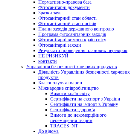
Нормативно-правова база
Фітосанітарні документи
Зразки заяв
Фітосанітарний стан області
Фітосанітарний стан посівів
Плани заходів державного контролю
Програма фітосанітарних заходів
Фітосанітарні вимоги країн світу
Фітосанітарні заходи
Результати проведення планових перевірок
НЕ РИЗИКУЙ
контакти
Управління безпечності харчових продуктів
Діяльність Управління безпечності харчових
продуктів
Благополуччя тварин
Міжнародне співробітництво
Вимоги країн світу
Сертифікати на експорт з України
Сертифікати на імпорт в Україну
Сертифікати здоров’я
Вимоги до некомерційного
переміщення тварин
TRACES_NT
До відома