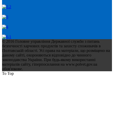
© 2016 Головне управління Державної служби з питань
безпечності харчових продуктів та захисту споживачів в
Полтавській області. Усі права на матеріали, що розміщено на
даному сайті, охороняються відповідно до чинного
законодавства України. При будь-якому використанні
матеріалів сайту, гіперпосилання на www.polvet.gov.ua
обов'язкове.
To Top