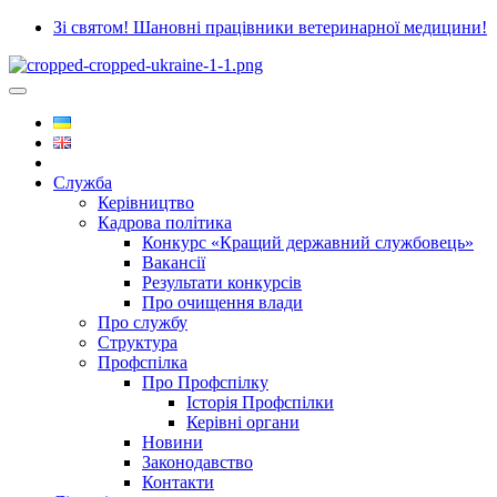
Зі святом! Шановні працівники ветеринарної медицини!
Служба
Керівництво
Кадрова політика
Конкурс «Кращий державний службовець»
Вакансії
Результати конкурсів
Про очищення влади
Про службу
Структура
Профспілка
Про Профспілку
Історія Профспілки
Керівні органи
Новини
Законодавство
Контакти