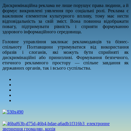
Дискримінаційна реклама не лише порушує права людини, а й
формує викривлені уявлення про соціальні ролі. Реклама є
важливим елементом культурного впливу, тому має нести
відповідальність за свій зміст. Вона повинна відображати
повагу, підтримувати рівність і сприяти формуванню
здорового інформаційного середовища.
Головне управління закликає рекламодавців та бізнес-
спільноту Полтавщини утримуватися від використання
образів і слоганів, які можуть бути сприйняті як
дискримінаційні або принизливі. Формування безпечного,
етичного рекламного простору — спільне завдання як
державних органів, так і всього суспільства.