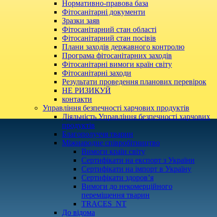
Нормативно-правова база
Фітосанітарні документи
Зразки заяв
Фітосанітарний стан області
Фітосанітарний стан посівів
Плани заходів державного контролю
Програма фітосанітарних заходів
Фітосанітарні вимоги країн світу
Фітосанітарні заходи
Результати проведення планових перевірок
НЕ РИЗИКУЙ
контакти
Управління безпечності харчових продуктів
Діяльність Управління безпечності харчових
продуктів
Благополуччя тварин
Міжнародне співробітництво
Вимоги країн світу
Сертифікати на експорт з України
Сертифікати на імпорт в Україну
Сертифікати здоров’я
Вимоги до некомерційного
переміщення тварин
TRACES_NT
До відома