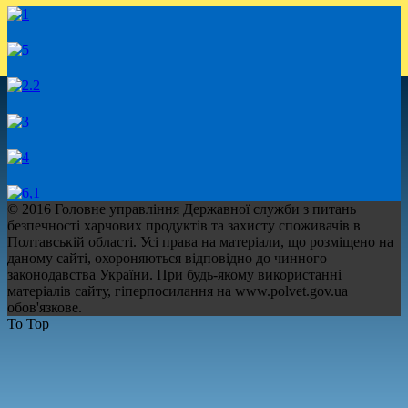
© 2016 Головне управління Державної служби з питань
безпечності харчових продуктів та захисту споживачів в
Полтавській області. Усі права на матеріали, що розміщено на
даному сайті, охороняються відповідно до чинного
законодавства України. При будь-якому використанні
матеріалів сайту, гіперпосилання на www.polvet.gov.ua
обов'язкове.
To Top