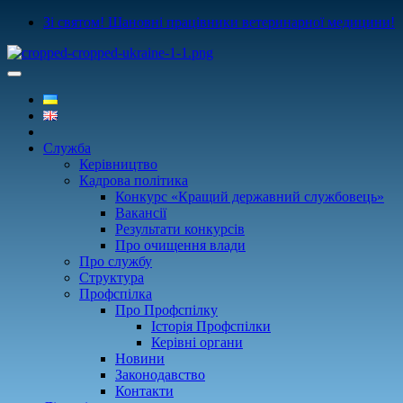
Зі святом! Шановні працівники ветеринарної медицини!
Служба
Керівництво
Кадрова політика
Конкурс «Кращий державний службовець»
Вакансії
Результати конкурсів
Про очищення влади
Про службу
Структура
Профспілка
Про Профспілку
Історія Профспілки
Керівні органи
Новини
Законодавство
Контакти