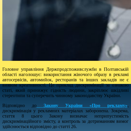
Головне управління Держпродспоживслужби в Полтавській
області наголошує: використання жіночого образу в рекламі
автосервісів, автомийок, ресторанів та інших закладів не є
виявом креативності. Це приклад дискримінації за ознакою
статі, який принижує гідність людини, закріплює шкідливі
стереотипи та суперечить чинному законодавству України.
Відповідно до
Закону України «Про рекламу»
,
дискримінація у рекламних матеріалах заборонена. Зокрема,
стаття 8 цього Закону визначає неприпустимість
дискримінаційного змісту, а контроль за дотриманням вимог
здійснюється відповідно до статті 26.