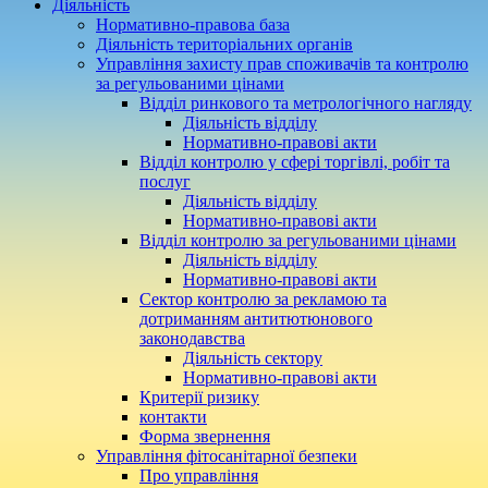
Діяльність
Нормативно-правова база
Діяльність територіальних органів
Управління захисту прав споживачів та контролю
за регульованими цінами
Відділ ринкового та метрологічного нагляду
Діяльність відділу
Нормативно-правові акти
Відділ контролю у сфері торгівлі, робіт та
послуг
Діяльність відділу
Нормативно-правові акти
Відділ контролю за регульованими цінами
Діяльність відділу
Нормативно-правові акти
Сектор контролю за рекламою та
дотриманням антитютюнового
законодавства
Діяльність сектору
Нормативно-правові акти
Критерії ризику
контакти
Форма звернення
Управління фітосанітарної безпеки
Про управління