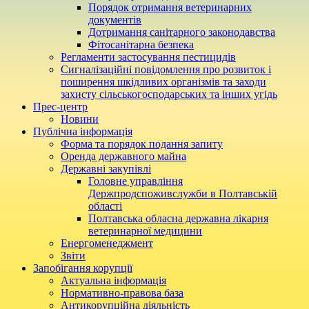
Порядок отримання ветеринарних
документів
Дотримання санітарного законодавства
Фітосанітарна безпека
Регламенти застосування пестицидів
Сигналізаційні повідомлення про розвиток і
поширення шкідливих організмів та заходи
захисту сільськогосподарських та інших угідь
Прес-центр
Новини
Публічна інформація
Форма та порядок подання запиту
Оренда державного майна
Державні закупівлі
Головне управління
Держпродспоживслужби в Полтавській
області
Полтавська обласна державна лікарня
ветеринарної медицини
Енергоменеджмент
Звіти
Запобігання корупції
Актуальна інформація
Нормативно-правова база
Антикорупційна діяльність