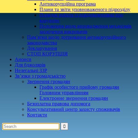
Антикорупційна програма
Плани та звіти уповноваженого підрозділу
Порядок роботи із повідомленнями про
корупцію
Положення щодо впровадження механізмів
заохочення викривачів
Пам’ятки щодо дотримання антикорупційного
законодавства
Декларування
СТОП КОРУПЦІЯ
Анонси
Для бджолярів
Нелегальні ЗЗР
Зв’язки з громадськістю
Звернення громадян
Графік особистого прийому громадян
Головним управлінням
Електронне звернення громадян
Безоплатна правова допомога
Консультативний центр захисту споживачів
Контакти