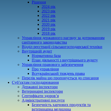
Рішення
2024 рік
2023 рік
2022 рік
2021 рік
2020 рік
2019 рік
2018 рік
Управління державного нагляду за дотриманням
санітарного законодавства
Відділ реєстрації сільськогосподарської техніки
Внутрішній аудит
Нормативна база
План діяльності з внутрішнього аудиту
Управління правового забезпечення
Про управління
Всеукраїнський тиждень права
Перелік майна що пропонується до списання
Суб’єктам господарювання
Державні інспектори
Ветеринарні інспектори
Сертифікати здоров’я
Адміністративні послуги
Безпечність харчових продуктів та
ветеринарна медицина