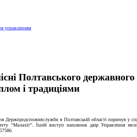
им управлінням
існі Полтавського державного 
плом і традиціями
ління Держпродспоживслужби в Полтавській області поринув у с
итету “Малахіт”. Їхній виступ наповнив двір Управління ме