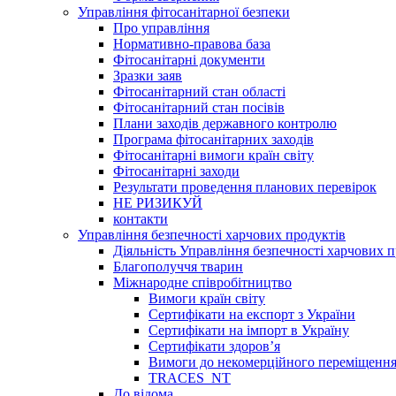
Управління фітосанітарної безпеки
Про управління
Нормативно-правова база
Фітосанітарні документи
Зразки заяв
Фітосанітарний стан області
Фітосанітарний стан посівів
Плани заходів державного контролю
Програма фітосанітарних заходів
Фітосанітарні вимоги країн світу
Фітосанітарні заходи
Результати проведення планових перевірок
НЕ РИЗИКУЙ
контакти
Управління безпечності харчових продуктів
Діяльність Управління безпечності харчових п
Благополуччя тварин
Міжнародне співробітництво
Вимоги країн світу
Сертифікати на експорт з України
Сертифікати на імпорт в Україну
Сертифікати здоров’я
Вимоги до некомерційного переміщення
TRACES_NT
До відома