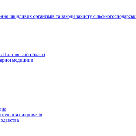
ння шкідливих організмів та заходи захисту сільськогосподарськ
 Полтавській області
нарної медицини
цію
охочення викривачів
нодавства