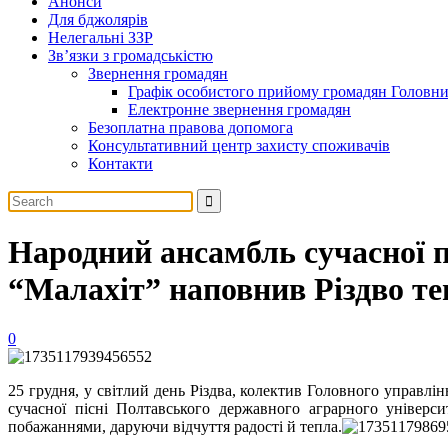
Анонси
Для бджолярів
Нелегальні ЗЗР
Зв’язки з громадськістю
Звернення громадян
Графік особистого прийому громадян Головн
Електронне звернення громадян
Безоплатна правова допомога
Консультативний центр захисту споживачів
Контакти
Народний ансамбль сучасної п
“Малахіт” наповнив Різдво те
0
25 грудня, у світлий день Різдва, колектив Головного управ
сучасної пісні Полтавського державного аграрного універс
побажаннями, даруючи відчуття радості й тепла.