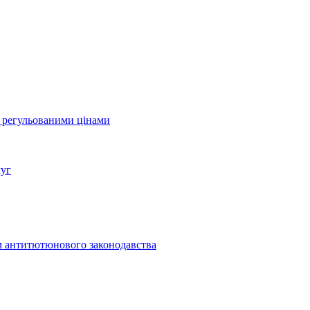
а регульованими цінами
луг
м антитютюнового законодавства