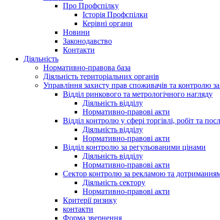
Про Профспілку
Історія Профспілки
Керівні органи
Новини
Законодавство
Контакти
Діяльність
Нормативно-правова база
Діяльність територіальних органів
Управління захисту прав споживачів та контролю з
Відділ ринкового та метрологічного нагляду
Діяльність відділу
Нормативно-правові акти
Відділ контролю у сфері торгівлі, робіт та пос
Діяльність відділу
Нормативно-правові акти
Відділ контролю за регульованими цінами
Діяльність відділу
Нормативно-правові акти
Сектор контролю за рекламою та дотримання
Діяльність сектору
Нормативно-правові акти
Критерії ризику
контакти
Форма звернення