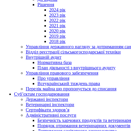
Рішення
2024 рік
2023 рік
2022 рік
2021 рік
2020 рік
2019 рік
2018 рік
Управління державного нагляду за дотриманням сан
Відділ реєстрації сільськогосподарської техніки
Внутрішній аудит
Нормативна база
План діяльності з внутрішнього аудиту
Управління правового забезпечення
Про управління
Всеукраїнський тиждень права
Перелік майна що пропонується до списання
Суб’єктам господарювання
Державні інспектори
Ветеринарні інспектори
Сертифікати здоров’я
Адміністративні послуги
Безпечність харчових продуктів та ветеринар
Порядок отримання ветеринарних документів
Дотримання санітарного законодавства