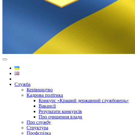
Служба
Керівництво
Кадрова політика
Конкурс «Кращий державний службовець»
Вакансії
Результати конкурсів
Про очищення влади
Про службу
Структура
Профспілка