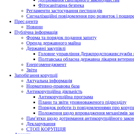
Фітосанітарна безпека
Регламенти застосування пестицидів
Сигналізаційні повідомлення про розвиток і пошире
Прес-центр
Новини
Публічна інформація
Форма та порядок подання запиту
Оренда державного майна
Державні закупівлі
Головне управління Держпродспоживслужби в
Полтавська обласна державна лікарня ветери
Енергоменеджмент
Звіти
Запобігання корупції
Актуальна інформація
Нормативно-правова база
Антикорупційна діяльність
Антикорупційна програма
Плани та звіти уповноваженого підрозділу
Порядок роботи із повідомленнями про коруп
Положення щодо впровадження механізмів за
Пам’ятки щодо дотримання антикорупційного зако
Декларування
СТОП КОРУПЦІЯ