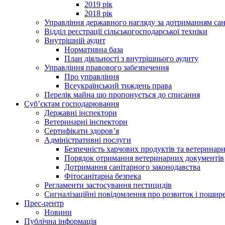
2019 рік
2018 рік
Управління державного нагляду за дотриманням сан
Відділ реєстрації сільськогосподарської техніки
Внутрішній аудит
Нормативна база
План діяльності з внутрішнього аудиту
Управління правового забезпечення
Про управління
Всеукраїнський тиждень права
Перелік майна що пропонується до списання
Суб’єктам господарювання
Державні інспектори
Ветеринарні інспектори
Сертифікати здоров’я
Адміністративні послуги
Безпечність харчових продуктів та ветеринар
Порядок отримання ветеринарних документів
Дотримання санітарного законодавства
Фітосанітарна безпека
Регламенти застосування пестицидів
Сигналізаційні повідомлення про розвиток і пошире
Прес-центр
Новини
Публічна інформація