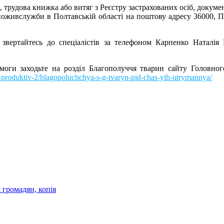
, трудова книжка або витяг з Реєстру застрахованих осіб, докуме
ивслужби в Полтавській області на поштову адресу 36000, Полт
 звертайтесь до спеціалістів за телефоном Карпенко Наталія
имоги заходьте на розділ Благополуччя тварин сайту Головно
h-produktiv-2/blagopoluchchya-s-g-tvaryn-pid-chas-yih-utrymannya/