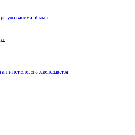
а регульованими цінами
луг
м антитютюнового законодавства