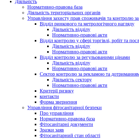
Діяльність
Нормативно-правова база
Діяльність територіальних органів
Управління захисту прав споживачів та контролю з
Відділ ринкового та метрологічного нагляду
Діяльність відділу
Нормативно-правові акти
Відділ контролю у сфері торгівлі, робіт та пос
Діяльність відділу
Нормативно-правові акти
Відділ контролю за регульованими цінами
Діяльність відділу
Нормативно-правові акти
Сектор контролю за рекламою та дотримання
Діяльність сектору
Нормативно-правові акти
Критерії ризику
контакти
Форма звернення
Управління фітосанітарної безпеки
Про управління
Нормативно-правова база
Фітосанітарні документи
Зразки заяв
Фітосанітарний стан області