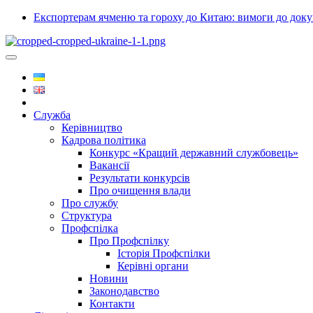
Експортерам ячменю та гороху до Китаю: вимоги до докум
Служба
Керівництво
Кадрова політика
Конкурс «Кращий державний службовець»
Вакансії
Результати конкурсів
Про очищення влади
Про службу
Структура
Профспілка
Про Профспілку
Історія Профспілки
Керівні органи
Новини
Законодавство
Контакти