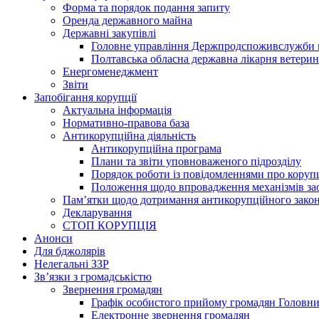
Форма та порядок подання запиту
Оренда державного майна
Державні закупівлі
Головне управління Держпродспоживслужби в
Полтавська обласна державна лікарня ветери
Енергоменеджмент
Звіти
Запобігання корупції
Актуальна інформація
Нормативно-правова база
Антикорупційна діяльність
Антикорупційна програма
Плани та звіти уповноваженого підрозділу
Порядок роботи із повідомленнями про коруп
Положення щодо впровадження механізмів за
Пам’ятки щодо дотримання антикорупційного зако
Декларування
СТОП КОРУПЦІЯ
Анонси
Для бджолярів
Нелегальні ЗЗР
Зв’язки з громадськістю
Звернення громадян
Графік особистого прийому громадян Головн
Електронне звернення громадян