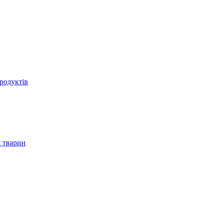
родуктів
 тварин