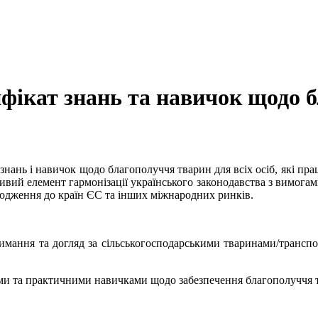
фікат знань та навичок щодо 
 знань і навичок щодо благополуччя тварин для всіх осіб, які п
жливий елемент гармонізації українського законодавства з вимо
ходження до країн ЄС та інших міжнародних ринків.
римання та догляд за сільськогосподарськими тваринами/трансп
ями та практичними навичками щодо забезпечення благополуччя 