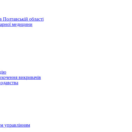
 Полтавській області
нарної медицини
цію
охочення викривачів
нодавства
им управлінням