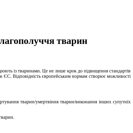
благополуччя тварин
рацюють із тваринами. Це не лише крок до підвищення стандартів
гами ЄС. Відповідність європейським нормам створює можливості
ортування тварин/умертвіння тварин/виконання інших супутніх
тварин.