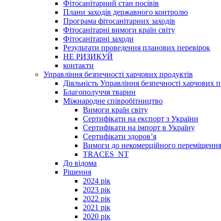
Фітосанітарний стан посівів
Плани заходів державного контролю
Програма фітосанітарних заходів
Фітосанітарні вимоги країн світу
Фітосанітарні заходи
Результати проведення планових перевірок
НЕ РИЗИКУЙ
контакти
Управління безпечності харчових продуктів
Діяльність Управління безпечності харчових п
Благополуччя тварин
Міжнародне співробітництво
Вимоги країн світу
Сертифікати на експорт з України
Сертифікати на імпорт в Україну
Сертифікати здоров’я
Вимоги до некомерційного переміщення
TRACES_NT
До відома
Рішення
2024 рік
2023 рік
2022 рік
2021 рік
2020 рік