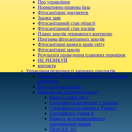
Про управління
Нормативно-правова база
Фітосанітарні документи
Зразки заяв
Фітосанітарний стан області
Фітосанітарний стан посівів
Плани заходів державного контролю
Програма фітосанітарних заходів
Фітосанітарні вимоги країн світу
Фітосанітарні заходи
Результати проведення планових перевірок
НЕ РИЗИКУЙ
контакти
Управління безпечності харчових продуктів
Діяльність Управління безпечності харчових
продуктів
Благополуччя тварин
Міжнародне співробітництво
Вимоги країн світу
Сертифікати на експорт з України
Сертифікати на імпорт в Україну
Сертифікати здоров’я
Вимоги до некомерційного
переміщення тварин
TRACES_NT