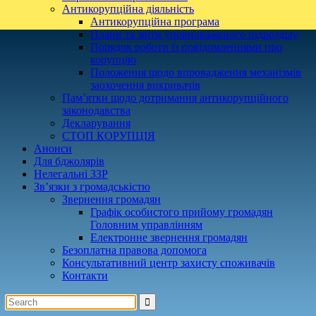
Антикорупційна діяльність
Антикорупційна програма
Плани та звіти уповноваженого підрозділу
Порядок роботи із повідомленнями про
корупцію
Положення щодо впровадження механізмів
заохочення викривачів
Пам’ятки щодо дотримання антикорупційного
законодавства
Декларування
СТОП КОРУПЦІЯ
Анонси
Для бджолярів
Нелегальні ЗЗР
Зв’язки з громадськістю
Звернення громадян
Графік особистого прийому громадян
Головним управлінням
Електронне звернення громадян
Безоплатна правова допомога
Консультативний центр захисту споживачів
Контакти