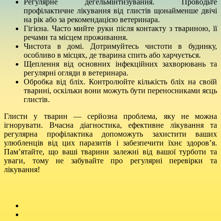
Регулярне дегельмінтизування. Проводьте
профілактичне лікування від глистів щонайменше двічі
на рік або за рекомендацією ветеринара.
Гігієна. Часто мийте руки після контакту з твариною, її
речами та місцем проживання.
Чистота в домі. Дотримуйтесь чистоти в будинку,
особливо в місцях, де тварина спить або харчується.
Щеплення від основних інфекційних захворювань та
регулярні огляди в ветеринара.
Обробка від бліх. Контролюйте кількість бліх на своїй
тварині, оскільки вони можуть бути переносниками яєць
глистів.
Глисти у тварин — серйозна проблема, яку не можна
ігнорувати. Вчасна діагностика, ефективне лікування та
регулярна профілактика допоможуть захистити ваших
улюбленців від цих паразитів і забезпечити їхнє здоров’я.
Пам’ятайте, що ваші тварини залежні від вашої турботи та
уваги, тому не забувайте про регулярні перевірки та
лікування!