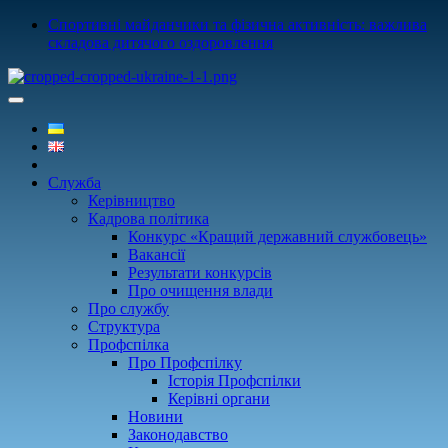
Спортивні майданчики та фізична активність: важлива
складова дитячого оздоровлення
Служба
Керівництво
Кадрова політика
Конкурс «Кращий державний службовець»
Вакансії
Результати конкурсів
Про очищення влади
Про службу
Структура
Профспілка
Про Профспілку
Історія Профспілки
Керівні органи
Новини
Законодавство