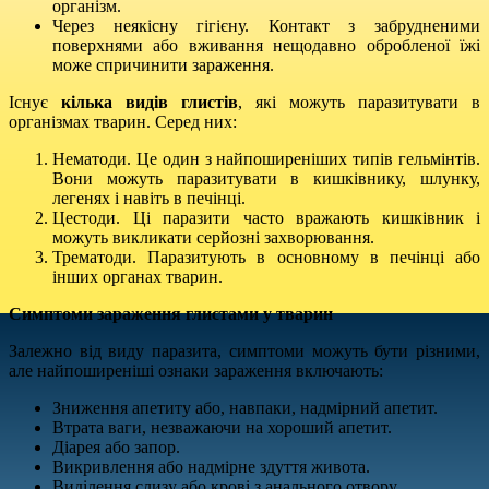
організм.
Через неякісну гігієну. Контакт з забрудненими
поверхнями або вживання нещодавно обробленої їжі
може спричинити зараження.
Існує
кілька видів глистів
, які можуть паразитувати в
організмах тварин. Серед них:
Нематоди. Це один з найпоширеніших типів гельмінтів.
Вони можуть паразитувати в кишківнику, шлунку,
легенях і навіть в печінці.
Цестоди. Ці паразити часто вражають кишківник і
можуть викликати серйозні захворювання.
Трематоди. Паразитують в основному в печінці або
інших органах тварин.
Симптоми зараження глистами у тварин
Залежно від виду паразита, симптоми можуть бути різними,
але найпоширеніші ознаки зараження включають:
Зниження апетиту або, навпаки, надмірний апетит.
Втрата ваги, незважаючи на хороший апетит.
Діарея або запор.
Викривлення або надмірне здуття живота.
Виділення слизу або крові з анального отвору.