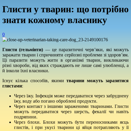
Глисти у тварин: що потрібно
знати кожному власнику
0
Глисти (гельмінти)
— це паразитичні черв’яки, які можуть
заражати тварин і спричиняти серйозні проблеми зі здоров’ям.
Ці паразити можуть жити в організмі тварин, викликаючи
різні хвороби, від яких страждають не лише самі улюбленці, а
й інколи їхні власники.
Існує кілька способів, якими
тварини можуть заразитися
глистами
:
Через їжу. Інфекція може передаватися через забруднену
їжу, воду або погано оброблені продукти.
Через контакт з іншими зараженими тваринами. Глисти
можуть передаватися через шерсть, фекалії чи навіть
подряпини.
Через блохи. Блохи можуть бути переносниками яєць
глистів, і при укусі тварини ці яйця потрапляють у її