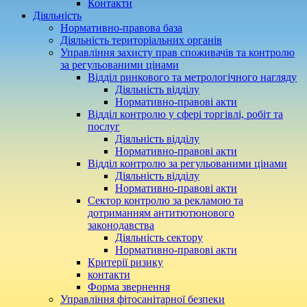
Контакти
Діяльність
Нормативно-правова база
Діяльність територіальних органів
Управління захисту прав споживачів та контролю
за регульованими цінами
Відділ ринкового та метрологічного нагляду
Діяльність відділу
Нормативно-правові акти
Відділ контролю у сфері торгівлі, робіт та
послуг
Діяльність відділу
Нормативно-правові акти
Відділ контролю за регульованими цінами
Діяльність відділу
Нормативно-правові акти
Сектор контролю за рекламою та
дотриманням антитютюнового
законодавства
Діяльність сектору
Нормативно-правові акти
Критерії ризику
контакти
Форма звернення
Управління фітосанітарної безпеки