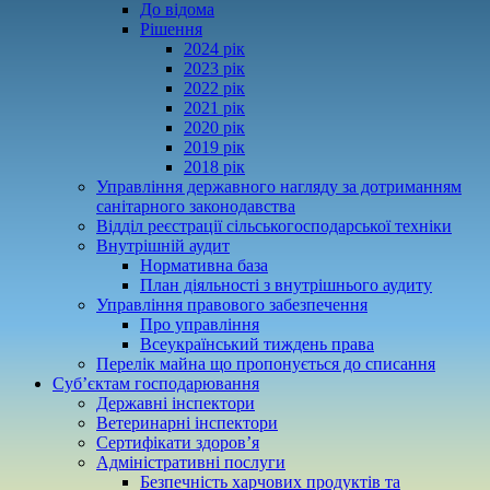
До відома
Рішення
2024 рік
2023 рік
2022 рік
2021 рік
2020 рік
2019 рік
2018 рік
Управління державного нагляду за дотриманням
санітарного законодавства
Відділ реєстрації сільськогосподарської техніки
Внутрішній аудит
Нормативна база
План діяльності з внутрішнього аудиту
Управління правового забезпечення
Про управління
Всеукраїнський тиждень права
Перелік майна що пропонується до списання
Суб’єктам господарювання
Державні інспектори
Ветеринарні інспектори
Сертифікати здоров’я
Адміністративні послуги
Безпечність харчових продуктів та