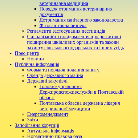
ветеринарна медицина
Порядок отримання ветеринарних
документів
Дотримання санітарного законодавства
Фітосанітарна безпека
Регламенти застосування пестицидів
Сигналізаційні повідомлення про розвиток і
поширення шкідливих організмів та заходи
захисту сільськогосподарських та інших угідь
Прес-центр
Новини
Публічна інформація
Форма та порядок подання запиту
Оренда державного майна
Державні закупівлі
Головне управління
Держпродспоживслужби в Полтавській
області
Полтавська обласна державна лікарня
ветеринарної медицини
Енергоменеджмент
Звіти
Запобігання корупції
Актуальна інформація
Нормативно-правова база