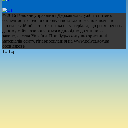
© 2016 Головне управління Державної служби з питань
безпечності харчових продуктів та захисту споживачів в
Полтавській області. Усі права на матеріали, що розміщено на
даному сайті, охороняються відповідно до чинного
законодавства України. При будь-якому використанні
матеріалів сайту, гіперпосилання на www.polvet.gov.ua
обов'язкове.
To Top