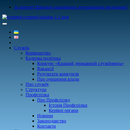
Зі святом! Шановні працівники ветеринарної медицини!
Служба
Керівництво
Кадрова політика
Конкурс «Кращий державний службовець»
Вакансії
Результати конкурсів
Про очищення влади
Про службу
Структура
Профспілка
Про Профспілку
Історія Профспілки
Керівні органи
Новини
Законодавство
Контакти