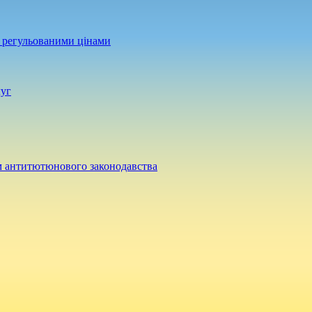
а регульованими цінами
луг
м антитютюнового законодавства