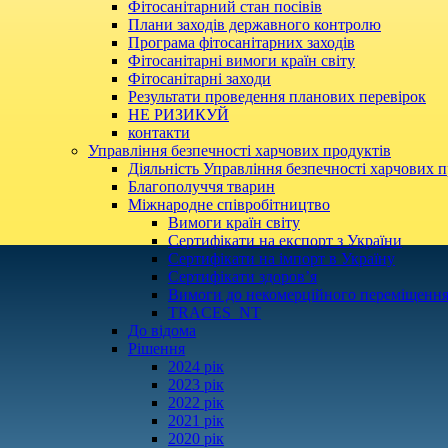
Фітосанітарний стан посівів
Плани заходів державного контролю
Програма фітосанітарних заходів
Фітосанітарні вимоги країн світу
Фітосанітарні заходи
Результати проведення планових перевірок
НЕ РИЗИКУЙ
контакти
Управління безпечності харчових продуктів
Діяльність Управління безпечності харчових п
Благополуччя тварин
Міжнародне співробітництво
Вимоги країн світу
Сертифікати на експорт з України
Сертифікати на імпорт в Україну
Сертифікати здоров’я
Вимоги до некомерційного переміщення
TRACES_NT
До відома
Рішення
2024 рік
2023 рік
2022 рік
2021 рік
2020 рік