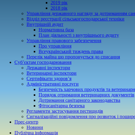
2019 рік
2018 рік
Управління державного нагляду за дотриманням сан
Відділ реєстрації сільськогосподарської техніки
Внутрішній аудит
Нормативна база
План діяльності з внутрішнього аудиту
Управління правового забезпечення
Про управління
Всеукраїнський тиждень права
Перелік майна що пропонується до списання
Суб’єктам господарювання
Державні інспектори
Ветеринарні інспектори
Сертифікати здоров’я
Адміністративні послуги
Безпечність харчових продуктів та ветеринар
Порядок отримання ветеринарних документів
Дотримання санітарного законодавства
Фітосанітарна безпека
Регламенти застосування пестицидів
Сигналізаційні повідомлення про розвиток і пошире
Прес-центр
Новини
Публічна інформація