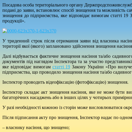
Посадова особа територіального органу Держпродспоживслужби,
подані до заяви, встановлює спосіб знищення та можливість са
знищення до підприємства, яке відповідає вимогам статті 19 
продукції».
У триденний строк після отримання заяви від власника насін
території якої (якого) заплановано здійснення знищення насіння
Далі відбувається фактичне знищення насіння та/або садивног
документів під наглядом Інспектора та за участю представникі
яке відповідає вимогам
статті 19
Закону України «Про вилученн
підприємства, що проводило знищення насіння та/або садивного
Інспектор проводить відеофіксацію (фотофіксацію) знищення.
Інспектор складає акт знищення насіння, яке не може бути вик
багаторічних насаджень або в інших цілях у чотирьох примірник
У разі необхідності кожною із сторін може висловлюватися окр
Після підписання акту про знищення, Інспектор надає по одно
– власнику насіння, що знищено;