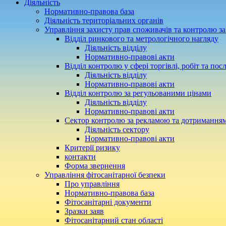
Діяльність
Нормативно-правова база
Діяльність територіальних органів
Управління захисту прав споживачів та контролю з
Відділ ринкового та метрологічного нагляду
Діяльність відділу
Нормативно-правові акти
Відділ контролю у сфері торгівлі, робіт та пос
Діяльність відділу
Нормативно-правові акти
Відділ контролю за регульованими цінами
Діяльність відділу
Нормативно-правові акти
Сектор контролю за рекламою та дотримання
Діяльність сектору
Нормативно-правові акти
Критерії ризику
контакти
Форма звернення
Управління фітосанітарної безпеки
Про управління
Нормативно-правова база
Фітосанітарні документи
Зразки заяв
Фітосанітарний стан області