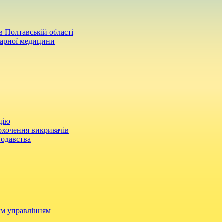
 Полтавській області
нарної медицини
цію
охочення викривачів
нодавства
им управлінням