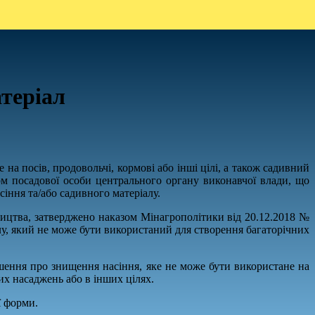
теріал
на посів, продовольчі, кормові або інші цілі, а також садивний
ом посадової особи центрального органу виконавчої влади, що
сіння та/або садивного матеріалу.
дництва, затверджено наказом Мінагрополітики від 20.12.2018 №
алу, який не може бути використаний для створення багаторічних
ішення про знищення насіння, яке не може бути використане на
них насаджень або в інших цілях.
ї форми.