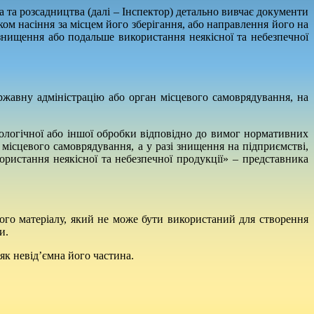
та розсадництва (далі – Інспектор) детально вивчає документи
ом насіння за місцем його зберігання, або направлення його на
 знищення або подальше використання неякісної та небезпечної
ржавну адміністрацію або орган місцевого самоврядування, на
іологічної або іншої обробки відповідно до вимог нормативних
 місцевого самоврядування, а у разі знищення на підприємстві,
ристання неякісної та небезпечної продукції» – представника
вного матеріалу, який не може бути використаний для створення
и.
як невід’ємна його частина.