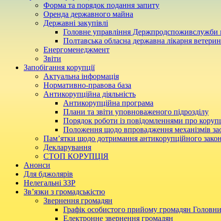
Форма та порядок подання запиту
Оренда державного майна
Державні закупівлі
Головне управління Держпродспоживслужби в
Полтавська обласна державна лікарня ветери
Енергоменеджмент
Звіти
Запобігання корупції
Актуальна інформація
Нормативно-правова база
Антикорупційна діяльність
Антикорупційна програма
Плани та звіти уповноваженого підрозділу
Порядок роботи із повідомленнями про коруп
Положення щодо впровадження механізмів за
Пам’ятки щодо дотримання антикорупційного зако
Декларування
СТОП КОРУПЦІЯ
Анонси
Для бджолярів
Нелегальні ЗЗР
Зв’язки з громадськістю
Звернення громадян
Графік особистого прийому громадян Головн
Електронне звернення громадян