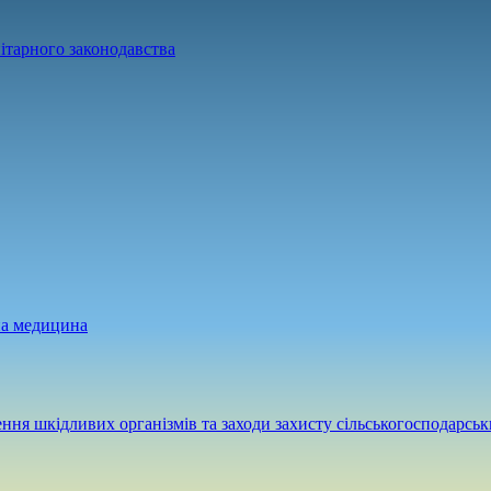
ітарного законодавства
на медицина
ння шкідливих організмів та заходи захисту сільськогосподарськ