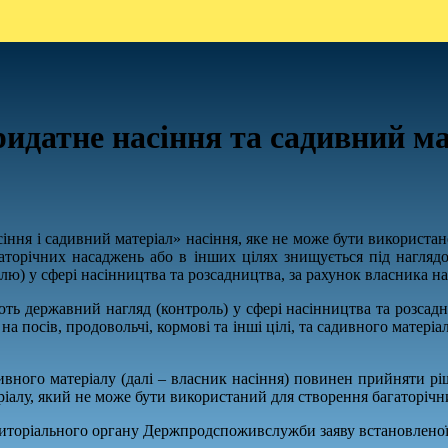
идатне насіння та садивний ма
іння і садивний матеріал» насіння, яке не може бути використане 
аторічних насаджень або в інших цілях знищується під нагляд
лю) у сфері насінництва та розсадництва, за рахунок власника на
снюють державний нагляд (контроль) у сфері насінництва та розса
а посів, продовольчі, кормові та інші цілі, та садивного матері
ивного матеріалу (далі – власник насіння) повинен прийняти р
теріалу, який не може бути використаний для створення багаторіч
ериторіального органу Держпродспоживслужби заяву встановлено