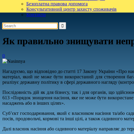
Безоплатна правова допомога
Консультативний центр захисту споживачів
Контакти
Як правильно знищувати непр
0
Нагадуємо, що відповідно до статті 17 Закону України «Про нас
матеріал, який не може бути використаний для створення баг
реалізує державну політику в сфері державного нагляду (контро
Послідовність дій як для бізнесу, так і для органів, що здій
613 «Порядок знищення насіння, яке не може бути використане н
насаджень або в інших цілях».
Суб’єкт господарювання, який є власником насіння та/або сад
посів, продовольчі, кормові та інші цілі, а також садивного ма
Далі власник насіння або садивного матеріалу направляє до т