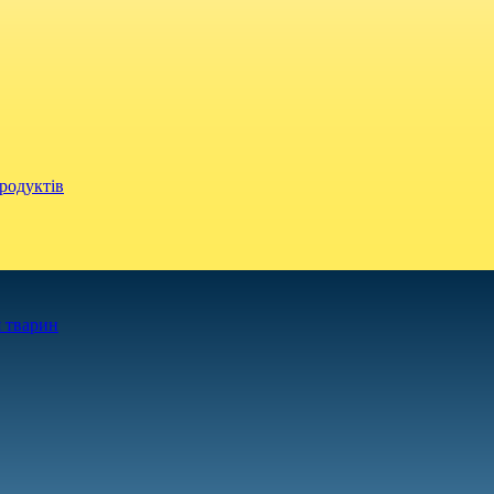
родуктів
 тварин