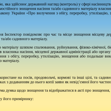
 яка здійснює державний нагляд (контроль) у сфері насінництва 
мостійного знищення насіння та/або садивного матеріалу власник
Закону України «Про вилучення з обігу, переробку, утилізацію,
ня Інспектор повідомляє про час та місце знищення місцеву де
 та/або садивного матеріалу.
о матеріалу шляхом спалювання, руйнування, фізико-хімічної, б
в власника насіння, місцевої державної адміністрації або органу
я з обігу, переробку, утилізацію, знищення або подальше вико
 матеріалу.
ористане на посів, продовольчі, кормові та інші цілі, та сади
ах з додаванням до нього копії заяви як невід’ємної його частин
ема думка щодо знищення та відображатися в акті про знищення, 
му його примірнику: