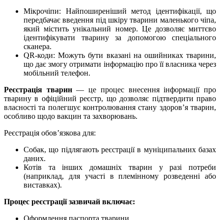
Мікрочіпи: Найпоширеніший метод ідентифікації, що
передбачає введення під шкіру тварини маленького чіпа,
який містить унікальний номер. Це дозволяє миттєво
ідентифікувати тварину за допомогою спеціального
сканера.
QR-коди: Можуть бути вказані на ошийниках тварини,
що дає змогу отримати інформацію про її власника через
мобільний телефон.
Реєстрація тварин
— це процес внесення інформації про
тварину в офіційний реєстр, що дозволяє підтвердити право
власності та полегшує контролювання стану здоров’я тварин,
особливо щодо вакцин та захворювань.
Реєстрація обов’язкова для:
Собак, що підлягають реєстрації в муніципальних базах
даних.
Котів та інших домашніх тварин у разі потреби
(наприклад, для участі в племінному розведенні або
виставках).
Процес реєстрації зазвичай включає:
Оформлення паспорта тварини.