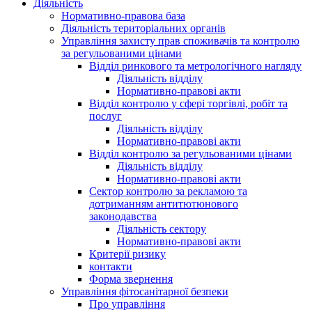
Діяльність
Нормативно-правова база
Діяльність територіальних органів
Управління захисту прав споживачів та контролю
за регульованими цінами
Відділ ринкового та метрологічного нагляду
Діяльність відділу
Нормативно-правові акти
Відділ контролю у сфері торгівлі, робіт та
послуг
Діяльність відділу
Нормативно-правові акти
Відділ контролю за регульованими цінами
Діяльність відділу
Нормативно-правові акти
Сектор контролю за рекламою та
дотриманням антитютюнового
законодавства
Діяльність сектору
Нормативно-правові акти
Критерії ризику
контакти
Форма звернення
Управління фітосанітарної безпеки
Про управління