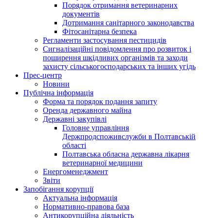
Порядок отримання ветеринарних
документів
Дотримання санітарного законодавства
Фітосанітарна безпека
Регламенти застосування пестицидів
Сигналізаційні повідомлення про розвиток і
поширення шкідливих організмів та заходи
захисту сільськогосподарських та інших угідь
Прес-центр
Новини
Публічна інформація
Форма та порядок подання запиту
Оренда державного майна
Державні закупівлі
Головне управління
Держпродспоживслужби в Полтавській
області
Полтавська обласна державна лікарня
ветеринарної медицини
Енергоменеджмент
Звіти
Запобігання корупції
Актуальна інформація
Нормативно-правова база
Антикорупційна діяльність