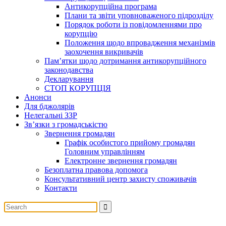
Антикорупційна програма
Плани та звіти уповноваженого підрозділу
Порядок роботи із повідомленнями про
корупцію
Положення щодо впровадження механізмів
заохочення викривачів
Пам’ятки щодо дотримання антикорупційного
законодавства
Декларування
СТОП КОРУПЦІЯ
Анонси
Для бджолярів
Нелегальні ЗЗР
Зв’язки з громадськістю
Звернення громадян
Графік особистого прийому громадян
Головним управлінням
Електронне звернення громадян
Безоплатна правова допомога
Консультативний центр захисту споживачів
Контакти