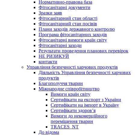
Нормативно-правова база
Фітосанітарні документи
Зразки заяв
Фітосанітарний стан області
Фітосанітарний стан посівів
Плани заходів державного контролю
Програма фітосанітарних заходів
Фітосанітарні вимоги країн світу
Фітосанітарні заходи
Результати проведення планових перевірок
НЕ РИЗИКУЙ
контакти
Управління безпечності харчових продуктів
Діяльність Управління безпечності харчових
продуктів
Благополуччя тварин
Міжнародне співробітництво
Вимоги країн світу
Сертифікати на експорт з України
Сертифікати на імпорт в Україну
Сертифікати здоров’я
Вимоги до некомерційного
переміщення тварин
TRACES_NT
До відома