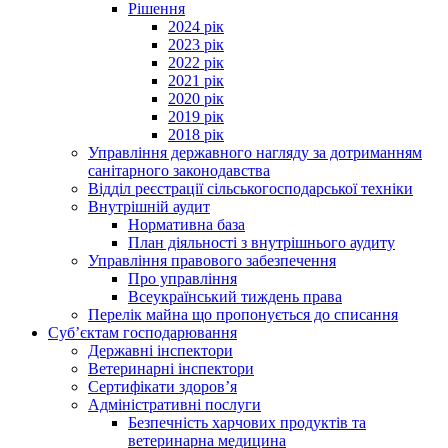
Рішення
2024 рік
2023 рік
2022 рік
2021 рік
2020 рік
2019 рік
2018 рік
Управління державного нагляду за дотриманням
санітарного законодавства
Відділ реєстрації сільськогосподарської техніки
Внутрішній аудит
Нормативна база
План діяльності з внутрішнього аудиту
Управління правового забезпечення
Про управління
Всеукраїнський тиждень права
Перелік майна що пропонується до списання
Суб’єктам господарювання
Державні інспектори
Ветеринарні інспектори
Сертифікати здоров’я
Адміністративні послуги
Безпечність харчових продуктів та
ветеринарна медицина