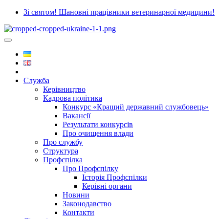
Зі святом! Шановні працівники ветеринарної медицини!
Служба
Керівництво
Кадрова політика
Конкурс «Кращий державний службовець»
Вакансії
Результати конкурсів
Про очищення влади
Про службу
Структура
Профспілка
Про Профспілку
Історія Профспілки
Керівні органи
Новини
Законодавство
Контакти