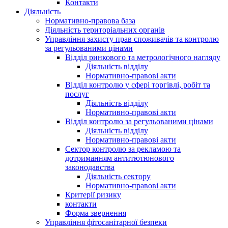
Контакти
Діяльність
Нормативно-правова база
Діяльність територіальних органів
Управління захисту прав споживачів та контролю
за регульованими цінами
Відділ ринкового та метрологічного нагляду
Діяльність відділу
Нормативно-правові акти
Відділ контролю у сфері торгівлі, робіт та
послуг
Діяльність відділу
Нормативно-правові акти
Відділ контролю за регульованими цінами
Діяльність відділу
Нормативно-правові акти
Сектор контролю за рекламою та
дотриманням антитютюнового
законодавства
Діяльність сектору
Нормативно-правові акти
Критерії ризику
контакти
Форма звернення
Управління фітосанітарної безпеки