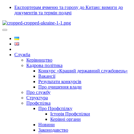
Експортерам ячменю та гороху до Китаю: вимоги до
документів та термін подачі
Служба
Керівництво
Кадрова політика
Конкурс «Кращий державний службовець»
Вакансії
Результати конкурсів
Про очищення влади
Про службу
Структура
Профспілка
Про Профспілку
Історія Профспілки
Керівні органи
Новини
Законодавство