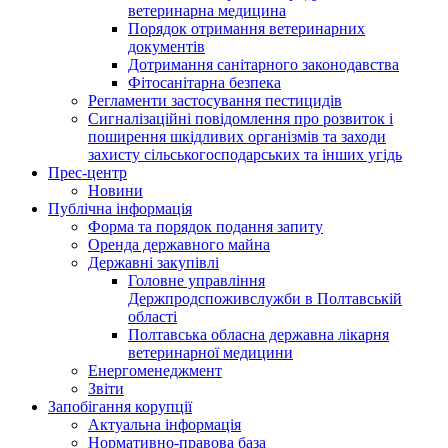
ветеринарна медицина
Порядок отримання ветеринарних
документів
Дотримання санітарного законодавства
Фітосанітарна безпека
Регламенти застосування пестицидів
Сигналізаційні повідомлення про розвиток і
поширення шкідливих організмів та заходи
захисту сільськогосподарських та інших угідь
Прес-центр
Новини
Публічна інформація
Форма та порядок подання запиту
Оренда державного майна
Державні закупівлі
Головне управління
Держпродспоживслужби в Полтавській
області
Полтавська обласна державна лікарня
ветеринарної медицини
Енергоменеджмент
Звіти
Запобігання корупції
Актуальна інформація
Нормативно-правова база