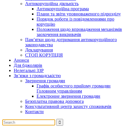
Антикорупційна діяльність
Антикорупційна програма
Плани та звіти уповноваженого підрозділу
Порядок роботи із повідомленнями про
корупцію
Положення щодо впровадження механізмів
заохочення викривачів
Пам’ятки щодо дотримання антикорупційного
законодавства
Декларування
СТОП КОРУПЦІЯ
Анонси
Для бджолярів
Нелегальні ЗЗР
Зв’язки з громадськістю
Звернення громадян
Графік особистого прийому громадян
Головним управлінням
Електронне звернення громадян
Безоплатна правова допомога
Консультативний центр захисту споживачів
Контакти