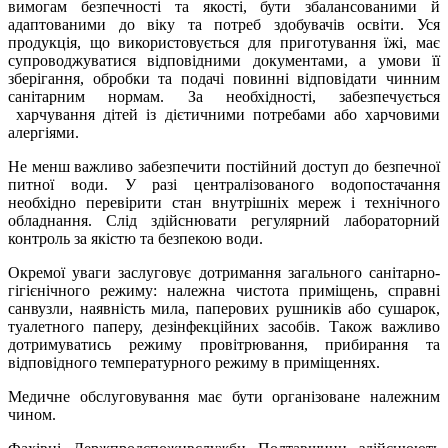
вимогам безпечності та якості, бути збалансованими й
адаптованими до віку та потреб здобувачів освіти. Уся
продукція, що використовується для приготування їжі, має
супроводжуватися відповідними документами, а умови її
зберігання, обробки та подачі повинні відповідати чинним
санітарним нормам. За необхідності, забезпечується
харчування дітей із дієтичними потребами або харчовими
алергіями.
Не менш важливо забезпечити постійний доступ до безпечної
питної води. У разі централізованого водопостачання
необхідно перевірити стан внутрішніх мереж і технічного
обладнання. Слід здійснювати регулярний лабораторний
контроль за якістю та безпекою води.
Окремої уваги заслуговує дотримання загального санітарно-
гігієнічного режиму: належна чистота приміщень, справні
санвузли, наявність мила, паперових рушників або сушарок,
туалетного паперу, дезінфекційних засобів. Також важливо
дотримуватись режиму провітрювання, прибирання та
відповідного температурного режиму в приміщеннях.
Медичне обслуговування має бути організоване належним
чином.