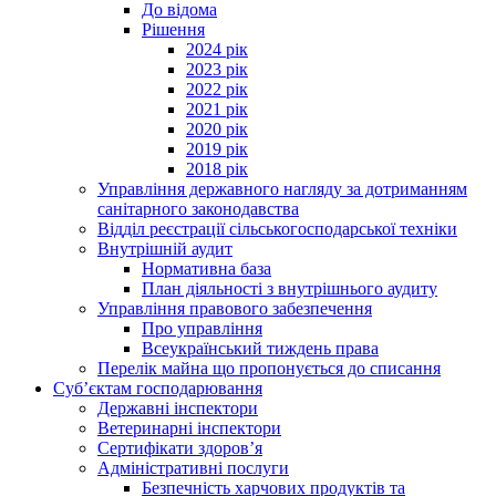
До відома
Рішення
2024 рік
2023 рік
2022 рік
2021 рік
2020 рік
2019 рік
2018 рік
Управління державного нагляду за дотриманням
санітарного законодавства
Відділ реєстрації сільськогосподарської техніки
Внутрішній аудит
Нормативна база
План діяльності з внутрішнього аудиту
Управління правового забезпечення
Про управління
Всеукраїнський тиждень права
Перелік майна що пропонується до списання
Суб’єктам господарювання
Державні інспектори
Ветеринарні інспектори
Сертифікати здоров’я
Адміністративні послуги
Безпечність харчових продуктів та