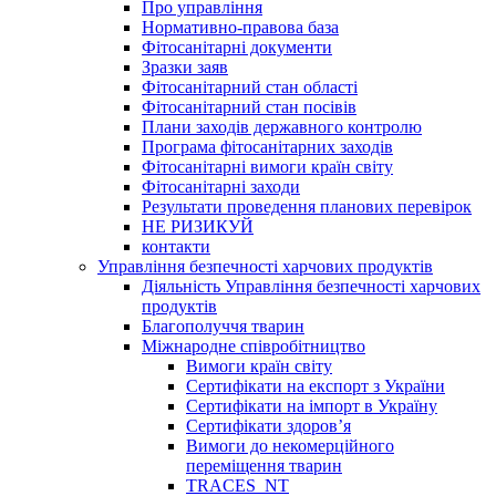
Про управління
Нормативно-правова база
Фітосанітарні документи
Зразки заяв
Фітосанітарний стан області
Фітосанітарний стан посівів
Плани заходів державного контролю
Програма фітосанітарних заходів
Фітосанітарні вимоги країн світу
Фітосанітарні заходи
Результати проведення планових перевірок
НЕ РИЗИКУЙ
контакти
Управління безпечності харчових продуктів
Діяльність Управління безпечності харчових
продуктів
Благополуччя тварин
Міжнародне співробітництво
Вимоги країн світу
Сертифікати на експорт з України
Сертифікати на імпорт в Україну
Сертифікати здоров’я
Вимоги до некомерційного
переміщення тварин
TRACES_NT