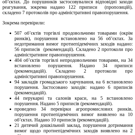
об’єктах. До порушників застосовувалися відповідні заходи
реагування, зокрема надано 122 приписи (пропозицій),
складено 7 протоколів про адміністративні правопорушення.
Зокрема перевірили:
507 об’єктів торгівлі продовольчими товарами (окрім
ринків), порушення встановлено на 56 об’єктах. За
недотримання вимог протиепідемічних заходів надано:
56 приписів (рекомендації). Складено 2 протоколи про
адміністративне правопорушення.
404 об’єктів торгівлі непродовольчими товарами, на 34
встановлено порушення. Надано 34 приписи
(рекомендацій). Складено 2 протоколи про
адміністративні правопорушення.
94 закладів громадського харчування, на 6 встановлено
порушення. Застосовано заходів: надано 6 приписів
(рекомендацій).
44 перукарні та салонів краси, на 5 встановлено
порушення. Надано 5 приписів (рекомендацій).
проведено 34 перевірки агропромислових ринків,
порушення протиепідемічних вимог виявлено на 10
об’єктах. Надано 10 приписів (рекомендацій).
21 дитячий дошкільний заклад, порушення дотримання
вимог щодо протиепідемічних заходів виявлено на 2