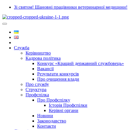
Зі святом! Шановні працівники ветеринарної медицини!
Служба
Керівництво
Кадрова політика
Конкурс «Кращий державний службовець»
Вакансії
Результати конкурсів
Про очищення влади
Про службу
Структура
Профспілка
Про Профспілку
Історія Профспілки
Керівні органи
Новини
Законодавство
Контакти