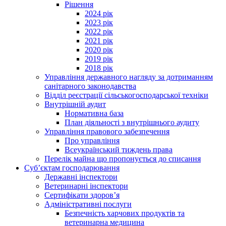
Рішення
2024 рік
2023 рік
2022 рік
2021 рік
2020 рік
2019 рік
2018 рік
Управління державного нагляду за дотриманням
санітарного законодавства
Відділ реєстрації сільськогосподарської техніки
Внутрішній аудит
Нормативна база
План діяльності з внутрішнього аудиту
Управління правового забезпечення
Про управління
Всеукраїнський тиждень права
Перелік майна що пропонується до списання
Суб’єктам господарювання
Державні інспектори
Ветеринарні інспектори
Сертифікати здоров’я
Адміністративні послуги
Безпечність харчових продуктів та
ветеринарна медицина