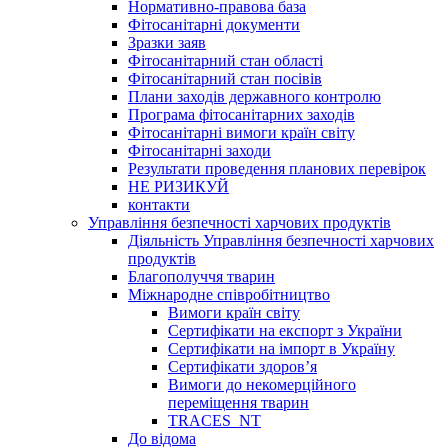
Нормативно-правова база
Фітосанітарні документи
Зразки заяв
Фітосанітарний стан області
Фітосанітарний стан посівів
Плани заходів державного контролю
Програма фітосанітарних заходів
Фітосанітарні вимоги країн світу
Фітосанітарні заходи
Результати проведення планових перевірок
НЕ РИЗИКУЙ
контакти
Управління безпечності харчових продуктів
Діяльність Управління безпечності харчових
продуктів
Благополуччя тварин
Міжнародне співробітництво
Вимоги країн світу
Сертифікати на експорт з України
Сертифікати на імпорт в Україну
Сертифікати здоров’я
Вимоги до некомерційного
переміщення тварин
TRACES_NT
До відома