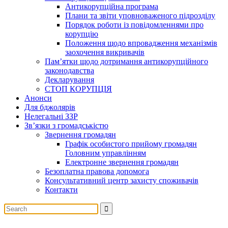
Антикорупційна програма
Плани та звіти уповноваженого підрозділу
Порядок роботи із повідомленнями про
корупцію
Положення щодо впровадження механізмів
заохочення викривачів
Пам’ятки щодо дотримання антикорупційного
законодавства
Декларування
СТОП КОРУПЦІЯ
Анонси
Для бджолярів
Нелегальні ЗЗР
Зв’язки з громадськістю
Звернення громадян
Графік особистого прийому громадян
Головним управлінням
Електронне звернення громадян
Безоплатна правова допомога
Консультативний центр захисту споживачів
Контакти