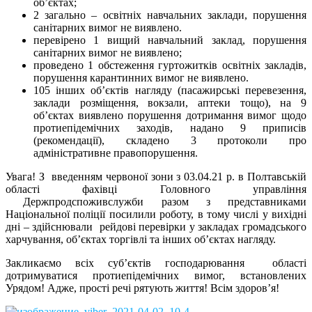
об’єктах;
2 загально – освітніх навчальних заклади, порушення
санітарних вимог не виявлено.
перевірено 1 вищий навчальний заклад, порушення
санітарних вимог не виявлено;
проведено 1 обстеження гуртожитків освітніх закладів,
порушення карантинних вимог не виявлено.
105 інших об’єктів нагляду (пасажирські перевезення,
заклади розміщення, вокзали, аптеки тощо), на 9
об’єктах виявлено порушення дотримання вимог щодо
протиепідемічних заходів, надано 9 приписів
(рекомендації), складено 3 протоколи про
адміністративне правопорушення.
Увага! З введенням червоної зони з 03.04.21 р. в Полтавській
області фахівці Головного управління
Держпродспоживслужби разом з представниками
Національної поліції посилили роботу, в тому числі у вихідні
дні – здійснювали рейдові перевірки у закладах громадського
харчування, об’єктах торгівлі та інших об’єктах нагляду.
Закликаємо всіх суб’єктів господарювання області
дотримуватися протиепідемічних вимог, встановлених
Урядом! Адже, прості речі рятують життя! Всім здоров’я!