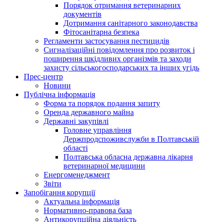
Порядок отримання ветеринарних
документів
Дотримання санітарного законодавства
Фітосанітарна безпека
Регламенти застосування пестицидів
Сигналізаційні повідомлення про розвиток і
поширення шкідливих організмів та заходи
захисту сільськогосподарських та інших угідь
Прес-центр
Новини
Публічна інформація
Форма та порядок подання запиту
Оренда державного майна
Державні закупівлі
Головне управління
Держпродспоживслужби в Полтавській
області
Полтавська обласна державна лікарня
ветеринарної медицини
Енергоменеджмент
Звіти
Запобігання корупції
Актуальна інформація
Нормативно-правова база
Антикорупційна діяльність