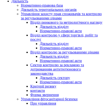
Діяльність
Нормативно-правова база
Діяльність територіальних органів
Управління захисту прав споживачів та контролю
за регульованими цінами
Відділ ринкового та метрологічного нагляду
Діяльність відділу
Нормативно-правові акти
Відділ контролю у сфері торгівлі, робіт та
послуг
Діяльність відділу
Нормативно-правові акти
Відділ контролю за регульованими цінами
Діяльність відділу
Нормативно-правові акти
Сектор контролю за рекламою та
дотриманням антитютюнового
законодавства
Діяльність сектору
Нормативно-правові акти
Критерії ризику
контакти
Форма звернення
Управління фітосанітарної безпеки
Про управління