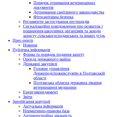
Порядок отримання ветеринарних
документів
Дотримання санітарного законодавства
Фітосанітарна безпека
Регламенти застосування пестицидів
Сигналізаційні повідомлення про розвиток і
поширення шкідливих організмів та заходи
захисту сільськогосподарських та інших угідь
Прес-центр
Новини
Публічна інформація
Форма та порядок подання запиту
Оренда державного майна
Державні закупівлі
Головне управління
Держпродспоживслужби в Полтавській
області
Полтавська обласна державна лікарня
ветеринарної медицини
Енергоменеджмент
Звіти
Запобігання корупції
Актуальна інформація
Нормативно-правова база
Антикорупційна діяльність