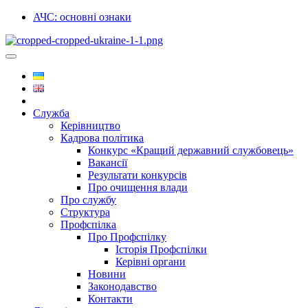
АЧС: основні ознаки
Служба
Керівництво
Кадрова політика
Конкурс «Кращий державний службовець»
Вакансії
Результати конкурсів
Про очищення влади
Про службу
Структура
Профспілка
Про Профспілку
Історія Профспілки
Керівні органи
Новини
Законодавство
Контакти