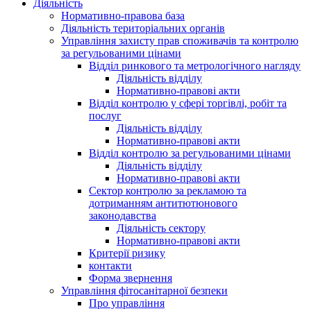
Діяльність
Нормативно-правова база
Діяльність територіальних органів
Управління захисту прав споживачів та контролю
за регульованими цінами
Відділ ринкового та метрологічного нагляду
Діяльність відділу
Нормативно-правові акти
Відділ контролю у сфері торгівлі, робіт та
послуг
Діяльність відділу
Нормативно-правові акти
Відділ контролю за регульованими цінами
Діяльність відділу
Нормативно-правові акти
Сектор контролю за рекламою та
дотриманням антитютюнового
законодавства
Діяльність сектору
Нормативно-правові акти
Критерії ризику
контакти
Форма звернення
Управління фітосанітарної безпеки
Про управління