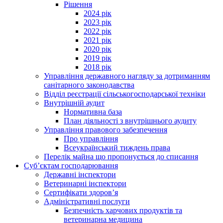
Рішення
2024 рік
2023 рік
2022 рік
2021 рік
2020 рік
2019 рік
2018 рік
Управління державного нагляду за дотриманням
санітарного законодавства
Відділ реєстрації сільськогосподарської техніки
Внутрішній аудит
Нормативна база
План діяльності з внутрішнього аудиту
Управління правового забезпечення
Про управління
Всеукраїнський тиждень права
Перелік майна що пропонується до списання
Суб’єктам господарювання
Державні інспектори
Ветеринарні інспектори
Сертифікати здоров’я
Адміністративні послуги
Безпечність харчових продуктів та
ветеринарна медицина