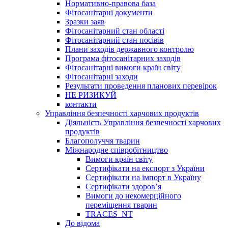
Нормативно-правова база
Фітосанітарні документи
Зразки заяв
Фітосанітарний стан області
Фітосанітарний стан посівів
Плани заходів державного контролю
Програма фітосанітарних заходів
Фітосанітарні вимоги країн світу
Фітосанітарні заходи
Результати проведення планових перевірок
НЕ РИЗИКУЙ
контакти
Управління безпечності харчових продуктів
Діяльність Управління безпечності харчових
продуктів
Благополуччя тварин
Міжнародне співробітництво
Вимоги країн світу
Сертифікати на експорт з України
Сертифікати на імпорт в Україну
Сертифікати здоров’я
Вимоги до некомерційного
переміщення тварин
TRACES_NT
До відома