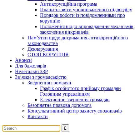
Антикорупційна програма
Плани та звіти уповноваженого підрозділу
Порядок роботи із повідомленнями про
корупцію
Положення щодо впровадження механізмів
заохочення викривачів
Пам’ятки щодо дотримання антикорупційного
законодавства
Декларування
СТОП КОРУПЦІЯ
Анонси
Для бджолярів
Нелегальні ЗЗР
Зв’язки з громадськістю
Звернення громадян
Графік особистого прийому громадян
Головним управлінням
Електронне звернення громадян
Безоплатна правова допомога
Консультативний центр захисту споживачів
Контакти