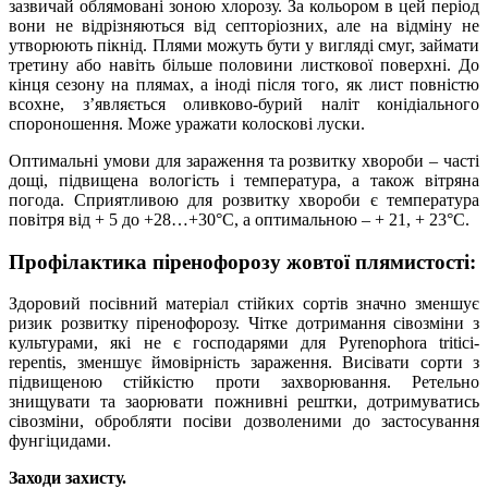
зазвичай облямовані зоною хлорозу. За кольором в цей період
вони не відрізняються від септоріозних, але на відміну не
утворюють пікнід. Плями можуть бути у вигляді смуг, займати
третину або навіть більше половини листкової поверхні. До
кінця сезону на плямах, а іноді після того, як лист повністю
всохне, з’являється оливково-бурий наліт конідіального
спороношення. Може уражати колоскові луски.
Оптимальні умови для зараження та розвитку хвороби – часті
дощі, підвищена вологість і температура, а також вітряна
погода. Сприятливою для розвитку хвороби є температура
повітря від + 5 до +28…+30°С, а оптимальною – + 21, + 23°С.
Профілактика піренофорозу жовтої плямистості:
Здоровий посівний матеріал стійких сортів значно зменшує
ризик розвитку піренофорозу. Чітке дотримання сівозміни з
культурами, які не є господарями для Pyrenophora tritici-
repentis, зменшує ймовірність зараження. Висівати сорти з
підвищеною стійкістю проти захворювання. Ретельно
знищувати та заорювати пожнивні рештки, дотримуватись
сівозміни, обробляти посіви дозволеними до застосування
фунгіцидами.
Заходи захисту.