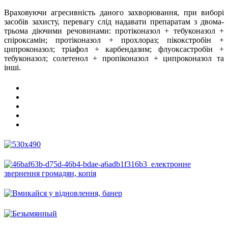
Враховуючи агресивність даного захворювання, при виборі
засобів захисту, перевагу слід надавати препаратам з двома-
трьома діючими речовинами: протіконазол + тебуконазол +
спіроксамін; протіконазол + прохлораз; пікокстробін +
ципроконазол; тріафол + карбендазим; флуоксастробін +
тебуконазол; солетенол + пропіконазол + ципроконазол та
інші.