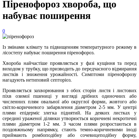
Піренофороз хвороба, що
набуває поширення
0
Із змінами клімату та підвищенням температурного режиму в
лісостепу набуває поширення піренофороз.
Хвороба найчастіше проявляється у фазі кущіння та перед
виходом у трубку, що призводить до передчасного відмирання
листків і зниження урожайності. Симптоми піренофорозу
нагадують нетиповий септоріоз.
Проявляється захворювання з обох сторін листя і листових
піхв озимої пшениці у вигляді дрібних одиночних або
численних плям овальної або округлої форми, жовтого або
світло-коричневого забарвлення діаметром 2-5 мм. У центрі
плями епідерміс злегка піднятий. На деяких листках у
середині ураженої ділянки утворюється коричневі некротичні
плями діаметром 1-2 мм. З часом плями розростаються в
поздовжньому напрямку, стають темно-коричневими іноді
приймають ромбоподібну або сочевицеподібну форму,