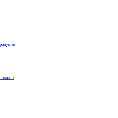
родуктів
 тварин