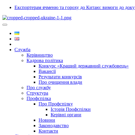
Експортерам ячменю та гороху до Китаю: вимоги до докум
Служба
Керівництво
Кадрова політика
Конкурс «Кращий державний службовець»
Вакансії
Результати конкурсів
Про очищення влади
Про службу
Структура
Профспілка
Про Профспілку
Історія Профспілки
Керівні органи
Новини
Законодавство
Контакти