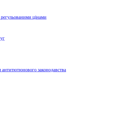
а регульованими цінами
луг
м антитютюнового законодавства