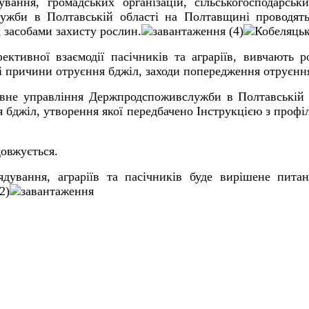
вання, громадських організацій, сільськогосподарськ
ужби в Полтавській області на Полтавщині проводят
 засобами захисту рослин.
ктивної взаємодії пасічників та аграріїв, вивчають р
і причини отруєння бджіл, заходи попередження отруєння
овне управління Держпродспоживслужби в Полтавській 
я бджіл, утворення якої передбачено Інструкцією з проф
довжується.
рядування, аграріїв та пасічників буде вирішене пит