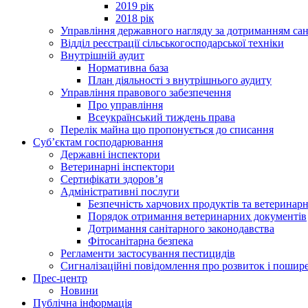
2019 рік
2018 рік
Управління державного нагляду за дотриманням сан
Відділ реєстрації сільськогосподарської техніки
Внутрішній аудит
Нормативна база
План діяльності з внутрішнього аудиту
Управління правового забезпечення
Про управління
Всеукраїнський тиждень права
Перелік майна що пропонується до списання
Суб’єктам господарювання
Державні інспектори
Ветеринарні інспектори
Сертифікати здоров’я
Адміністративні послуги
Безпечність харчових продуктів та ветеринар
Порядок отримання ветеринарних документів
Дотримання санітарного законодавства
Фітосанітарна безпека
Регламенти застосування пестицидів
Сигналізаційні повідомлення про розвиток і пошире
Прес-центр
Новини
Публічна інформація