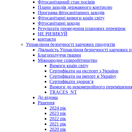
Фітосанітарний стан посівів
Плани заходів державного контролю
Програма фітосанітарних заходів
Фітосанітарні вимоги країн світу
Фітосанітарні заходи
Результати проведення планових перевірок
НЕ РИЗИКУЙ
контакти
Управління безпечності харчових продуктів
Діяльність Управління безпечності харчових п
Благополуччя тварин
Міжнародне співробітництво
Вимоги країн світу
Сертифікати на експорт з України
Сертифікати на імпорт в Україну
Сертифікати здоров’я
Вимоги до некомерційного переміщення
TRACES_NT
До відома
Рішення
2024 рік
2023 рік
2022 рік
2021 рік
2020 рік