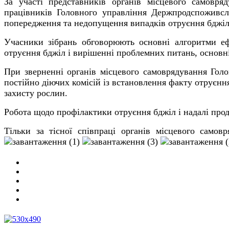
За участі представників органів місцевого самовряду
працівників Головного управління Держпродспоживсл
попередження та недопущення випадків отруєння бджіл
Учасники зібрань обговорюють основні алгоритми ефе
отруєння бджіл і вирішенні проблемних питань, основн
При зверненні органів місцевого самоврядування Гол
постійно діючих комісій із встановлення факту отруєнн
захисту рослин.
Робота щодо профілактики отруєння бджіл і надалі про
Тільки за тісної співпраці органів місцевого самов