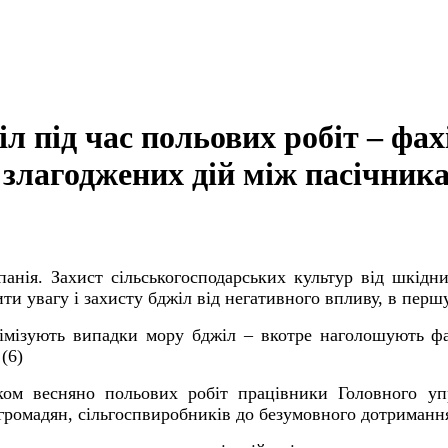
іл під час польових робіт – ф
лагоджених дій між пасічника
нія. Захист сільськогосподарських культур від шкідник
ти увагу і захисту бджіл від негативного впливу, в першу
інімізують випадки мору бджіл – вкотре наголошують 
ом весняно польових робіт працівники Головного упр
громадян, сільгоспвиробників до безумовного дотримання