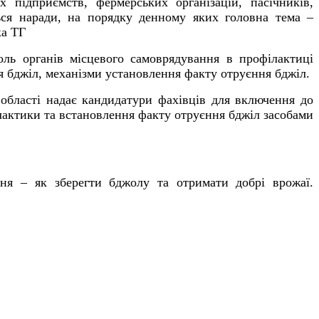
их підприємств, фермерських організацій, пасічників,
ься наради, на порядку денному яких головна тема –
оль органів місцевого самоврядування в профілактиці
 бджіл, механізми установлення факту отруєння бджіл.
області надає кандидатури фахівців для включення до
ілактики та встановлення факту отруєння бджіл засобами
ання – як зберегти бджолу та отримати добрі врожаї.