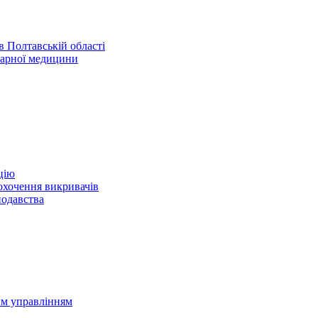
 Полтавській області
нарної медицини
цію
охочення викривачів
нодавства
им управлінням