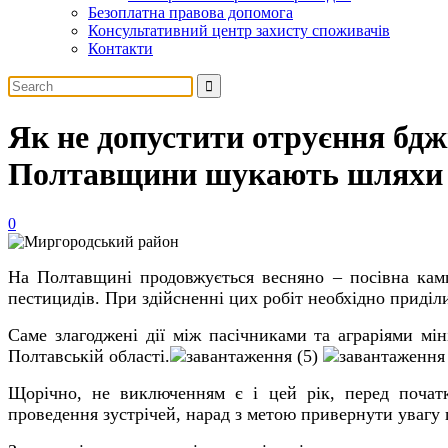
Безоплатна правова допомога
Консультативний центр захисту споживачів
Контакти
Як не допустити отруєння бдж
Полтавщини шукають шляхи з
0
На Полтавщині продовжується весняно – посівна кампа
пестицидів. При здійсненні цих робіт необхідно приділи
Саме злагоджені дії між пасічниками та аграріями м
Полтавській області.
Щорічно, не виключенням є і цей рік, перед початк
проведення зустрічей, нарад з метою привернути увагу 