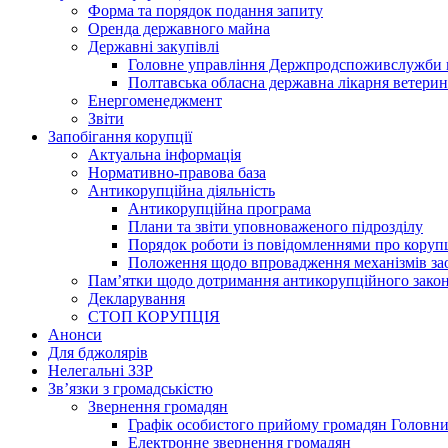
Форма та порядок подання запиту
Оренда державного майна
Державні закупівлі
Головне управління Держпродспоживслужби в
Полтавська обласна державна лікарня ветери
Енергоменеджмент
Звіти
Запобігання корупції
Актуальна інформація
Нормативно-правова база
Антикорупційна діяльність
Антикорупційна програма
Плани та звіти уповноваженого підрозділу
Порядок роботи із повідомленнями про коруп
Положення щодо впровадження механізмів за
Пам’ятки щодо дотримання антикорупційного зако
Декларування
СТОП КОРУПЦІЯ
Анонси
Для бджолярів
Нелегальні ЗЗР
Зв’язки з громадськістю
Звернення громадян
Графік особистого прийому громадян Головн
Електронне звернення громадян