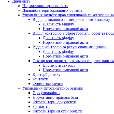
Діяльність
Нормативно-правова база
Діяльність територіальних органів
Управління захисту прав споживачів та контролю з
Відділ ринкового та метрологічного нагляду
Діяльність відділу
Нормативно-правові акти
Відділ контролю у сфері торгівлі, робіт та пос
Діяльність відділу
Нормативно-правові акти
Відділ контролю за регульованими цінами
Діяльність відділу
Нормативно-правові акти
Сектор контролю за рекламою та дотримання
Діяльність сектору
Нормативно-правові акти
Критерії ризику
контакти
Форма звернення
Управління фітосанітарної безпеки
Про управління
Нормативно-правова база
Фітосанітарні документи
Зразки заяв
Фітосанітарний стан області