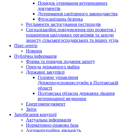
Порядок отримання ветеринарних
документів
Дотримання санітарного законодавства
Фітосанітарна безпека
Регламенти застосування пестицидів
Сигналізаційні повідомлення про розвиток і
поширення шкідливих організмів та заходи
захисту сільськогосподарських та інших угідь
Прес-центр
Новини
Публічна інформація
Форма та порядок подання запиту
Оренда державного майна
Державні закупівлі
Головне управління
Держпродспоживслужби в Полтавській
області
Полтавська обласна державна лікарня
ветеринарної медицини
Енергоменеджмент
Звіти
Запобігання корупції
Актуальна інформація
Нормативно-правова база
Антикорупційна діяльність