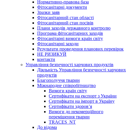
Нормативно-правова база
Фітосанітарні документи
Зразки заяв
Фітосанітарний стан області
Фітосанітарний стан посівів
Плани заходів державного контролю
Програма фітосанітарних заходів
Фітосанітарні вимоги країн світу
Фітосанітарні заходи
Результати проведення планових перевірок
НЕ РИЗИКУЙ
контакти
Управління безпечності харчових продуктів
Діяльність Управління безпечності харчових
продуктів
Благополуччя тварин
Міжнародне співробітництво
Вимоги країн світу
Сертифікати на експорт з України
Сертифікати на імпорт в Україну
Сертифікати здоров’я
Вимоги до некомерційного
переміщення тварин
TRACES_NT
До відома