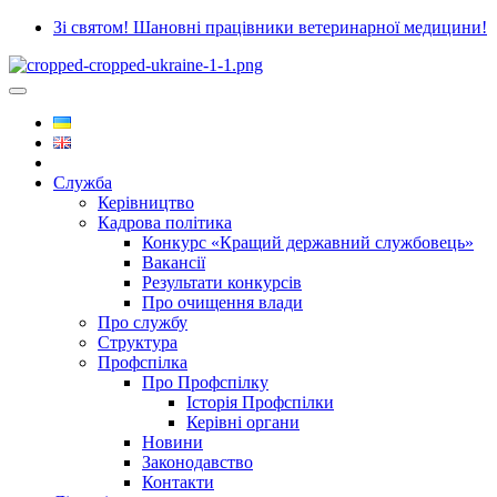
Зі святом! Шановні працівники ветеринарної медицини!
Служба
Керівництво
Кадрова політика
Конкурс «Кращий державний службовець»
Вакансії
Результати конкурсів
Про очищення влади
Про службу
Структура
Профспілка
Про Профспілку
Історія Профспілки
Керівні органи
Новини
Законодавство
Контакти