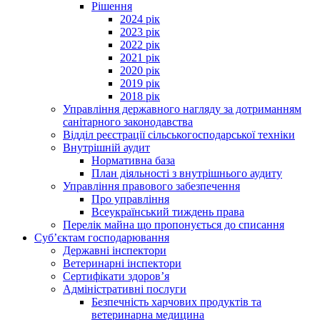
Рішення
2024 рік
2023 рік
2022 рік
2021 рік
2020 рік
2019 рік
2018 рік
Управління державного нагляду за дотриманням
санітарного законодавства
Відділ реєстрації сільськогосподарської техніки
Внутрішній аудит
Нормативна база
План діяльності з внутрішнього аудиту
Управління правового забезпечення
Про управління
Всеукраїнський тиждень права
Перелік майна що пропонується до списання
Суб’єктам господарювання
Державні інспектори
Ветеринарні інспектори
Сертифікати здоров’я
Адміністративні послуги
Безпечність харчових продуктів та
ветеринарна медицина