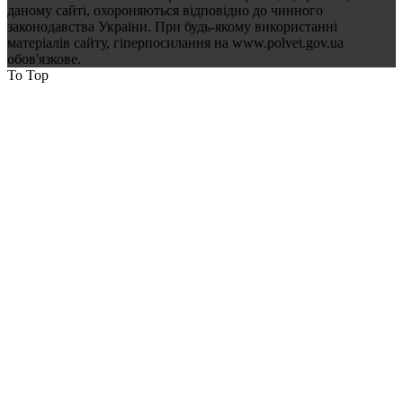
даному сайті, охороняються відповідно до чинного
законодавства України. При будь-якому використанні
матеріалів сайту, гіперпосилання на www.polvet.gov.ua
обов'язкове.
To Top