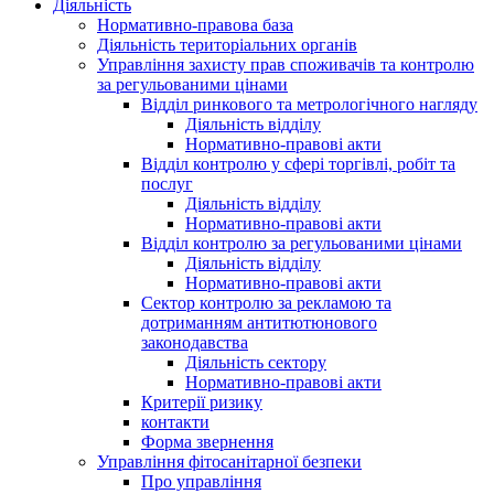
Діяльність
Нормативно-правова база
Діяльність територіальних органів
Управління захисту прав споживачів та контролю
за регульованими цінами
Відділ ринкового та метрологічного нагляду
Діяльність відділу
Нормативно-правові акти
Відділ контролю у сфері торгівлі, робіт та
послуг
Діяльність відділу
Нормативно-правові акти
Відділ контролю за регульованими цінами
Діяльність відділу
Нормативно-правові акти
Сектор контролю за рекламою та
дотриманням антитютюнового
законодавства
Діяльність сектору
Нормативно-правові акти
Критерії ризику
контакти
Форма звернення
Управління фітосанітарної безпеки
Про управління