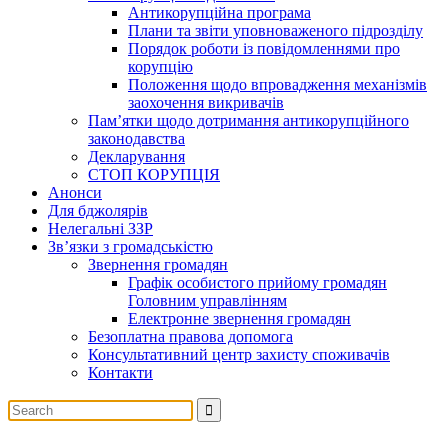
Антикорупційна програма
Плани та звіти уповноваженого підрозділу
Порядок роботи із повідомленнями про
корупцію
Положення щодо впровадження механізмів
заохочення викривачів
Пам’ятки щодо дотримання антикорупційного
законодавства
Декларування
СТОП КОРУПЦІЯ
Анонси
Для бджолярів
Нелегальні ЗЗР
Зв’язки з громадськістю
Звернення громадян
Графік особистого прийому громадян
Головним управлінням
Електронне звернення громадян
Безоплатна правова допомога
Консультативний центр захисту споживачів
Контакти