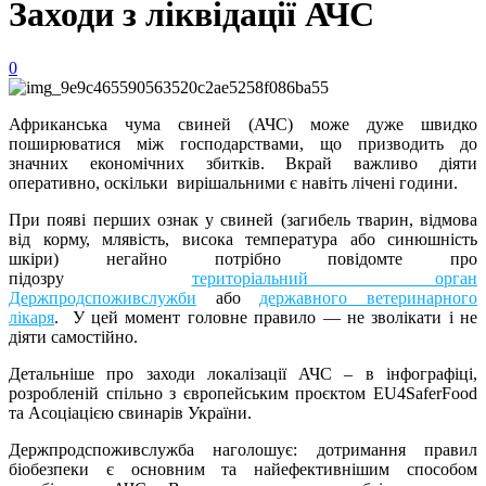
Заходи з ліквідації АЧС
0
Африканська чума свиней (АЧС) може дуже швидко
поширюватися між господарствами, що призводить до
значних економічних збитків. Вкрай важливо діяти
оперативно, оскільки вирішальними є навіть лічені години.
При появі перших ознак у свиней (загибель тварин, відмова
від корму, млявість, висока температура або синюшність
шкіри) негайно потрібно повідомте про
підозру
територіальний орган
Держпродспоживслужби
або
державного ветеринарного
лікаря
. У цей момент головне правило — не зволікати і не
діяти самостійно.
Детальніше про заходи локалізації АЧС – в інфографіці,
розробленій спільно з європейським проєктом EU4SaferFood
та Асоціацією свинарів України.
Держпродспоживслужба наголошує: дотримання правил
біобезпеки є основним та найефективнішим способом