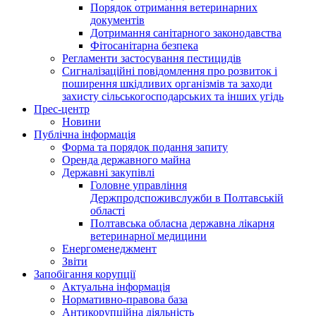
Порядок отримання ветеринарних
документів
Дотримання санітарного законодавства
Фітосанітарна безпека
Регламенти застосування пестицидів
Сигналізаційні повідомлення про розвиток і
поширення шкідливих організмів та заходи
захисту сільськогосподарських та інших угідь
Прес-центр
Новини
Публічна інформація
Форма та порядок подання запиту
Оренда державного майна
Державні закупівлі
Головне управління
Держпродспоживслужби в Полтавській
області
Полтавська обласна державна лікарня
ветеринарної медицини
Енергоменеджмент
Звіти
Запобігання корупції
Актуальна інформація
Нормативно-правова база
Антикорупційна діяльність