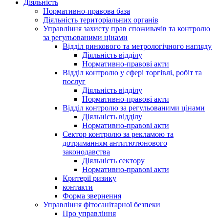
Діяльність
Нормативно-правова база
Діяльність територіальних органів
Управління захисту прав споживачів та контролю
за регульованими цінами
Відділ ринкового та метрологічного нагляду
Діяльність відділу
Нормативно-правові акти
Відділ контролю у сфері торгівлі, робіт та
послуг
Діяльність відділу
Нормативно-правові акти
Відділ контролю за регульованими цінами
Діяльність відділу
Нормативно-правові акти
Сектор контролю за рекламою та
дотриманням антитютюнового
законодавства
Діяльність сектору
Нормативно-правові акти
Критерії ризику
контакти
Форма звернення
Управління фітосанітарної безпеки
Про управління