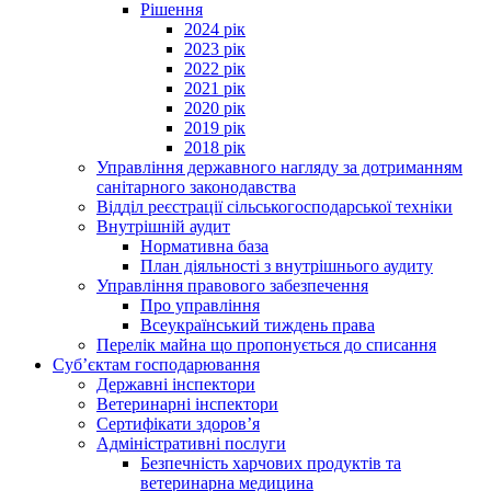
Рішення
2024 рік
2023 рік
2022 рік
2021 рік
2020 рік
2019 рік
2018 рік
Управління державного нагляду за дотриманням
санітарного законодавства
Відділ реєстрації сільськогосподарської техніки
Внутрішній аудит
Нормативна база
План діяльності з внутрішнього аудиту
Управління правового забезпечення
Про управління
Всеукраїнський тиждень права
Перелік майна що пропонується до списання
Суб’єктам господарювання
Державні інспектори
Ветеринарні інспектори
Сертифікати здоров’я
Адміністративні послуги
Безпечність харчових продуктів та
ветеринарна медицина