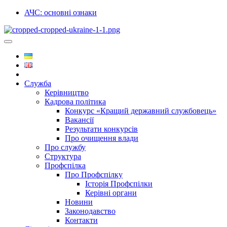
АЧС: основні ознаки
Служба
Керівництво
Кадрова політика
Конкурс «Кращий державний службовець»
Вакансії
Результати конкурсів
Про очищення влади
Про службу
Структура
Профспілка
Про Профспілку
Історія Профспілки
Керівні органи
Новини
Законодавство
Контакти