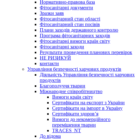
Нормативно-правова база
Фітосанітарні документи
Зразки заяв
Фітосанітарний стан області
Фітосанітарний стан посівів
Плани заходів державного контролю
Програма фітосанітарних заходів
Фітосанітарні вимоги країн світу
Фітосанітарні заходи
Результати проведення планових перевірок
НЕ РИЗИКУЙ
контакти
Управління безпечності харчових продуктів
Діяльність Управління безпечності харчових
продуктів
Благополуччя тварин
Міжнародне співробітництво
Вимоги країн світу
Сертифікати на експорт з України
Сертифікати на імпорт в Україну
Сертифікати здоров’я
Вимоги до некомерційного
переміщення тварин
TRACES_NT
До відома