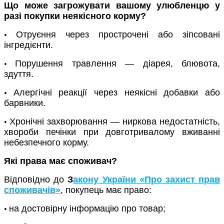
Що може загрожувати вашому улюбленцю у
разі покупки неякісного корму?
Отруєння через прострочені або зіпсовані
•
інгредієнти.
Порушення травлення — діарея, блювота,
•
здуття.
Алергічні реакції через неякісні добавки або
•
барвники.
Хронічні захворювання — ниркова недостатність,
•
хвороби печінки при довготривалому вживанні
небезпечного корму.
Які права має споживач?
Відповідно до
З
акону України «Про захист прав
споживачів»
, покупець має право:
на достовірну інформацію про товар;
•