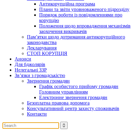
Антикорупційна програма
Плани та звіти уповноваженого підрозділу
Порядок роботи із повідомленнями про
корупцію
Положення щодо впровадження механізмів
заохочення викривачів
Пам’ятки щодо дотримання антикорупційного
законодавства
Декларування
СТОП КОРУПЦІЯ
Анонси
Для бджолярів
Нелегальні ЗЗР
Зв’язки з громадськістю
Звернення громадян
Графік особистого прийому громадян
Головним управлінням
Електронне звернення громадян
Безоплатна правова допомога
Консультативний центр захисту споживачів
Контакти