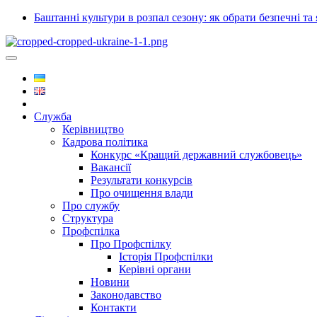
Баштанні культури в розпал сезону: як обрати безпечні та 
Служба
Керівництво
Кадрова політика
Конкурс «Кращий державний службовець»
Вакансії
Результати конкурсів
Про очищення влади
Про службу
Структура
Профспілка
Про Профспілку
Історія Профспілки
Керівні органи
Новини
Законодавство
Контакти