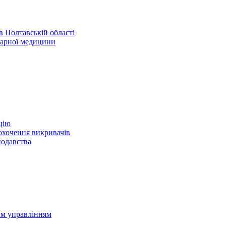
 Полтавській області
нарної медицини
цію
охочення викривачів
нодавства
им управлінням