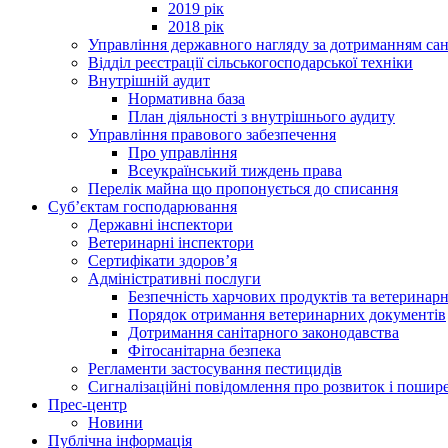
2019 рік
2018 рік
Управління державного нагляду за дотриманням сан
Відділ реєстрації сільськогосподарської техніки
Внутрішній аудит
Нормативна база
План діяльності з внутрішнього аудиту
Управління правового забезпечення
Про управління
Всеукраїнський тиждень права
Перелік майна що пропонується до списання
Суб’єктам господарювання
Державні інспектори
Ветеринарні інспектори
Сертифікати здоров’я
Адміністративні послуги
Безпечність харчових продуктів та ветеринар
Порядок отримання ветеринарних документів
Дотримання санітарного законодавства
Фітосанітарна безпека
Регламенти застосування пестицидів
Сигналізаційні повідомлення про розвиток і пошире
Прес-центр
Новини
Публічна інформація