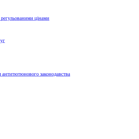
а регульованими цінами
луг
м антитютюнового законодавства