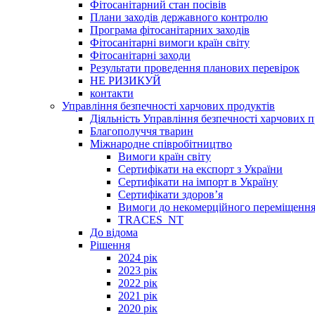
Фітосанітарний стан посівів
Плани заходів державного контролю
Програма фітосанітарних заходів
Фітосанітарні вимоги країн світу
Фітосанітарні заходи
Результати проведення планових перевірок
НЕ РИЗИКУЙ
контакти
Управління безпечності харчових продуктів
Діяльність Управління безпечності харчових п
Благополуччя тварин
Міжнародне співробітництво
Вимоги країн світу
Сертифікати на експорт з України
Сертифікати на імпорт в Україну
Сертифікати здоров’я
Вимоги до некомерційного переміщення
TRACES_NT
До відома
Рішення
2024 рік
2023 рік
2022 рік
2021 рік
2020 рік