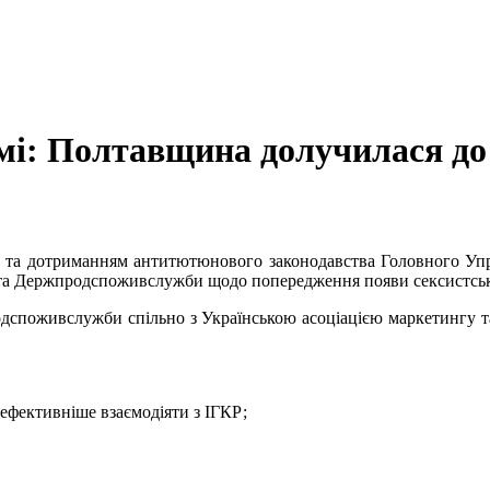
мі: Полтавщина долучилася до с
ою та дотриманням антитютюнового законодавства Головного У
ГКР та Держпродспоживслужби щодо попередження появи сексистськ
одспоживслужби спільно з Українською асоціацією маркетингу т
фективніше взаємодіяти з ІГКР;