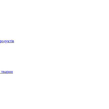
родуктів
 тварин