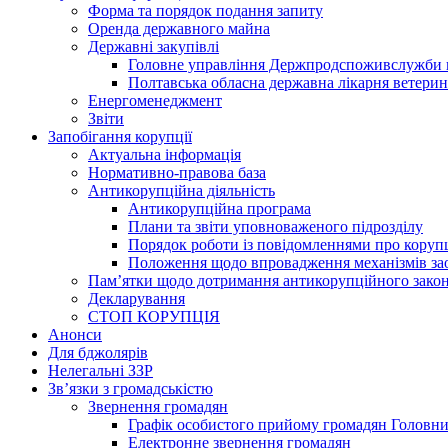
Форма та порядок подання запиту
Оренда державного майна
Державні закупівлі
Головне управління Держпродспоживслужби в
Полтавська обласна державна лікарня ветери
Енергоменеджмент
Звіти
Запобігання корупції
Актуальна інформація
Нормативно-правова база
Антикорупційна діяльність
Антикорупційна програма
Плани та звіти уповноваженого підрозділу
Порядок роботи із повідомленнями про коруп
Положення щодо впровадження механізмів за
Пам’ятки щодо дотримання антикорупційного зако
Декларування
СТОП КОРУПЦІЯ
Анонси
Для бджолярів
Нелегальні ЗЗР
Зв’язки з громадськістю
Звернення громадян
Графік особистого прийому громадян Головн
Електронне звернення громадян