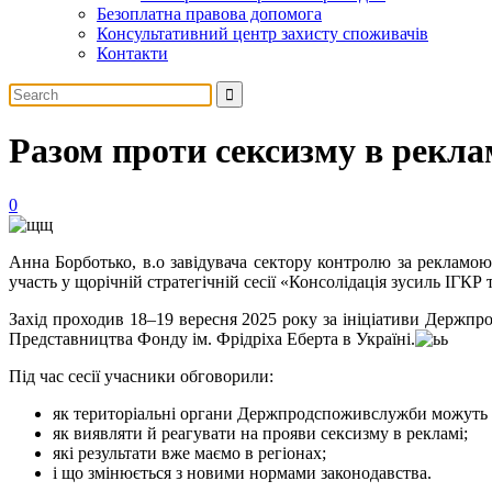
Безоплатна правова допомога
Консультативний центр захисту споживачів
Контакти
Разом проти сексизму в рекла
0
Анна Борботько, в.о завідувача сектору контролю за реклам
участь у щорічній стратегічній сесії «Консолідація зусиль І
Захід проходив 18–19 вересня 2025 року за ініціативи Держпр
Представництва Фонду ім. Фрідріха Еберта в Україні.
Під час сесії учасники обговорили:
як територіальні органи Держпродспоживслужби можуть е
як виявляти й реагувати на прояви сексизму в рекламі;
які результати вже маємо в регіонах;
і що змінюється з новими нормами законодавства.