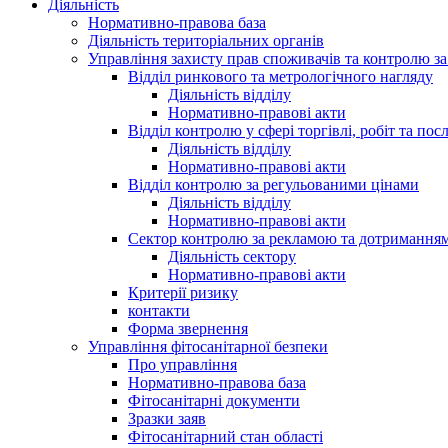
Діяльність
Нормативно-правова база
Діяльність територіальних органів
Управління захисту прав споживачів та контролю з
Відділ ринкового та метрологічного нагляду
Діяльність відділу
Нормативно-правові акти
Відділ контролю у сфері торгівлі, робіт та пос
Діяльність відділу
Нормативно-правові акти
Відділ контролю за регульованими цінами
Діяльність відділу
Нормативно-правові акти
Сектор контролю за рекламою та дотримання
Діяльність сектору
Нормативно-правові акти
Критерії ризику
контакти
Форма звернення
Управління фітосанітарної безпеки
Про управління
Нормативно-правова база
Фітосанітарні документи
Зразки заяв
Фітосанітарний стан області