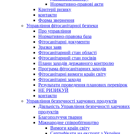
Нормативно-правові акти
Критерії ризику
контакти
Форма звернення
Управління фітосанітарної безпеки
Про управління
Нормативно-правова база
Фітосанітарні документи
Зразки заяв
Фітосанітарний стан області
Фітосанітарний стан посівів
Плани заходів державного контролю
Програма фітосанітарних заходів
Фітосанітарні вимоги країн світу
Фітосанітарні заходи
Результати проведення планових перевірок
НЕ РИЗИКУЙ
контакти
Управління безпечності харчових продуктів
Діяльність Управління безпечності харчових
продуктів
Благополуччя тварин
Міжнародне співробітництво
Вимоги країн світу
Сертифікати на експорт з України