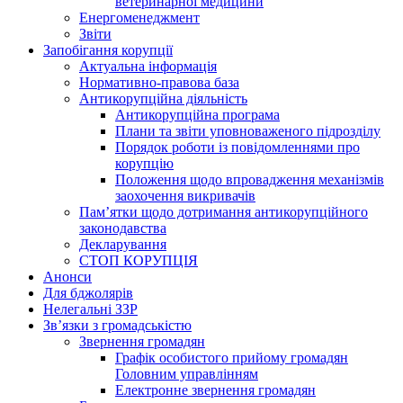
ветеринарної медицини
Енергоменеджмент
Звіти
Запобігання корупції
Актуальна інформація
Нормативно-правова база
Антикорупційна діяльність
Антикорупційна програма
Плани та звіти уповноваженого підрозділу
Порядок роботи із повідомленнями про
корупцію
Положення щодо впровадження механізмів
заохочення викривачів
Пам’ятки щодо дотримання антикорупційного
законодавства
Декларування
СТОП КОРУПЦІЯ
Анонси
Для бджолярів
Нелегальні ЗЗР
Зв’язки з громадськістю
Звернення громадян
Графік особистого прийому громадян
Головним управлінням
Електронне звернення громадян