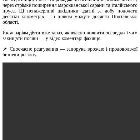
через стрімке поширення марокканської сарани та італійського
пруса. Ці ненажерливі шкідники здатні за добу подолати
десятки кілометрів — і цілком можуть досягти Полтавської
області.
Як аграріям діяти вже зараз, як вчасно виявити осередки і чим
захищати посіви — у відео коментарі фахівця.
📌 Своєчасне реагування — запорука врожаю і продовольчої
безпеки регіону.