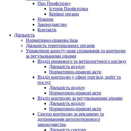
Про Профспілку
Історія Профспілки
Керівні органи
Новини
Законодавство
Контакти
Діяльність
Нормативно-правова база
Діяльність територіальних органів
Управління захисту прав споживачів та контролю
за регульованими цінами
Відділ ринкового та метрологічного нагляду
Діяльність відділу
Нормативно-правові акти
Відділ контролю у сфері торгівлі, робіт та
послуг
Діяльність відділу
Нормативно-правові акти
Відділ контролю за регульованими цінами
Діяльність відділу
Нормативно-правові акти
Сектор контролю за рекламою та
дотриманням антитютюнового
законодавства
Діяльність сектору