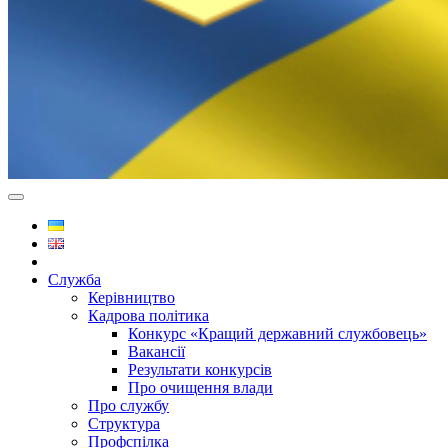
Служба
Керівництво
Кадрова політика
Конкурс «Кращий державний службовець»
Вакансії
Результати конкурсів
Про очищення влади
Про службу
Структура
Профспілка