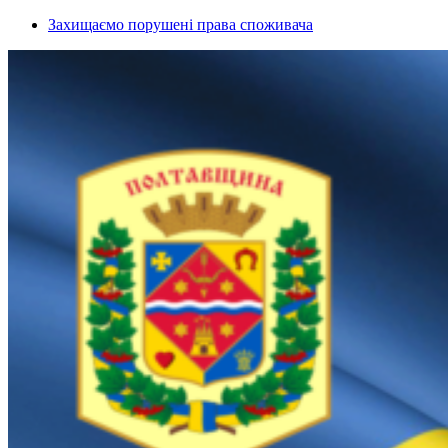
Захищаємо порушені права споживача