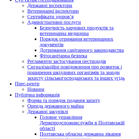
Державні інспектори
Ветеринарні інспектори
Сертифікати здоров’я
Адміністративні послуги
Безпечність харчових продуктів та
ветеринарна медицина
Порядок отримання ветеринарних
документів
Дотримання санітарного законодавства
Фітосанітарна безпека
Регламенти застосування пестицидів
Сигналізаційні повідомлення про розвиток і
поширення шкідливих організмів та заходи
захисту сільськогосподарських та інших угідь
Прес-центр
Новини
Публічна інформація
Форма та порядок подання запиту
Оренда державного майна
Державні закупівлі
Головне управління
Держпродспоживслужби в Полтавській
області
Полтавська обласна державна лікарня