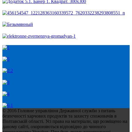
© 2016 Головне управління Державної служби з питань
безпечності харчових продуктів та захисту споживачів в
Полтавській області. Усі права на матеріали, що розміщено на
даному сайті, охороняються відповідно до чинного
законодавства України. При будь-якому використанні