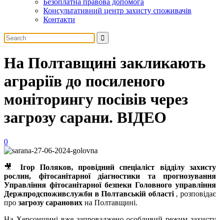
Безоплатна правова допомога
Консультативний центр захисту споживачів
Контакти
На Полтавщині закликають
аграріїв до посиленого
моніторингу посівів через
загрозу сарани. ВІДЕО
0
🎥
Ігор Поляков, провідний спеціаліст відділу захисту
рослин, фітосанітарної діагностики та прогнозування
Управління фітосанітарної безпеки Головного управління
Держпродспоживслужби в Полтавській області
, розповідає
про
загрозу саранових
на Полтавщині.
На Херсонщині вже запроваджено особливий режим захисту