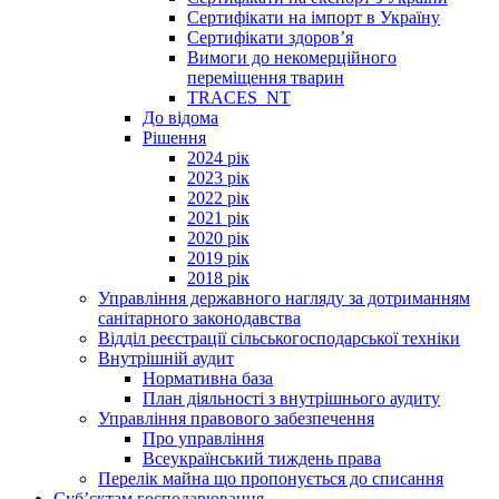
Сертифікати на імпорт в Україну
Сертифікати здоров’я
Вимоги до некомерційного
переміщення тварин
TRACES_NT
До відома
Рішення
2024 рік
2023 рік
2022 рік
2021 рік
2020 рік
2019 рік
2018 рік
Управління державного нагляду за дотриманням
санітарного законодавства
Відділ реєстрації сільськогосподарської техніки
Внутрішній аудит
Нормативна база
План діяльності з внутрішнього аудиту
Управління правового забезпечення
Про управління
Всеукраїнський тиждень права
Перелік майна що пропонується до списання
Суб’єктам господарювання