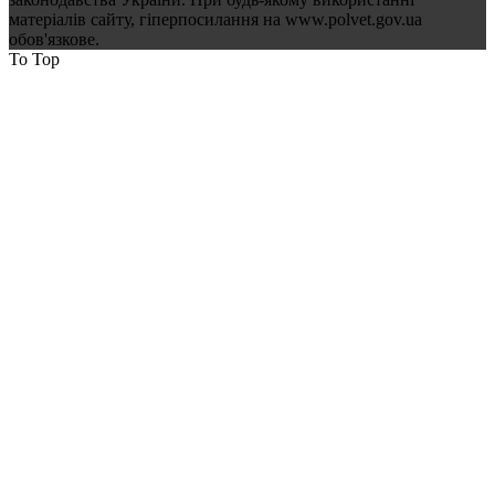
матеріалів сайту, гіперпосилання на www.polvet.gov.ua
обов'язкове.
To Top