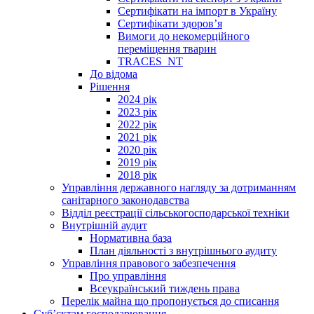
Сертифікати на імпорт в Україну
Сертифікати здоров’я
Вимоги до некомерційного
переміщення тварин
TRACES_NT
До відома
Рішення
2024 рік
2023 рік
2022 рік
2021 рік
2020 рік
2019 рік
2018 рік
Управління державного нагляду за дотриманням
санітарного законодавства
Відділ реєстрації сільськогосподарської техніки
Внутрішній аудит
Нормативна база
План діяльності з внутрішнього аудиту
Управління правового забезпечення
Про управління
Всеукраїнський тиждень права
Перелік майна що пропонується до списання
Суб’єктам господарювання