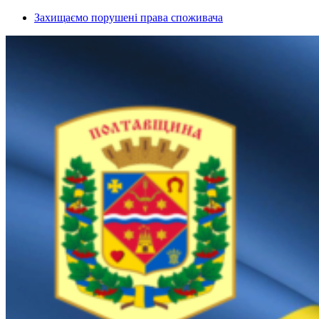
Захищаємо порушені права споживача