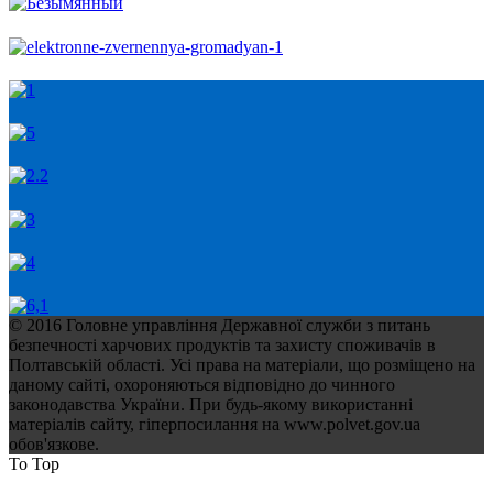
© 2016 Головне управління Державної служби з питань
безпечності харчових продуктів та захисту споживачів в
Полтавській області. Усі права на матеріали, що розміщено на
даному сайті, охороняються відповідно до чинного
законодавства України. При будь-якому використанні
матеріалів сайту, гіперпосилання на www.polvet.gov.ua
обов'язкове.
To Top