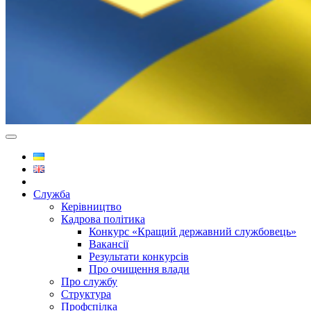
Служба
Керівництво
Кадрова політика
Конкурс «Кращий державний службовець»
Вакансії
Результати конкурсів
Про очищення влади
Про службу
Структура
Профспілка