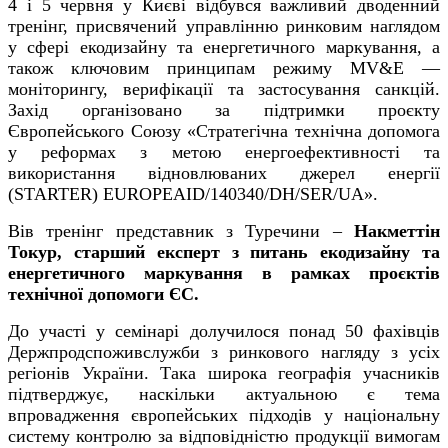
4 і 5 червня у Києві відбувся важливий дводенний
тренінг, присвячений управлінню ринковим наглядом
у сфері екодизайну та енергетичного маркування, а
також ключовим принципам режиму
MV&E
—
моніторингу, верифікації та застосування санкцій.
Захід організовано за підтримки проєкту
Європейського Союзу «Стратегічна технічна допомога
у реформах з метою енергоефективності та
використання відновлюваних джерел енергії
(STARTER) EUROPEAID/140340/DH/SER/UA».
Вів тренінг представник з
Туречини –
Накметтін
Токур, старший експерт з питань екодизайну та
енергетичного маркування в рамках проєктів
технічної допомоги ЄС.
До участі у семінарі долучилося понад 50 фахівців
Держпродспоживслужби з ринкового нагляду з усіх
регіонів України. Така широка географія учасників
підтверджує, наскільки актуальною є тема
впровадження європейських підходів у національну
систему контролю за відповідністю продукції вимогам