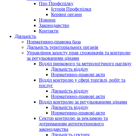
Про Профспілку
Історія Профспілки
Керівні органи
Новини
Законодавство
Контакти
Діяльність
Нормативно-правова база
Діяльність територіальних органів
Управління захисту прав споживачів та контролю
за регульованими цінами
Відділ ринкового та метрологічного нагляду
Діяльність відділу
Нормативно-правові акти
Відділ контролю у сфері торгівлі, робіт та
послуг
Діяльність відділу
Нормативно-правові акти
Відділ контролю за регульованими цінами
Діяльність відділу
Нормативно-правові акти
Сектор контролю за рекламою та
дотриманням антитютюнового
законодавства
Діяльність сектору