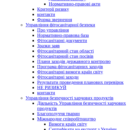
Нормативно-правові акти
Критерії ризику
контакти
Форма звернення
Управління фітосанітарної безпеки
Про управління
Нормативно-правова база
Фітосанітарні документи
Зразки заяв
Фітосанітарний стан області
Фітосанітарний стан посівів
Плани заходів державного контролю
Програма фітосанітарних заходів
Фітосанітарні вимоги країн світу
Фітосанітарні заходи
Результати проведення планових перевірок
НЕ РИЗИКУЙ
контакти
Управління безпечності харчових продуктів
Діяльність Управління безпечності харчових
продуктів
Благополуччя тварин
Міжнародне співробітництво
Вимоги країн світу
Сертифікати на експорт з України