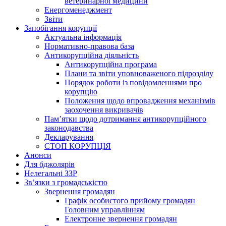
ветеринарної медицини
Енергоменеджмент
Звіти
Запобігання корупції
Актуальна інформація
Нормативно-правова база
Антикорупційна діяльність
Антикорупційна програма
Плани та звіти уповноваженого підрозділу
Порядок роботи із повідомленнями про
корупцію
Положення щодо впровадження механізмів
заохочення викривачів
Пам’ятки щодо дотримання антикорупційного
законодавства
Декларування
СТОП КОРУПЦІЯ
Анонси
Для бджолярів
Нелегальні ЗЗР
Зв’язки з громадськістю
Звернення громадян
Графік особистого прийому громадян
Головним управлінням
Електронне звернення громадян