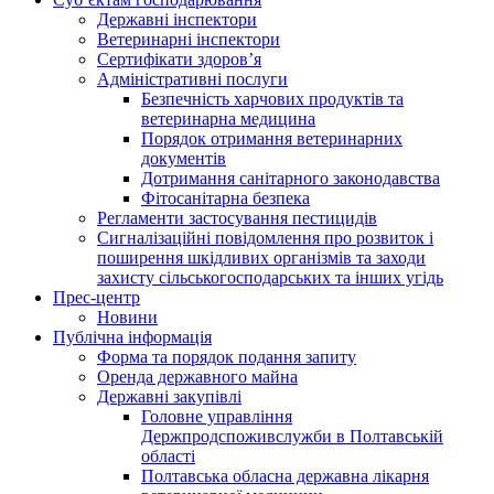
Державні інспектори
Ветеринарні інспектори
Сертифікати здоров’я
Адміністративні послуги
Безпечність харчових продуктів та
ветеринарна медицина
Порядок отримання ветеринарних
документів
Дотримання санітарного законодавства
Фітосанітарна безпека
Регламенти застосування пестицидів
Сигналізаційні повідомлення про розвиток і
поширення шкідливих організмів та заходи
захисту сільськогосподарських та інших угідь
Прес-центр
Новини
Публічна інформація
Форма та порядок подання запиту
Оренда державного майна
Державні закупівлі
Головне управління
Держпродспоживслужби в Полтавській
області
Полтавська обласна державна лікарня