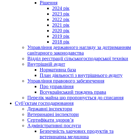
Рішення
2024 рік
2023 рік
2022 рік
2021 рік
2020 рік
2019 рік
2018 рік
Управління державного нагляду за дотриманням
санітарного законодавства
Відділ реєстрації сільськогосподарської техніки
Внутрішній аудит
Нормативна база
План діяльності з внутрішнього аудиту
Управління правового забезпечення
Про управління
Всеукраїнський тиждень права
Перелік майна що пропонується до списання
Суб’єктам господарювання
Державні інспектори
Ветеринарні інспектори
Сертифікати здоров’я
Адміністративні послуги
Безпечність харчових продуктів та
ветеринарна медицина