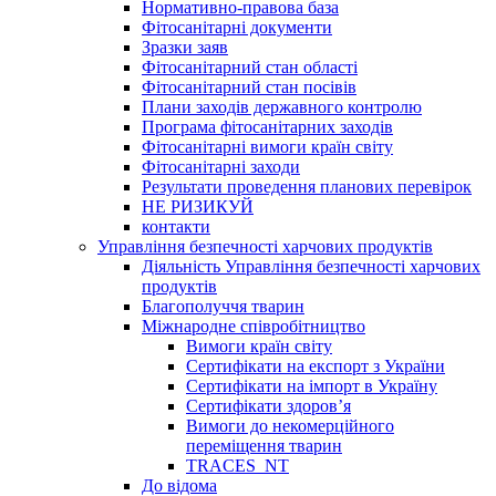
Нормативно-правова база
Фітосанітарні документи
Зразки заяв
Фітосанітарний стан області
Фітосанітарний стан посівів
Плани заходів державного контролю
Програма фітосанітарних заходів
Фітосанітарні вимоги країн світу
Фітосанітарні заходи
Результати проведення планових перевірок
НЕ РИЗИКУЙ
контакти
Управління безпечності харчових продуктів
Діяльність Управління безпечності харчових
продуктів
Благополуччя тварин
Міжнародне співробітництво
Вимоги країн світу
Сертифікати на експорт з України
Сертифікати на імпорт в Україну
Сертифікати здоров’я
Вимоги до некомерційного
переміщення тварин
TRACES_NT
До відома