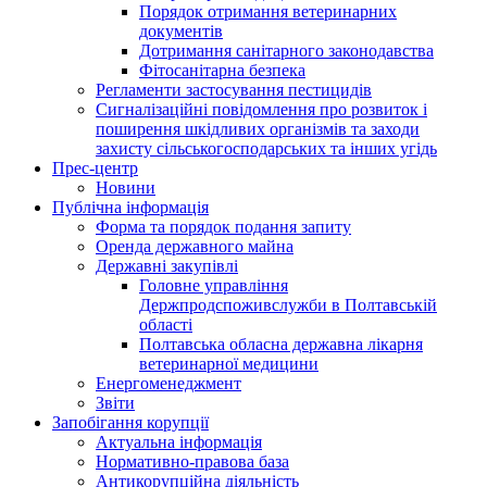
Порядок отримання ветеринарних
документів
Дотримання санітарного законодавства
Фітосанітарна безпека
Регламенти застосування пестицидів
Сигналізаційні повідомлення про розвиток і
поширення шкідливих організмів та заходи
захисту сільськогосподарських та інших угідь
Прес-центр
Новини
Публічна інформація
Форма та порядок подання запиту
Оренда державного майна
Державні закупівлі
Головне управління
Держпродспоживслужби в Полтавській
області
Полтавська обласна державна лікарня
ветеринарної медицини
Енергоменеджмент
Звіти
Запобігання корупції
Актуальна інформація
Нормативно-правова база
Антикорупційна діяльність