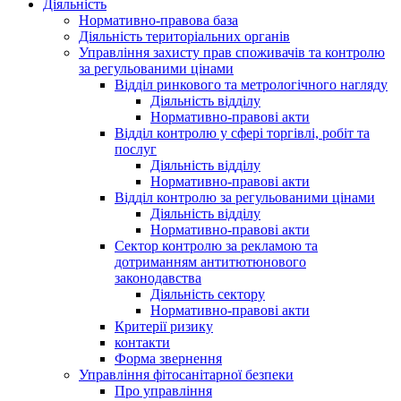
Діяльність
Нормативно-правова база
Діяльність територіальних органів
Управління захисту прав споживачів та контролю
за регульованими цінами
Відділ ринкового та метрологічного нагляду
Діяльність відділу
Нормативно-правові акти
Відділ контролю у сфері торгівлі, робіт та
послуг
Діяльність відділу
Нормативно-правові акти
Відділ контролю за регульованими цінами
Діяльність відділу
Нормативно-правові акти
Сектор контролю за рекламою та
дотриманням антитютюнового
законодавства
Діяльність сектору
Нормативно-правові акти
Критерії ризику
контакти
Форма звернення
Управління фітосанітарної безпеки
Про управління