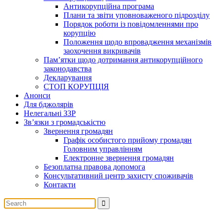
Антикорупційна програма
Плани та звіти уповноваженого підрозділу
Порядок роботи із повідомленнями про
корупцію
Положення щодо впровадження механізмів
заохочення викривачів
Пам’ятки щодо дотримання антикорупційного
законодавства
Декларування
СТОП КОРУПЦІЯ
Анонси
Для бджолярів
Нелегальні ЗЗР
Зв’язки з громадськістю
Звернення громадян
Графік особистого прийому громадян
Головним управлінням
Електронне звернення громадян
Безоплатна правова допомога
Консультативний центр захисту споживачів
Контакти