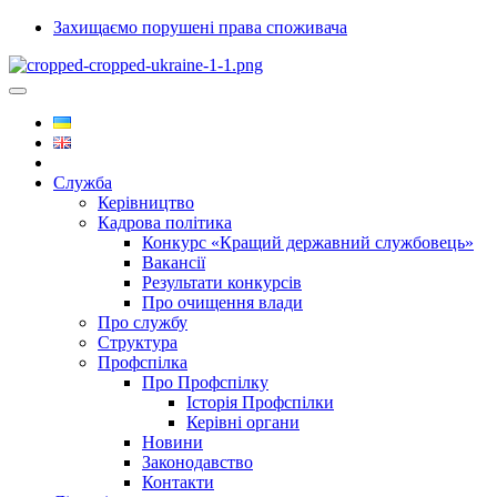
Захищаємо порушені права споживача
Служба
Керівництво
Кадрова політика
Конкурс «Кращий державний службовець»
Вакансії
Результати конкурсів
Про очищення влади
Про службу
Структура
Профспілка
Про Профспілку
Історія Профспілки
Керівні органи
Новини
Законодавство
Контакти