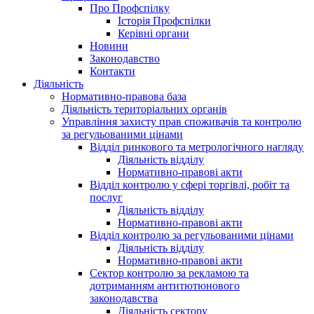
Про Профспілку
Історія Профспілки
Керівні органи
Новини
Законодавство
Контакти
Діяльність
Нормативно-правова база
Діяльність територіальних органів
Управління захисту прав споживачів та контролю
за регульованими цінами
Відділ ринкового та метрологічного нагляду
Діяльність відділу
Нормативно-правові акти
Відділ контролю у сфері торгівлі, робіт та
послуг
Діяльність відділу
Нормативно-правові акти
Відділ контролю за регульованими цінами
Діяльність відділу
Нормативно-правові акти
Сектор контролю за рекламою та
дотриманням антитютюнового
законодавства
Діяльність сектору