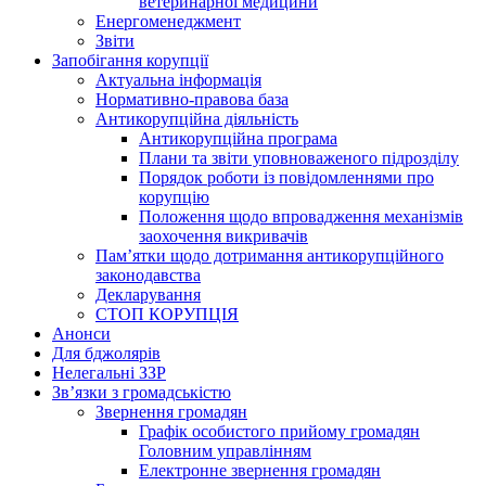
ветеринарної медицини
Енергоменеджмент
Звіти
Запобігання корупції
Актуальна інформація
Нормативно-правова база
Антикорупційна діяльність
Антикорупційна програма
Плани та звіти уповноваженого підрозділу
Порядок роботи із повідомленнями про
корупцію
Положення щодо впровадження механізмів
заохочення викривачів
Пам’ятки щодо дотримання антикорупційного
законодавства
Декларування
СТОП КОРУПЦІЯ
Анонси
Для бджолярів
Нелегальні ЗЗР
Зв’язки з громадськістю
Звернення громадян
Графік особистого прийому громадян
Головним управлінням
Електронне звернення громадян