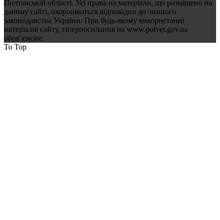
Полтавській області. Усі права на матеріали, що розміщено на
даному сайті, охороняються відповідно до чинного
законодавства України. При будь-якому використанні
матеріалів сайту, гіперпосилання на www.polvet.gov.ua
обов'язкове.
To Top