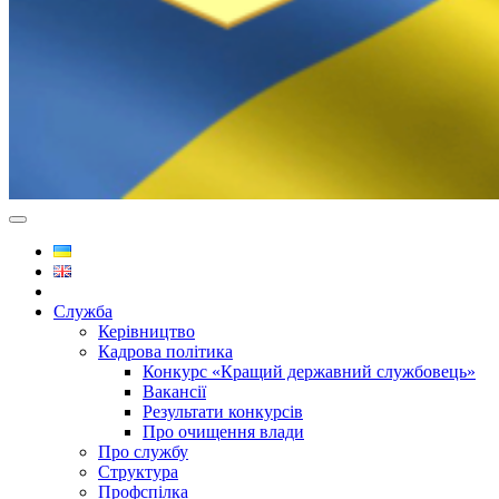
Служба
Керівництво
Кадрова політика
Конкурс «Кращий державний службовець»
Вакансії
Результати конкурсів
Про очищення влади
Про службу
Структура
Профспілка