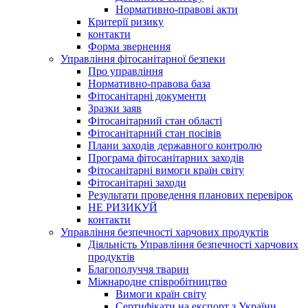
Нормативно-правові акти
Критерії ризику
контакти
Форма звернення
Управління фітосанітарної безпеки
Про управління
Нормативно-правова база
Фітосанітарні документи
Зразки заяв
Фітосанітарний стан області
Фітосанітарний стан посівів
Плани заходів державного контролю
Програма фітосанітарних заходів
Фітосанітарні вимоги країн світу
Фітосанітарні заходи
Результати проведення планових перевірок
НЕ РИЗИКУЙ
контакти
Управління безпечності харчових продуктів
Діяльність Управління безпечності харчових
продуктів
Благополуччя тварин
Міжнародне співробітництво
Вимоги країн світу
Сертифікати на експорт з України