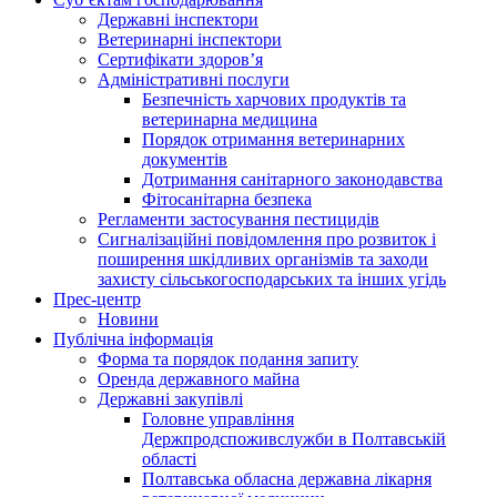
Державні інспектори
Ветеринарні інспектори
Сертифікати здоров’я
Адміністративні послуги
Безпечність харчових продуктів та
ветеринарна медицина
Порядок отримання ветеринарних
документів
Дотримання санітарного законодавства
Фітосанітарна безпека
Регламенти застосування пестицидів
Сигналізаційні повідомлення про розвиток і
поширення шкідливих організмів та заходи
захисту сільськогосподарських та інших угідь
Прес-центр
Новини
Публічна інформація
Форма та порядок подання запиту
Оренда державного майна
Державні закупівлі
Головне управління
Держпродспоживслужби в Полтавській
області
Полтавська обласна державна лікарня