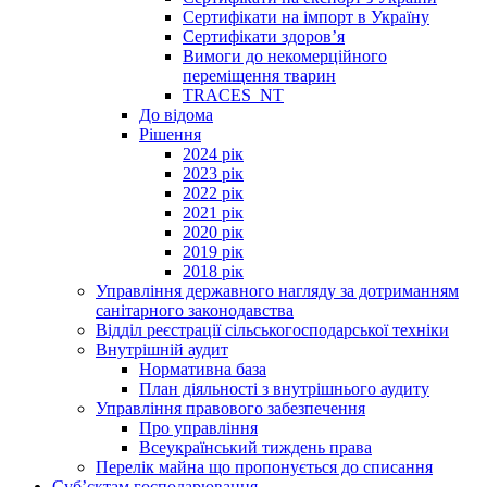
Сертифікати на імпорт в Україну
Сертифікати здоров’я
Вимоги до некомерційного
переміщення тварин
TRACES_NT
До відома
Рішення
2024 рік
2023 рік
2022 рік
2021 рік
2020 рік
2019 рік
2018 рік
Управління державного нагляду за дотриманням
санітарного законодавства
Відділ реєстрації сільськогосподарської техніки
Внутрішній аудит
Нормативна база
План діяльності з внутрішнього аудиту
Управління правового забезпечення
Про управління
Всеукраїнський тиждень права
Перелік майна що пропонується до списання
Суб’єктам господарювання