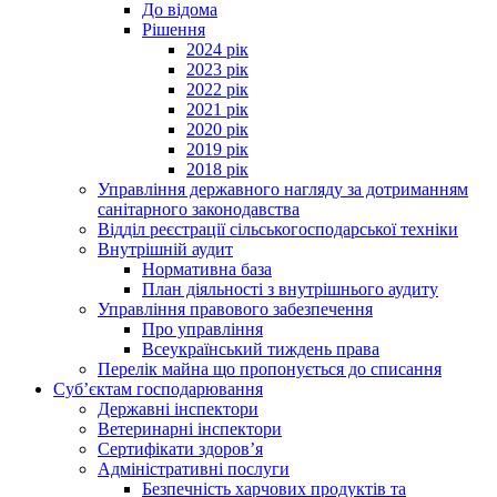
До відома
Рішення
2024 рік
2023 рік
2022 рік
2021 рік
2020 рік
2019 рік
2018 рік
Управління державного нагляду за дотриманням
санітарного законодавства
Відділ реєстрації сільськогосподарської техніки
Внутрішній аудит
Нормативна база
План діяльності з внутрішнього аудиту
Управління правового забезпечення
Про управління
Всеукраїнський тиждень права
Перелік майна що пропонується до списання
Суб’єктам господарювання
Державні інспектори
Ветеринарні інспектори
Сертифікати здоров’я
Адміністративні послуги
Безпечність харчових продуктів та