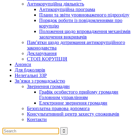
Антикорупційна діяльність
Антикорупційна програма
Плани та звіти уповноваженого підрозділу
Порядок роботи із повідомленнями про
корупцію
Положення щодо впровадження механізмів
заохочення викривачів
Пам’ятки щодо дотримання антикорупційного
законодавства
Декларування
СТОП КОРУПЦІЯ
Анонси
Для бджолярів
Нелегальні ЗЗР
Зв’язки з громадськістю
Звернення громадян
Графік особистого прийому громадян
Головним управлінням
Електронне звернення громадян
Безоплатна правова допомога
Консультативний центр захисту споживачів
Контакти