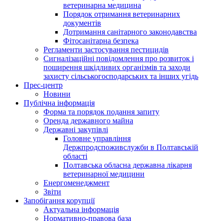
ветеринарна медицина
Порядок отримання ветеринарних
документів
Дотримання санітарного законодавства
Фітосанітарна безпека
Регламенти застосування пестицидів
Сигналізаційні повідомлення про розвиток і
поширення шкідливих організмів та заходи
захисту сільськогосподарських та інших угідь
Прес-центр
Новини
Публічна інформація
Форма та порядок подання запиту
Оренда державного майна
Державні закупівлі
Головне управління
Держпродспоживслужби в Полтавській
області
Полтавська обласна державна лікарня
ветеринарної медицини
Енергоменеджмент
Звіти
Запобігання корупції
Актуальна інформація
Нормативно-правова база