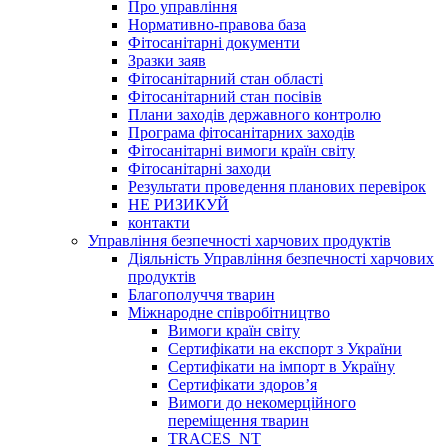
Про управління
Нормативно-правова база
Фітосанітарні документи
Зразки заяв
Фітосанітарний стан області
Фітосанітарний стан посівів
Плани заходів державного контролю
Програма фітосанітарних заходів
Фітосанітарні вимоги країн світу
Фітосанітарні заходи
Результати проведення планових перевірок
НЕ РИЗИКУЙ
контакти
Управління безпечності харчових продуктів
Діяльність Управління безпечності харчових
продуктів
Благополуччя тварин
Міжнародне співробітництво
Вимоги країн світу
Сертифікати на експорт з України
Сертифікати на імпорт в Україну
Сертифікати здоров’я
Вимоги до некомерційного
переміщення тварин
TRACES_NT