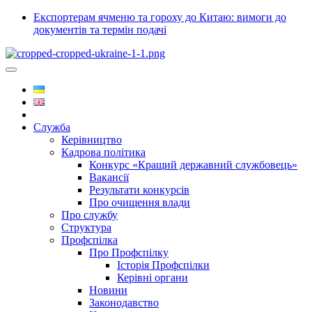
Експортерам ячменю та гороху до Китаю: вимоги до
документів та термін подачі
Служба
Керівництво
Кадрова політика
Конкурс «Кращий державний службовець»
Вакансії
Результати конкурсів
Про очищення влади
Про службу
Структура
Профспілка
Про Профспілку
Історія Профспілки
Керівні органи
Новини
Законодавство