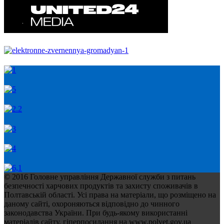
© 2016 Головне управління Державної служби з питань
безпечності харчових продуктів та захисту споживачів в
Полтавській області. Усі права на матеріали, що розміщено на
даному сайті, охороняються відповідно до чинного
законодавства України. При будь-якому використанні
матеріалів сайту, гіперпосилання на www.polvet.gov.ua