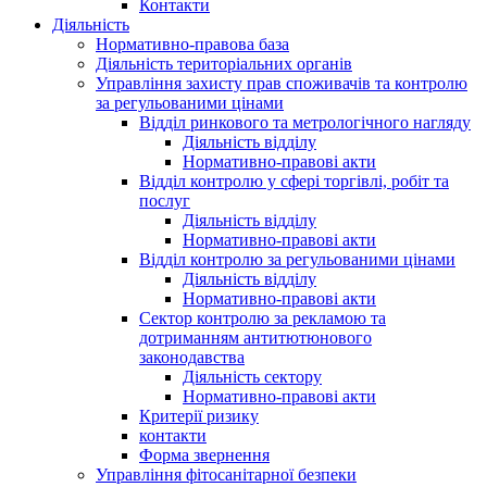
Контакти
Діяльність
Нормативно-правова база
Діяльність територіальних органів
Управління захисту прав споживачів та контролю
за регульованими цінами
Відділ ринкового та метрологічного нагляду
Діяльність відділу
Нормативно-правові акти
Відділ контролю у сфері торгівлі, робіт та
послуг
Діяльність відділу
Нормативно-правові акти
Відділ контролю за регульованими цінами
Діяльність відділу
Нормативно-правові акти
Сектор контролю за рекламою та
дотриманням антитютюнового
законодавства
Діяльність сектору
Нормативно-правові акти
Критерії ризику
контакти
Форма звернення
Управління фітосанітарної безпеки