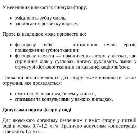
У невеликих кількостях сполуки фтору:
зміцнюють зубну емаль,
запобігають розвитку карієсу.
Проте їх надлишок може призвести до:
флюорозу зубів — потемніння емалі, ерозії,
пошкодження зубної тканини;
флюорозу скелета — накопичення фтору у кістках, що
спричиняє біль у суглобах, погану рухливість, зміни у
структурі кісткової тканини та кальцифікацію зв’язок.
Тривалий вплив великих доз фтору може викликати також
отруєння, яке проявляється:
нудотою, блюванням, болем у животі,
спазмами та конвульсіями у важких випадках.
Допустима норма фтору у воді
Для людського організму безпечним є вміст фтору у питній
воді в межах 0,7–1,2 мг/л. Гранично допустима концентрація
становить 1,5 мг/л.