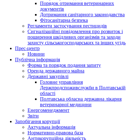
Порядок отримання ветеринарних
документів
Дотримання санітарного законодавства
Фітосанітарна безпека
Регламенти застосування пестицидів
Сигналізаційні повідомлення про розвиток і
поширення шкідливих організмів та заходи
захисту сільськогосподарських та інших угідь
Прес-центр
Новини
Публічна інформація
Форма та порядок подання запиту
Оренда державного майна
Державні закупівлі
Головне управління
Держпродспоживслужби в Полтавській
області
Полтавська обласна державна лікарня
ветеринарної медицини
Енергоменеджмент
Звіти
Запобігання корупції
Актуальна інформація
Нормативно-правова база
Антикорупційна діяльність