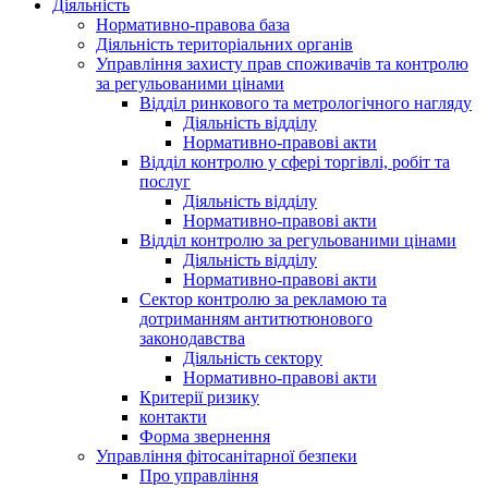
Діяльність
Нормативно-правова база
Діяльність територіальних органів
Управління захисту прав споживачів та контролю
за регульованими цінами
Відділ ринкового та метрологічного нагляду
Діяльність відділу
Нормативно-правові акти
Відділ контролю у сфері торгівлі, робіт та
послуг
Діяльність відділу
Нормативно-правові акти
Відділ контролю за регульованими цінами
Діяльність відділу
Нормативно-правові акти
Сектор контролю за рекламою та
дотриманням антитютюнового
законодавства
Діяльність сектору
Нормативно-правові акти
Критерії ризику
контакти
Форма звернення
Управління фітосанітарної безпеки
Про управління