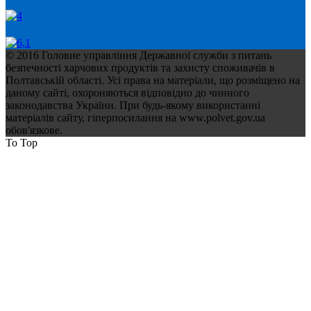
© 2016 Головне управління Державної служби з питань
безпечності харчових продуктів та захисту споживачів в
Полтавській області. Усі права на матеріали, що розміщено на
даному сайті, охороняються відповідно до чинного
законодавства України. При будь-якому використанні
матеріалів сайту, гіперпосилання на www.polvet.gov.ua
обов'язкове.
To Top