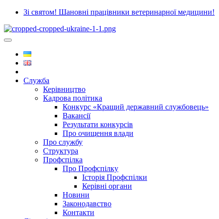
Зі святом! Шановні працівники ветеринарної медицини!
Служба
Керівництво
Кадрова політика
Конкурс «Кращий державний службовець»
Вакансії
Результати конкурсів
Про очищення влади
Про службу
Структура
Профспілка
Про Профспілку
Історія Профспілки
Керівні органи
Новини
Законодавство
Контакти