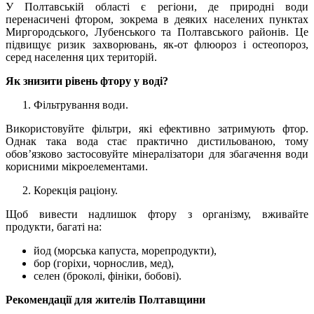
У Полтавській області є регіони, де природні води
перенасичені фтором, зокрема в деяких населених пунктах
Миргородського, Лубенського та Полтавського районів. Це
підвищує ризик захворювань, як-от флюороз і остеопороз,
серед населення цих територій.
Як знизити рівень фтору у воді?
Фільтрування води.
Використовуйте фільтри, які ефективно затримують фтор.
Однак така вода стає практично дистильованою, тому
обов’язково застосовуйте мінералізатори для збагачення води
корисними мікроелементами.
Корекція раціону.
Щоб вивести надлишок фтору з організму, вживайте
продукти, багаті на:
йод (морська капуста, морепродукти),
бор (горіхи, чорнослив, мед),
селен (броколі, фініки, бобові).
Рекомендації для жителів Полтавщини