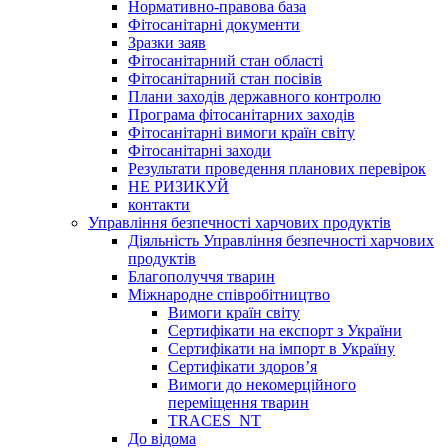
Нормативно-правова база
Фітосанітарні документи
Зразки заяв
Фітосанітарний стан області
Фітосанітарний стан посівів
Плани заходів державного контролю
Програма фітосанітарних заходів
Фітосанітарні вимоги країн світу
Фітосанітарні заходи
Результати проведення планових перевірок
НЕ РИЗИКУЙ
контакти
Управління безпечності харчових продуктів
Діяльність Управління безпечності харчових
продуктів
Благополуччя тварин
Міжнародне співробітництво
Вимоги країн світу
Сертифікати на експорт з України
Сертифікати на імпорт в Україну
Сертифікати здоров’я
Вимоги до некомерційного
переміщення тварин
TRACES_NT
До відома