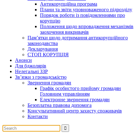
Антикорупційна програма
Плани та звіти уповноваженого підрозділу
Порядок роботи із повідомленнями про
корупцію
Положення щодо впровадження механізмів
заохочення викривачів
Пам’ятки щодо дотримання антикорупційного
законодавства
Декларування
СТОП КОРУПЦІЯ
Анонси
Для бджолярів
Нелегальні ЗЗР
Зв’язки з громадськістю
Звернення громадян
Графік особистого прийому громадян
Головним управлінням
Електронне звернення громадян
Безоплатна правова допомога
Консультативний центр захисту споживачів
Контакти