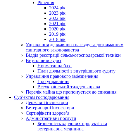
Рішення
2024 рік
2023 рік
2022 рік
2021 рік
2020 рік
2019 рік
2018 рік
Управління державного нагляду за дотриманням
санітарного законодавства
Відділ реєстрації сільськогосподарської техніки
Внутрішній аудит
Нормативна база
План діяльності з внутрішнього аудиту
Управління правового забезпечення
Про управління
Всеукраїнський тиждень права
Перелік майна що пропонується до списання
Суб’єктам господарювання
Державні інспектори
Ветеринарні інспектори
Сертифікати здоров’я
Адміністративні послуги
Безпечність харчових продуктів та
ветеринарна медицина