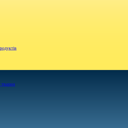
родуктів
 тварин