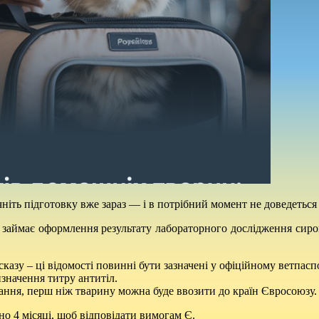
іть підготовку вже зараз — і в потрібний момент не доведеться
аймає оформлення результату лабораторного дослідження сироват
азу – ці відомості повинні бути зазначені у офіційному ветпасп
изначення титру антитіл.
вання, перш ніж тварину можна буде ввозити до країн Євросоюзу.
о 4 місяці, щоб відповідати вимогам Є.