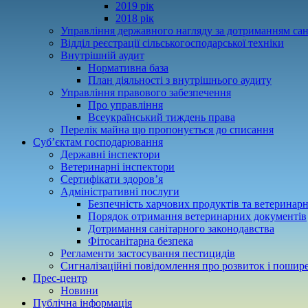
2019 рік
2018 рік
Управління державного нагляду за дотриманням сан
Відділ реєстрації сільськогосподарської техніки
Внутрішній аудит
Нормативна база
План діяльності з внутрішнього аудиту
Управління правового забезпечення
Про управління
Всеукраїнський тиждень права
Перелік майна що пропонується до списання
Суб’єктам господарювання
Державні інспектори
Ветеринарні інспектори
Сертифікати здоров’я
Адміністративні послуги
Безпечність харчових продуктів та ветеринар
Порядок отримання ветеринарних документів
Дотримання санітарного законодавства
Фітосанітарна безпека
Регламенти застосування пестицидів
Сигналізаційні повідомлення про розвиток і пошире
Прес-центр
Новини
Публічна інформація