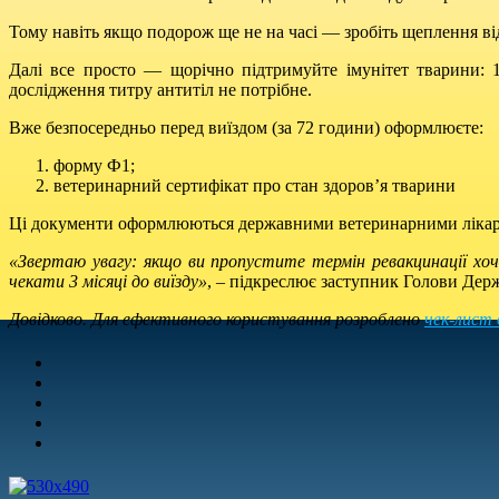
Тому навіть якщо подорож ще не на часі — зробіть щеплення від 
Далі все просто — щорічно підтримуйте імунітет тварини:
дослідження титру антитіл не потрібне.
Вже безпосередньо перед виїздом (за 72 години) оформлюєте:
форму Ф1;
ветеринарний сертифікат про стан здоров’я тварини
Ці документи оформлюються державними ветеринарними лікаря
«Звертаю увагу: якщо ви пропустите термін ревакцинації хо
чекати 3 місяці до виїзду»
, – підкреслює заступник Голови Д
Довідково. Для ефективного користування розроблено
чек-лист 