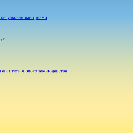
а регульованими цінами
луг
м антитютюнового законодавства