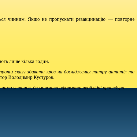
еться чинним. Якщо не пропускати ревакцинацію — повторне
ють лише кілька годин.
я проти сказу здавати кров на дослідження титру антитіл та
ктор Володимир Кустуров.
ними установ, де можливо оформити необхідні процедури.