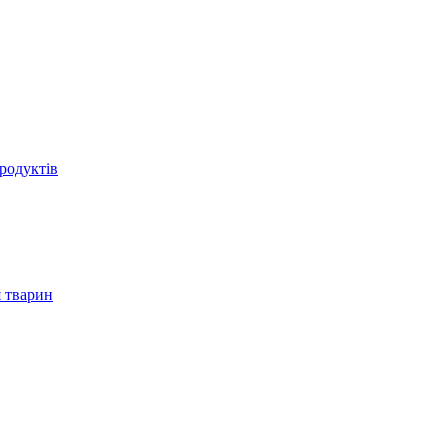
родуктів
 тварин