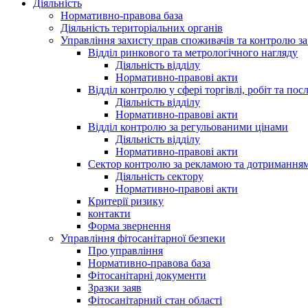
Діяльність
Нормативно-правова база
Діяльність територіальних органів
Управління захисту прав споживачів та контролю з
Відділ ринкового та метрологічного нагляду
Діяльність відділу
Нормативно-правові акти
Відділ контролю у сфері торгівлі, робіт та пос
Діяльність відділу
Нормативно-правові акти
Відділ контролю за регульованими цінами
Діяльність відділу
Нормативно-правові акти
Сектор контролю за рекламою та дотримання
Діяльність сектору
Нормативно-правові акти
Критерії ризику
контакти
Форма звернення
Управління фітосанітарної безпеки
Про управління
Нормативно-правова база
Фітосанітарні документи
Зразки заяв
Фітосанітарний стан області