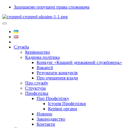
Захищаємо порушені права споживача
Служба
Керівництво
Кадрова політика
Конкурс «Кращий державний службовець»
Вакансії
Результати конкурсів
Про очищення влади
Про службу
Структура
Профспілка
Про Профспілку
Історія Профспілки
Керівні органи
Новини
Законодавство
Контакти