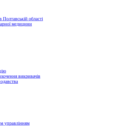
 Полтавській області
нарної медицини
цію
охочення викривачів
нодавства
им управлінням