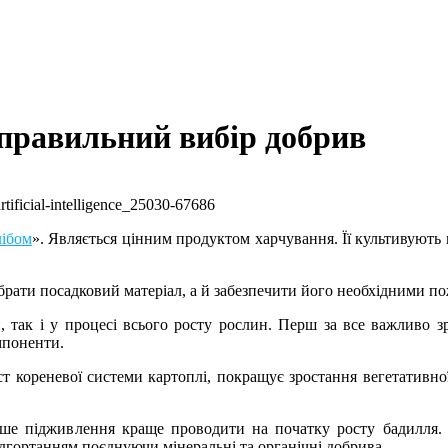
 правильний вибір добрив
лібом
». Являється цінним продуктом харчування. Її культивують 
ати посадковий матеріал, а й забезпечити його необхідними по
, так і у процесі всього росту рослин. Перш за все важливо з
омпоненти.
 кореневої системи картоплі, покращує зростання вегетативної
рше підживлення краще проводити на початку росту бадилля. Во
гортанням поєднуючи мінеральні та органічні добрива.