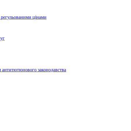
а регульованими цінами
луг
м антитютюнового законодавства