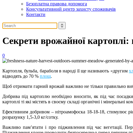
Безоплатна правова допомога
Консультативний центр захисту споживачів
Контакти
Секрети врожайної картоплі:
0
Картопля, бульба, бараболя в народі її ще називають «другим
х
відводять до 70 %
площ
.
Щоб отримати гарний врожай важливо не тільки правильно вибр
Добрива під картоплю необхідно вносити, як під час посадки
картоплі ті які містять в своєму складі органічні і мінеральні к
Ефективним добривом – нітроамофоска 18-18-18, стимулює ріст
розрахунку 1,5-3,0 кг/сотку.
Важливо пам’ятати і про підживлення під час вегетації. Пе
Підживлення краще проводити безпосередньо перед першим під