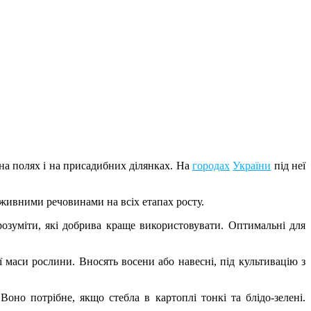
на полях і на присадибних ділянках. На
городах
України
під неї
живними речовинами на всіх етапах росту.
розуміти, які добрива краще використовувати. Оптимальні для
 маси рослини. Вносять восени або навесні, під культивацію з
но потрібне, якщо стебла в картоплі тонкі та блідо-зелені.