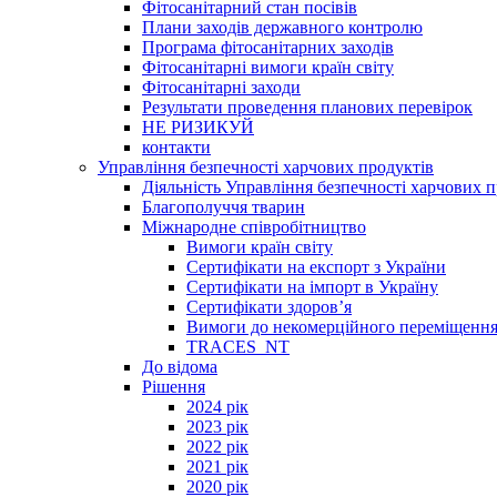
Фітосанітарний стан посівів
Плани заходів державного контролю
Програма фітосанітарних заходів
Фітосанітарні вимоги країн світу
Фітосанітарні заходи
Результати проведення планових перевірок
НЕ РИЗИКУЙ
контакти
Управління безпечності харчових продуктів
Діяльність Управління безпечності харчових п
Благополуччя тварин
Міжнародне співробітництво
Вимоги країн світу
Сертифікати на експорт з України
Сертифікати на імпорт в Україну
Сертифікати здоров’я
Вимоги до некомерційного переміщення
TRACES_NT
До відома
Рішення
2024 рік
2023 рік
2022 рік
2021 рік
2020 рік