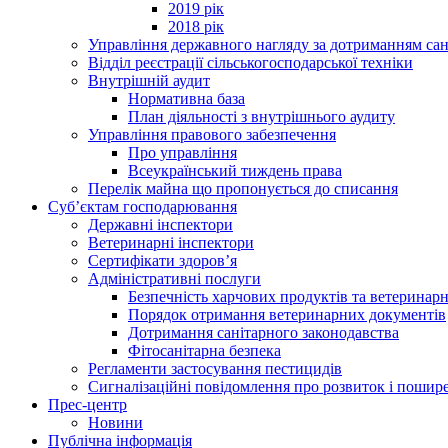
2019 рік
2018 рік
Управління державного нагляду за дотриманням сан
Відділ реєстрації сільськогосподарської техніки
Внутрішній аудит
Нормативна база
План діяльності з внутрішнього аудиту
Управління правового забезпечення
Про управління
Всеукраїнський тиждень права
Перелік майна що пропонується до списання
Суб’єктам господарювання
Державні інспектори
Ветеринарні інспектори
Сертифікати здоров’я
Адміністративні послуги
Безпечність харчових продуктів та ветеринар
Порядок отримання ветеринарних документів
Дотримання санітарного законодавства
Фітосанітарна безпека
Регламенти застосування пестицидів
Сигналізаційні повідомлення про розвиток і пошире
Прес-центр
Новини
Публічна інформація