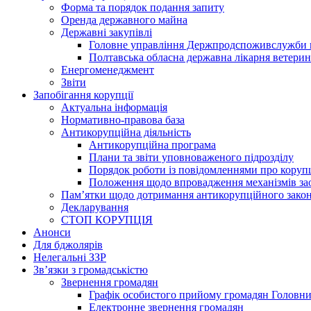
Форма та порядок подання запиту
Оренда державного майна
Державні закупівлі
Головне управління Держпродспоживслужби в
Полтавська обласна державна лікарня ветери
Енергоменеджмент
Звіти
Запобігання корупції
Актуальна інформація
Нормативно-правова база
Антикорупційна діяльність
Антикорупційна програма
Плани та звіти уповноваженого підрозділу
Порядок роботи із повідомленнями про коруп
Положення щодо впровадження механізмів за
Пам’ятки щодо дотримання антикорупційного зако
Декларування
СТОП КОРУПЦІЯ
Анонси
Для бджолярів
Нелегальні ЗЗР
Зв’язки з громадськістю
Звернення громадян
Графік особистого прийому громадян Головн
Електронне звернення громадян