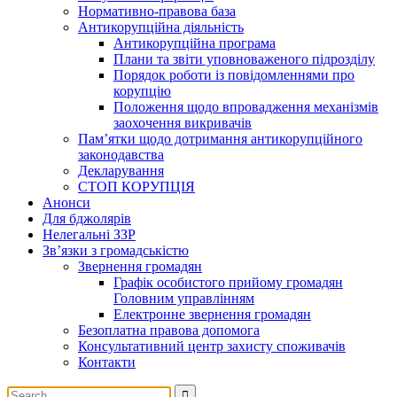
Нормативно-правова база
Антикорупційна діяльність
Антикорупційна програма
Плани та звіти уповноваженого підрозділу
Порядок роботи із повідомленнями про
корупцію
Положення щодо впровадження механізмів
заохочення викривачів
Пам’ятки щодо дотримання антикорупційного
законодавства
Декларування
СТОП КОРУПЦІЯ
Анонси
Для бджолярів
Нелегальні ЗЗР
Зв’язки з громадськістю
Звернення громадян
Графік особистого прийому громадян
Головним управлінням
Електронне звернення громадян
Безоплатна правова допомога
Консультативний центр захисту споживачів
Контакти