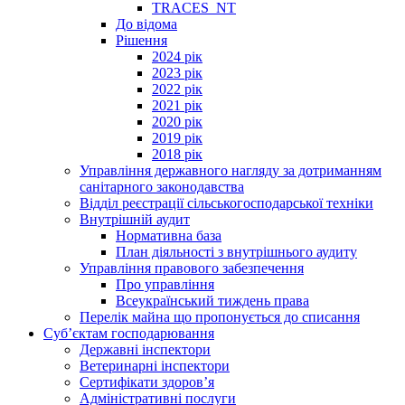
TRACES_NT
До відома
Рішення
2024 рік
2023 рік
2022 рік
2021 рік
2020 рік
2019 рік
2018 рік
Управління державного нагляду за дотриманням
санітарного законодавства
Відділ реєстрації сільськогосподарської техніки
Внутрішній аудит
Нормативна база
План діяльності з внутрішнього аудиту
Управління правового забезпечення
Про управління
Всеукраїнський тиждень права
Перелік майна що пропонується до списання
Суб’єктам господарювання
Державні інспектори
Ветеринарні інспектори
Сертифікати здоров’я
Адміністративні послуги