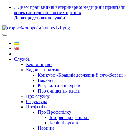
З Днем працівників ветеринарної медицини привітали
колектив територіальних органів
Держпродспоживслужби!
Служба
Керівництво
Кадрова політика
Конкурс «Кращий державний службовець»
Вакансії
Результати конкурсів
Про очищення влади
Про службу
Структура
Профспілка
Про Профспілку
Історія Профспілки
Керівні органи
Новини