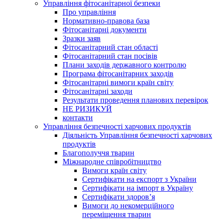
Управління фітосанітарної безпеки
Про управління
Нормативно-правова база
Фітосанітарні документи
Зразки заяв
Фітосанітарний стан області
Фітосанітарний стан посівів
Плани заходів державного контролю
Програма фітосанітарних заходів
Фітосанітарні вимоги країн світу
Фітосанітарні заходи
Результати проведення планових перевірок
НЕ РИЗИКУЙ
контакти
Управління безпечності харчових продуктів
Діяльність Управління безпечності харчових
продуктів
Благополуччя тварин
Міжнародне співробітництво
Вимоги країн світу
Сертифікати на експорт з України
Сертифікати на імпорт в Україну
Сертифікати здоров’я
Вимоги до некомерційного
переміщення тварин