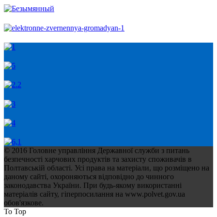
© 2016 Головне управління Державної служби з питань
безпечності харчових продуктів та захисту споживачів в
Полтавській області. Усі права на матеріали, що розміщено на
даному сайті, охороняються відповідно до чинного
законодавства України. При будь-якому використанні
матеріалів сайту, гіперпосилання на www.polvet.gov.ua
обов'язкове.
To Top