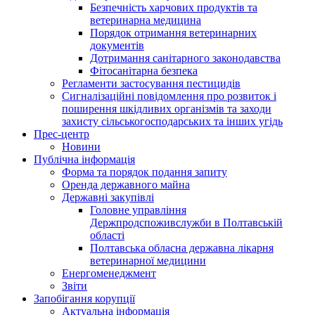
Безпечність харчових продуктів та
ветеринарна медицина
Порядок отримання ветеринарних
документів
Дотримання санітарного законодавства
Фітосанітарна безпека
Регламенти застосування пестицидів
Сигналізаційні повідомлення про розвиток і
поширення шкідливих організмів та заходи
захисту сільськогосподарських та інших угідь
Прес-центр
Новини
Публічна інформація
Форма та порядок подання запиту
Оренда державного майна
Державні закупівлі
Головне управління
Держпродспоживслужби в Полтавській
області
Полтавська обласна державна лікарня
ветеринарної медицини
Енергоменеджмент
Звіти
Запобігання корупції
Актуальна інформація